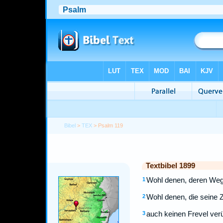
Bibel
>
TEX
> Psalm 119
Textbibel 1899
Wohl denen, deren Weg 
1
Wohl denen, die seine
2
auch keinen Frevel ver
3