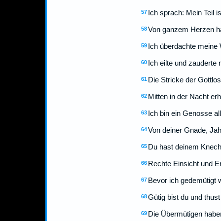
Ich sprach: Mein Teil 
57
Von ganzem Herzen hab
58
Ich überdachte meine 
59
Ich eilte und zauderte
60
Die Stricke der Gottl
61
Mitten in der Nacht e
62
Ich bin ein Genosse al
63
Von deiner Gnade, Jahw
64
Du hast deinem Knech
65
Rechte Einsicht und Er
66
Bevor ich gedemütigt w
67
Gütig bist du und thus
68
Die Übermütigen haben
69