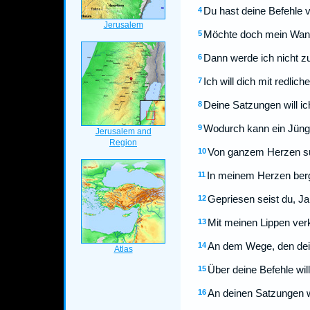
Du hast deine Befehle v
4
Möchte doch mein Wande
5
Dann werde ich nicht z
6
Ich will dich mit redli
7
Deine Satzungen will ic
8
Wodurch kann ein Jüngl
9
Von ganzem Herzen suc
10
In meinem Herzen berge
11
Gepriesen seist du, J
12
Mit meinen Lippen ver
13
An dem Wege, den dein
14
Über deine Befehle wil
15
An deinen Satzungen wi
16