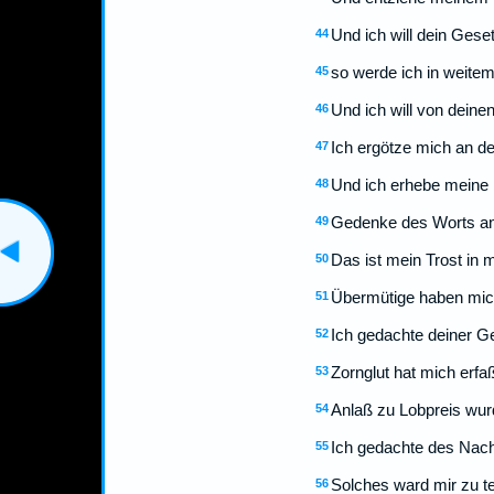
Und ich will dein Ges
44
so werde ich in weite
45
Und ich will von dein
46
Ich ergötze mich an de
47
Und ich erhebe meine 
48
Gedenke des Worts an 
49
Das ist mein Trost in 
50
Übermütige haben mich
51
Ich gedachte deiner Ge
52
Zornglut hat mich erfa
53
Anlaß zu Lobpreis wurd
54
Ich gedachte des Nach
55
Solches ward mir zu te
56