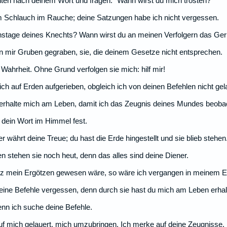
n nach deinem Wort und fragen: "Wann wirst du mich trösten?"
m Schlauch im Rauche; deine Satzungen habe ich nicht vergessen.
enstage deines Knechts? Wann wirst du an meinen Verfolgern das Geri
 mir Gruben gegraben, sie, die deinem Gesetze nicht entsprechen.
 Wahrheit. Ohne Grund verfolgen sie mich: hilf mir!
mich auf Erden aufgerieben, obgleich ich von deinen Befehlen nicht ge
rhalte mich am Leben, damit ich das Zeugnis deines Mundes beoba
 dein Wort im Himmel fest.
 währt deine Treue; du hast die Erde hingestellt und sie blieb stehen
 stehen sie noch heut, denn das alles sind deine Diener.
z mein Ergötzen gewesen wäre, so wäre ich vergangen in meinem E
eine Befehle vergessen, denn durch sie hast du mich am Leben erhal
 denn ich suche deine Befehle.
uf mich gelauert, mich umzubringen. Ich merke auf deine Zeugnisse.