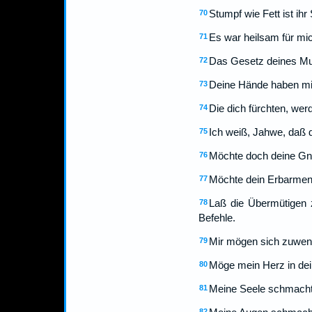
Stumpf wie Fett ist ih
70
Es war heilsam für mic
71
Das Gesetz deines Mund
72
Deine Hände haben mich
73
Die dich fürchten, wer
74
Ich weiß, Jahwe, daß d
75
Möchte doch deine Gna
76
Möchte dein Erbarmen 
77
Laß die Übermütigen 
78
Befehle.
Mir mögen sich zuwend
79
Möge mein Herz in dein
80
Meine Seele schmachtet
81
82