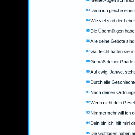
Meine Augen schmachte
Denn ich gleiche eine
83
Wie viel sind der Leb
84
Die Übermütigen haben
85
Alle deine Gebote sind
86
Gar leicht hätten sie 
87
Gemäß deiner Gnade e
88
Auf ewig, Jahwe, steht
89
Durch alle Geschlechter
90
Nach deinen Ordnungen
91
Wenn nicht dein Geset
92
Nimmermehr will ich d
93
Dein bin ich, hilf mir!
94
Die Gottlosen haben a
95