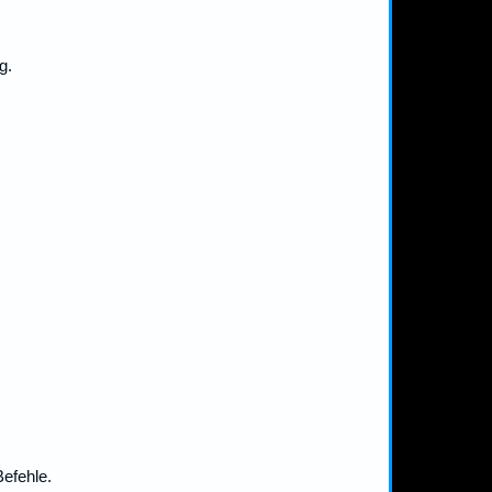
g.
efehle.