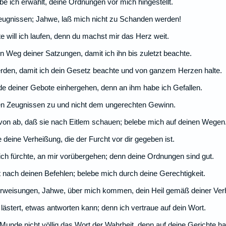
 ich erwählt, deine Ordnungen vor mich hingestellt.
eugnissen; Jahwe, laß mich nicht zu Schanden werden!
will ich laufen, denn du machst mir das Herz weit.
 Weg deiner Satzungen, damit ich ihn bis zuletzt beachte.
erden, damit ich dein Gesetz beachte und von ganzem Herzen halte.
e deiner Gebote einhergehen, denn an ihm habe ich Gefallen.
en Zeugnissen zu und nicht dem ungerechten Gewinn.
on ab, daß sie nach Eitlem schauen; belebe mich auf deinen Wegen
 deine Verheißung, die der Furcht vor dir gegeben ist.
ch fürchte, an mir vorübergehen; denn deine Ordnungen sind gut.
 nach deinen Befehlen; belebe mich durch deine Gerechtigkeit.
weisungen, Jahwe, über mich kommen, dein Heil gemäß deiner Ver
lästert, etwas antworten kann; denn ich vertraue auf dein Wort.
nde nicht völlig das Wort der Wahrheit, denn auf deine Gerichte har