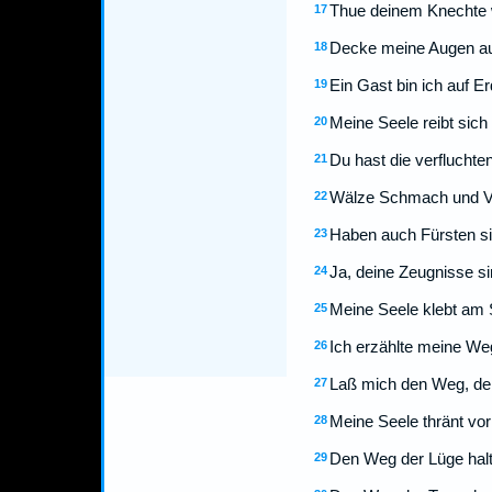
Thue deinem Knechte wo
17
Decke meine Augen au
18
Ein Gast bin ich auf Er
19
Meine Seele reibt sich
20
Du hast die verfluchte
21
Wälze Schmach und Ver
22
Haben auch Fürsten sic
23
Ja, deine Zeugnisse si
24
Meine Seele klebt am
25
Ich erzählte meine Weg
26
Laß mich den Weg, den 
27
Meine Seele thränt vo
28
Den Weg der Lüge halt
29