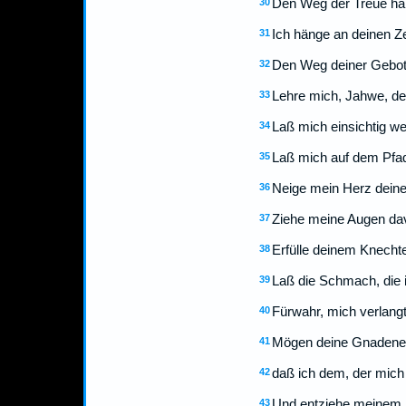
Den Weg der Treue habe
30
Ich hänge an deinen Z
31
Den Weg deiner Gebote 
32
Lehre mich, Jahwe, den
33
Laß mich einsichtig w
34
Laß mich auf dem Pfad
35
Neige mein Herz dein
36
Ziehe meine Augen dav
37
Erfülle deinem Knechte
38
Laß die Schmach, die i
39
Fürwahr, mich verlangt
40
Mögen deine Gnadener
41
daß ich dem, der mich 
42
Und entziehe meinem Mu
43