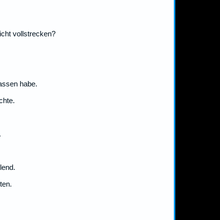
cht vollstrecken?
lassen habe.
chte.
.
lend.
ten.