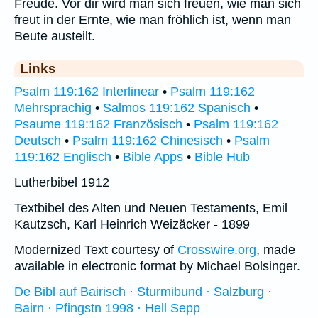
Freude. Vor dir wird man sich freuen, wie man sich
freut in der Ernte, wie man fröhlich ist, wenn man
Beute austeilt.
Links
Psalm 119:162 Interlinear
•
Psalm 119:162
Mehrsprachig
•
Salmos 119:162 Spanisch
•
Psaume 119:162 Französisch
•
Psalm 119:162
Deutsch
•
Psalm 119:162 Chinesisch
•
Psalm
119:162 Englisch
•
Bible Apps
•
Bible Hub
Lutherbibel 1912
Textbibel des Alten und Neuen Testaments, Emil
Kautzsch, Karl Heinrich Weizäcker - 1899
Modernized Text courtesy of
Crosswire.org
, made
available in electronic format by Michael Bolsinger.
De Bibl auf Bairisch · Sturmibund · Salzburg ·
Bairn · Pfingstn 1998 · Hell Sepp