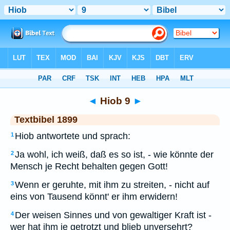
Bibel
>
TEX
> Hiob 9
◄
Hiob 9
►
Textbibel 1899
Hiob antwortete und sprach:
1
Ja wohl, ich weiß, daß es so ist, - wie könnte der
2
Mensch je Recht behalten gegen Gott!
Wenn er geruhte, mit ihm zu streiten, - nicht auf
3
eins von Tausend könnt' er ihm erwidern!
Der weisen Sinnes und von gewaltiger Kraft ist -
4
wer hat ihm je getrotzt und blieb unversehrt?