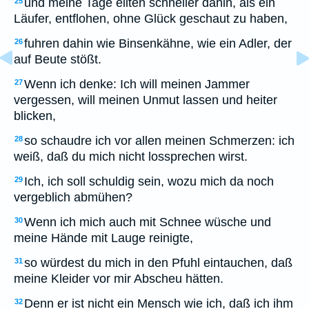
und meine Tage eilten schneller dahin, als ein
25
Läufer, entflohen, ohne Glück geschaut zu haben,
fuhren dahin wie Binsenkähne, wie ein Adler, der
26
auf Beute stößt.
Wenn ich denke: Ich will meinen Jammer
27
vergessen, will meinen Unmut lassen und heiter
blicken,
so schaudre ich vor allen meinen Schmerzen: ich
28
weiß, daß du mich nicht lossprechen wirst.
Ich, ich soll schuldig sein, wozu mich da noch
29
vergeblich abmühen?
Wenn ich mich auch mit Schnee wüsche und
30
meine Hände mit Lauge reinigte,
so würdest du mich in den Pfuhl eintauchen, daß
31
meine Kleider vor mir Abscheu hätten.
Denn er ist nicht ein Mensch wie ich, daß ich ihm
32