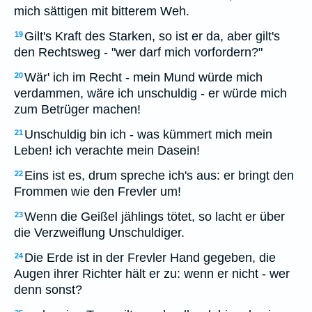
mich sättigen mit bitterem Weh.
Gilt's Kraft des Starken, so ist er da, aber gilt's
19
den Rechtsweg - "wer darf mich vorfordern?"
Wär' ich im Recht - mein Mund würde mich
20
verdammen, wäre ich unschuldig - er würde mich
zum Betrüger machen!
Unschuldig bin ich - was kümmert mich mein
21
Leben! ich verachte mein Dasein!
Eins ist es, drum spreche ich's aus: er bringt den
22
Frommen wie den Frevler um!
Wenn die Geißel jählings tötet, so lacht er über
23
die Verzweiflung Unschuldiger.
Die Erde ist in der Frevler Hand gegeben, die
24
Augen ihrer Richter hält er zu: wenn er nicht - wer
denn sonst?