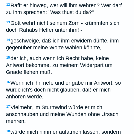
Rafft er hinweg, wer will ihm wehren? Wer darf
12
zu ihm sprechen: "Was thust du da?"
Gott wehrt nicht seinem Zorn - krümmten sich
13
doch Rahabs Helfer unter ihm! -
geschweige, daß ich ihm erwidern dürfte, ihm
14
gegenüber meine Worte wählen könnte,
der ich, auch wenn ich Recht habe, keine
15
Antwort bekomme, zu meinem Widerpart um
Gnade flehen muß.
Wenn ich ihn riefe und er gäbe mir Antwort, so
16
würde ich's doch nicht glauben, daß er mich
anhören werde.
Vielmehr, im Sturmwind würde er mich
17
anschnauben und meine Wunden ohne Ursach'
mehren,
würde mich nimmer aufatmen lassen, sondern
18