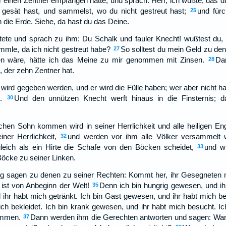
r einen Zentner empfangen hatte, und sprach: Herr, ich wußte, das du
 gesät hast, und sammelst, wo du nicht gestreut hast;
und fürc
25
n die Erde. Siehe, da hast du das Deine.
tete und sprach zu ihm: Du Schalk und fauler Knecht! wußtest du, 
mmle, da ich nicht gestreut habe?
So solltest du mein Geld zu de
27
 wäre, hätte ich das Meine zu mir genommen mit Zinsen.
Da
28
 der zehn Zentner hat.
wird gegeben werden, und er wird die Fülle haben; wer aber nicht h
.
Und den unnützen Knecht werft hinaus in die Finsternis; 
30
n Sohn kommen wird in seiner Herrlichkeit und alle heiligen Eng
ner Herrlichkeit,
und werden vor ihm alle Völker versammelt 
32
leich als ein Hirte die Schafe von den Böcken scheidet,
und w
33
Böcke zu seiner Linken.
ig sagen zu denen zu seiner Rechten: Kommt her, ihr Gesegneten 
 ist von Anbeginn der Welt!
Denn ich bin hungrig gewesen, und ih
35
 ihr habt mich getränkt. Ich bin Gast gewesen, und ihr habt mich be
ch bekleidet. Ich bin krank gewesen, und ihr habt mich besucht. I
ommen.
Dann werden ihm die Gerechten antworten und sagen: Wan
37