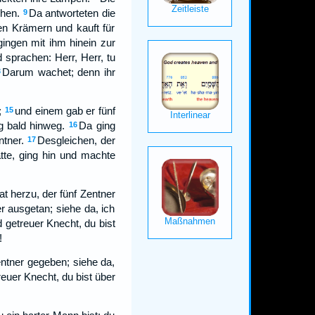
chen.
Da antworteten die
9
en Krämern und kauft für
gingen mit ihm hinein zur
sprachen: Herr, Herr, tu
Darum wachet; denn ihr
3
;
und einem gab er fünf
15
 bald hinweg.
Da ging
16
ntner.
Desgleichen, der
17
tte, ging hin und machte
at herzu, der fünf Zentner
r ausgetan; siehe da, ich
 getreuer Knecht, du bist
!
entner gegeben; siehe da,
euer Knecht, du bist über