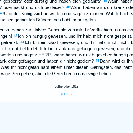
 gespeist? oder durstig und haben dich getränkt?
Wann haben 
38
 oder nackt und dich bekleidet?
Wann haben wir dich krank od
39
Und der König wird antworten und sagen zu ihnen: Wahrlich ich 
40
meinen geringsten Brüdern, das habt ihr mir getan.
n zu denen zur Linken: Gehet hin von mir, ihr Verfluchten, in das ewi
ngeln!
Ich bin hungrig gewesen, und ihr habt mich nicht gespeist.
42
getränkt.
Ich bin ein Gast gewesen, und ihr habt mich nicht b
43
ich nicht bekleidet. Ich bin krank und gefangen gewesen, und ihr 
worten und sagen: HERR, wann haben wir dich gesehen hungrig ode
ank oder gefangen und haben dir nicht gedient?
Dann wird er ih
45
Was ihr nicht getan habt einem unter diesen Geringsten, das habt 
ewige Pein gehen, aber die Gerechten in das ewige Leben.
Lutherbibel 1912
Bible Hub