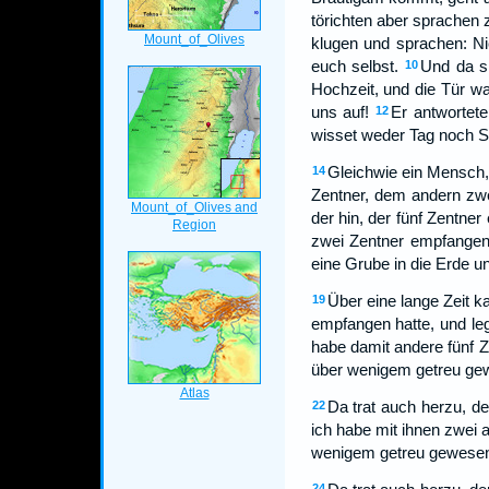
törichten aber sprachen
klugen und sprachen: Ni
euch selbst.
Und da si
10
Hochzeit, und die Tür w
uns auf!
Er antwortete
12
wisset weder Tag noch 
Gleichwie ein Mensch, 
14
Zentner, dem andern zwe
der hin, der fünf Zentne
zwei Zentner empfangen
eine Grube in die Erde u
Über eine lange Zeit k
19
empfangen hatte, und leg
habe damit andere fünf 
über wenigem getreu gewe
Da trat auch herzu, de
22
ich habe mit ihnen zwei
wenigem getreu gewesen, 
24