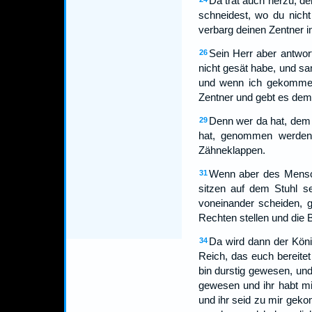
Da trat auch herzu, de
schneidest, wo du nicht
verbarg deinen Zentner i
Sein Herr aber antwor
26
nicht gesät habe, und sa
und wenn ich gekommen
Zentner und gebt es dem,
Denn wer da hat, dem 
29
hat, genommen werden
Zähneklappen.
Wenn aber des Mensche
31
sitzen auf dem Stuhl sei
voneinander scheiden, g
Rechten stellen und die 
Da wird dann der Kön
34
Reich, das euch bereitet
bin durstig gewesen, und
gewesen und ihr habt mi
und ihr seid zu mir gek