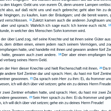
 zu den klugen: Gebt uns von eurem Öl, denn unsere Lampen verlös
cht also, auf daß nicht uns und euch gebreche; geht aber hin zu d
e hingingen, zu kaufen, kam der Bräutigam; und die bereit waren, 
ard verschlossen.
Zuletzt kamen auch die anderen Jungfrauen und 
11
 aber und sprach: Wahrlich ich sage euch: Ich kenne euch nicht.
1
Stunde, in welcher des Menschen Sohn kommen wird.
der über Land zog, rief seine Knechte und tat ihnen seine Güter aus
i, dem dritten einen, einem jedem nach seinem Vermögen, und zog
r empfangen hatte, und handelte mit ihnen und gewann andere fünf Ze
 hatte, gewann auch zwei andere.
Der aber einen empfangen ha
18
nd verbarg seines Herrn Geld.
am der Herr dieser Knechte und hielt Rechenschaft mit ihnen.
Da tr
20
te andere fünf Zentner dar und sprach: Herr, du hast mir fünf Zentne
Zentner gewonnen.
Da sprach sein Herr zu ihm: Ei, du frommer und
21
sen, ich will dich über viel setzen; gehe ein zu deines Herrn Freude
r zwei Zentner erhalten hatte, und sprach: Herr, du hast mir zwei Z
 andere gewonnen.
Sein Herr sprach zu ihm: Ei du frommer und getr
23
ich will dich über viel setzen; gehe ein zu deines Herrn Freude!