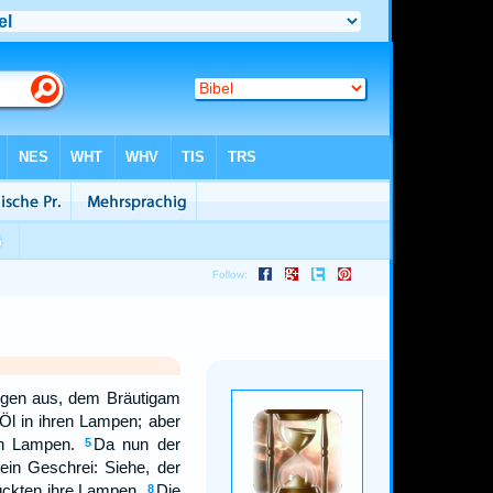
ngen aus, dem Bräutigam
Öl in ihren Lampen; aber
en Lampen.
Da nun der
5
ein Geschrei: Siehe, der
ückten ihre Lampen.
Die
8