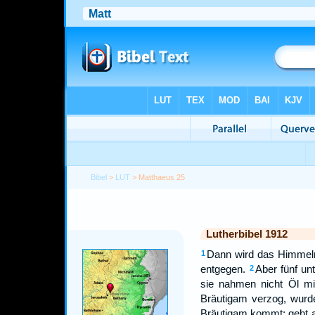
Bibel
>
LUT
> Matthaeus 25
Lutherbibel 1912
Dann wird das Himmelr
1
entgegen.
Aber fünf unt
2
sie nahmen nicht Öl mit
Bräutigam verzog, wurden
Bräutigam kommt; geht 