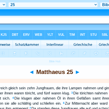
◄
Matthaeus 25
►
eich gleich sein zehn Jungfrauen, die ihre Lampen nahmen und gi
er ihnen waren töricht, und fünf waren klug.
Die törichten nahmen 
3
 sich.
Die klugen aber nahmen Öl in ihren Gefäßen samt ihr
4
 sie alle schläfrig und schliefen ein.
Zur Mitternacht aber ward 
6
aus ihm entgegen!
Da standen diese Jungfrauen alle auf und schm
7