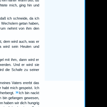
 ein harter Mann bist: du
htete mich, ging hin und
daß ich schneide, da ich
n Wechslern getan haben,
rum nehmt von ihm den
at, dem wird auch, was er
da wird sein Heulen und
el mit ihm, dann wird er
werden. Und er wird sie
ird die Schafe zu seiner
meines Vaters ererbt das
r habt mich gespeist. Ich
herbergt.
Ich bin nackt
36
ch bin gefangen gewesen,
n haben wir dich hungrig