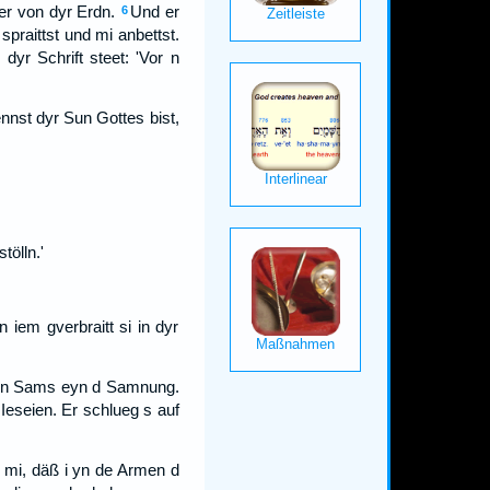
er von dyr Erdn.
Und er
6
spraittst und mi anbettst.
 dyr Schrift steet: 'Vor n
nnst dyr Sun Gottes bist,
tölln.'
 iem gverbraitt si in dyr
yn n Sams eyn d Samnung.
eseien. Er schlueg s auf
r mi, däß i yn de Armen d