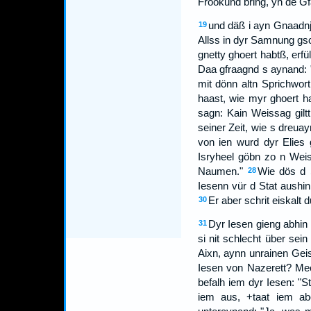
Frookund bring, yn de Gf
und däß i ayn Gnaadnj
19
Allss in dyr Samnung gsc
gnetty ghoert habtß, erfüll
Daa gfraagnd s aynand: 
mit dönn altn Sprichwo
haast, wie myr ghoert h
sagn: Kain Weissag gilt
seiner Zeit, wie s dreua
von ien wurd dyr Elies g
Isryheel göbn zo n Weis
Naumen."
Wie dös d 
28
Iesenn vür d Stat aushin
Er aber schrit eiskalt
30
Dyr Iesen gieng abhin
31
si nit schlecht über sein
Aixn, aynn unrainen Geis
Iesen von Nazerett? Mech
befalh iem dyr Iesen: "S
iem aus, +taat iem abe