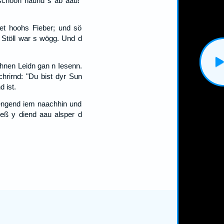
 schoon haund s ab aau!"
et hoohs Fieber; und sö
r Stöll war s wögg. Und d
hnen Leidn gan n Iesenn.
hrirnd: "Du bist dyr Sun
 ist.
giengend iem naachhin und
ueß y diend aau alsper d