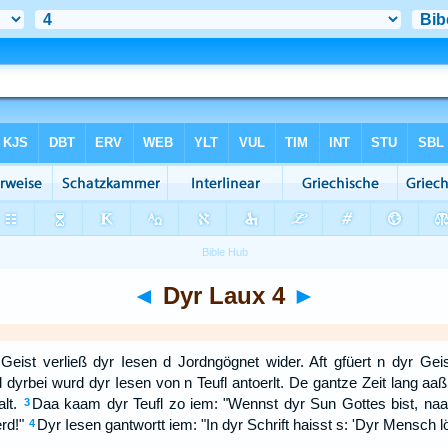
◄
Dyr Laux 4
►
n Geist verließ dyr Iesen d Jordngögnet wider. Aft gfüert n dyr Gei
 dyrbei wurd dyr Iesen von n Teufl antoerlt. De gantze Zeit lang aaß
lt.
Daa kaam dyr Teufl zo iem: "Wennst dyr Sun Gottes bist, naac
3
rd!"
Dyr Iesen gantwortt iem: "In dyr Schrift haisst s: 'Dyr Mensch löb
4