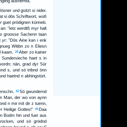
ngling ausherhol,
sner und gsitzt si nider.
at si dös Schriftwort, woß
er guet prödignen künneb.
an: "Ietz werdtß myr halt
so groosse Sachenn taan
 yr: "Dös Aine kan i enk
gnueg Witibn zo n Eliesn
nd kaam.
Aber zo kainer
26
 Sundersieche haet s in
wordn; nän, grad dyr Sür
end s, und sö tribnd önn
und haetnd n abhingstürt.
Menschn.
Sö gwundernd
32
yn Man, der wo von aynn
nd n mir mit dir z tuenn,
r Heilige Gottes!"
Daa
35
n n Bodm hin und fuer aus
hrocken, und sö grödnd