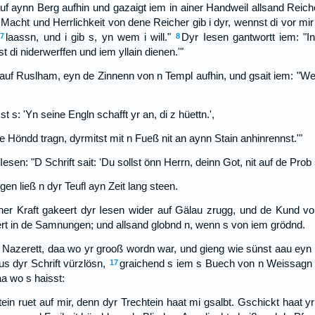
auf aynn Berg aufhin und gazaigt iem in ainer Handweil allsand Reich
Macht und Herrlichkeit von dene Reicher gib i dyr, wennst di vor mir 
laassn, und i gib s, yn wem i will."
Dyr Iesen gantwortt iem: "In
7
8
st di niderwerffen und iem yllain dienen.'"
l auf Ruslham, eyn de Zinnenn von n Templ aufhin, und gsait iem: "We
st s: 'Yn seine Engln schafft yr an, di z hüettn.',
e Höndd tragn, dyrmitst mit n Fueß nit an aynn Stain anhinrennst.'"
sen: "D Schrift sait: 'Du sollst önn Herrn, deinn Got, nit auf de Prob s
n ließ n dyr Teufl ayn Zeit lang steen.
iner Kraft gakeert dyr Iesen wider auf Gälau zrugg, und de Kund von
ert in de Samnungen; und allsand globnd n, wenn s von iem grödnd.
 Nazerett, daa wo yr grooß wordn war, und gieng wie sünst aau e
s dyr Schrift vürzlösn,
graichend s iem s Buech von n Weissagn I
17
a wo s haisst:
ein ruet auf mir, denn dyr Trechtein haat mi gsalbt. Gschickt haat y