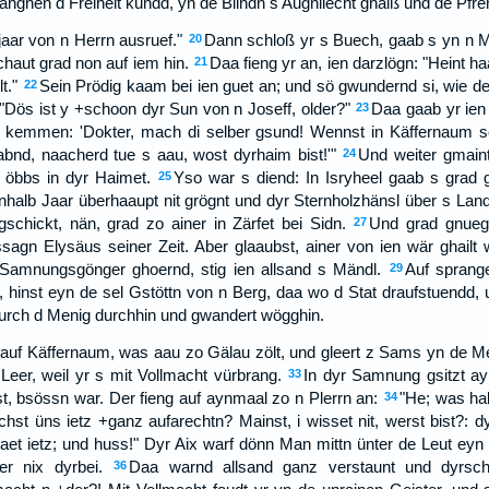
angnen d Freiheit kündd, yn de Blindn s Augnliecht ghaiß und de Pfre
aar von n Herrn ausruef."
Dann schloß yr s Buech, gaab s yn n Mö
20
haut grad non auf iem hin.
Daa fieng yr an, ien darzlögn: "Heint ha
21
t."
Sein Prödig kaam bei ien guet an; und sö gwundernd si, wie d
22
"Dös ist y +schoon dyr Sun von n Joseff, older?"
Daa gaab yr ien 
23
rt kemmen: 'Dokter, mach di selber gsund! Wennst in Käffernaum 
abnd, naacherd tue s aau, wost dyrhaim bist!'"
Und weiter gmaint
24
t öbbs in dyr Haimet.
Yso war s diend: In Isryheel gaab s grad 
25
ynhalb Jaar überhaaupt nit grögnt und dyr Sternholzhänsl über s La
schickt, nän, grad zo ainer in Zärfet bei Sidn.
Und grad gnueg
27
sagn Elysäus seiner Zeit. Aber glaaubst, ainer von ien wär ghailt 
Samnungsgönger ghoernd, stig ien allsand s Mändl.
Auf sprang
29
, hinst eyn de sel Gstöttn von n Berg, daa wo d Stat draufstuendd, 
 durch d Menig durchhin und gwandert wögghin.
 auf Käffernaum, was aau zo Gälau zölt, und gleert z Sams yn de 
 Leer, weil yr s mit Vollmacht vürbrang.
In dyr Samnung gsitzt a
33
t, bsössn war. Der fieng auf aynmaal zo n Plerrn an:
"He; was hab
34
st üns ietz +ganz aufarechtn? Mainst, i wisset nit, werst bist?: dy
taet ietz; und huss!" Dyr Aix warf dönn Man mittn ünter de Leut ey
r nix dyrbei.
Daa warnd allsand ganz verstaunt und dyrsc
36