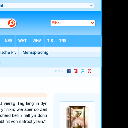
st vierzg Täg lang in dyr
 yr nixn; wie aber dö Zeit
herd befilh halt yn dönn
t nit von n Broot yllain.'"