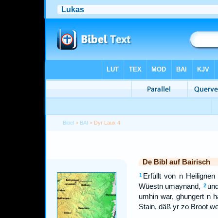
Bibel
>
BAI
> Dyr Laux 4
De Bibl auf Bairisch
Erfüllt von n Heiligne
1
Wüestn umaynand,
und
2
umhin war, ghungert n ha
Stain, däß yr zo Broot we