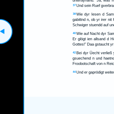
unteraynand: "Ja, was m
Und sein Ruef gverbrai
37
Wie dyr Iesen d Samn
38
gabittnd n, ob yr irer nit 
Schwiger stuendd auf un
Wie auf Nacht dyr Sam
40
Er glögt ien allsand d H
Gottes!" Daa gstaucht yr 
Bei dyr Üecht verließ
42
gsuechend n und haetnd 
Froobotschaft von n Reic
Und er gaprödigt weit
44