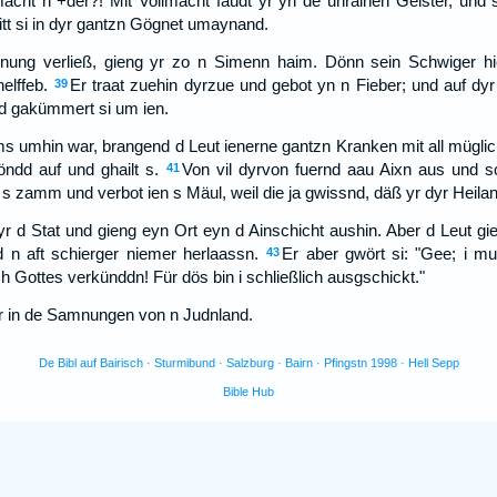
acht n +der?! Mit Vollmacht faudt yr yn de unrainen Geister, und
tt si in dyr gantzn Gögnet umaynand.
ung verließ, gieng yr zo n Simenn haim. Dönn sein Schwiger hi
helffeb.
Er traat zuehin dyrzue und gebot yn n Fieber; und auf dy
39
d gakümmert si um ien.
s umhin war, brangend d Leut ienerne gantzn Kranken mit all müglic
öndd auf und ghailt s.
Von vil dyrvon fuernd aau Aixn aus und sc
41
s zamm und verbot ien s Mäul, weil die ja gwissnd, däß yr dyr Heiland
 yr d Stat und gieng eyn Ort eyn d Ainschicht aushin. Aber d Leut 
n aft schierger niemer herlaassn.
Er aber gwört si: "Gee; i m
43
h Gottes verkünddn! Für dös bin i schließlich ausgschickt."
er in de Samnungen von n Judnland.
De Bibl auf Bairisch · Sturmibund · Salzburg · Bairn · Pfingstn 1998 · Hell Sepp
Bible Hub