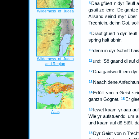
Daa gfüert n dyr Teufl 
5
gsait zo iem: "De gantze 
Allsand seind myr über
Trechtein, deinn Got, soll
Drauf gfüert n dyr Teuf
9
spring halt abhin,
denn in dyr Schrift hais
10
und: 'Sö gaand di auf d
11
Daa gantwortt iem dyr Ie
12
Naach dene Anfechtunge
13
Erfüllt von n Geist se
14
gantzn Gögnet.
Er gle
15
Iewet kaam yr aau auf
16
Wie yr aufstuendd, um au
und kaam auf dö Stöll, da
Dyr Geist von n Trecht
18