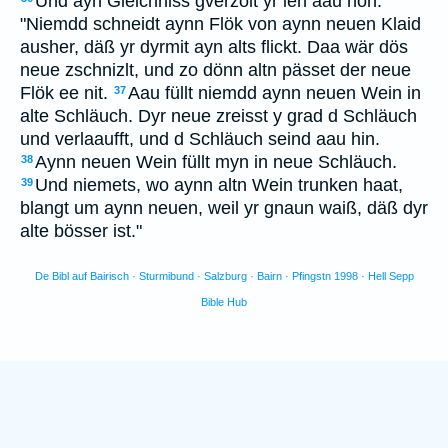
Und ayn Gleichniss gverzölt yr ien aau non:
"Niemdd schneidt aynn Flök von aynn neuen Klaid
ausher, däß yr dyrmit ayn alts flickt. Daa wär dös
neue zschnizlt, und zo dönn altn pässet der neue
Flök ee nit.
Aau füllt niemdd aynn neuen Wein in
37
alte Schläuch. Dyr neue zreisst y grad d Schläuch
und verlaaufft, und d Schläuch seind aau hin.
Aynn neuen Wein füllt myn in neue Schläuch.
38
Und niemets, wo aynn altn Wein trunken haat,
39
blangt um aynn neuen, weil yr gnaun waiß, däß dyr
alte bösser ist."
De Bibl auf Bairisch · Sturmibund · Salzburg · Bairn · Pfingstn 1998 · Hell Sepp
Bible Hub