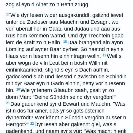
zog si eyn d Ainet zo n Bettn zrugg.
Wie dyr Iesen wider ausgakünddt, gsitznd iewet
17
ünter de Zueloser aau Mauchn und Eesagn, wo
von überall her in Gälau und Judau und aau aus
Ruslham kemmen warnd. Und dyr Trechtein gaab
iem de Kraft zo n Hailn.
Daa brangend ain aynn
18
Lömling auf ayner Baar dyrher. Sö haetnd n eyn s
Haus vor n Iesenn hin einhintragn wolln.
Weil s
19
aber wögn de viln Leut bei n böstn Willn nit
einhinkaamend, stignd s eyn s Dach aufhin,
gadöckend s ab und liessnd n zwischn de Schindln
mit dyr Baar eyn n Gadn einhin, netty vor n Iesenn
hin.
Wie yr ienern Glaaubn saah, gsait yr zo
20
dönn Man: "Deine Sünddn seind dyr vergöbn!"
Daa gadenkend syr d Eewärt und Mauchn: "Was
21
ist n dös für ainer, däß yr so gotslösterlich
dyrherrödt? Wer kännt n Sünddn vergöbn ausser n
Herrgot?"
Dyr Iesen aber gakennt glei, was s
22
gadenkend, und naam syr s vür: "Was macht n enk