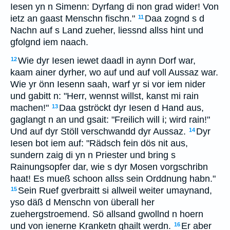
Iesen yn n Simenn: Dyrfang di non grad wider! Von
ietz an gaast Menschn fischn."
Daa zognd s d
11
Nachn auf s Land zueher, liessnd allss hint und
gfolgnd iem naach.
Wie dyr Iesen iewet daadl in aynn Dorf war,
12
kaam ainer dyrher, wo auf und auf voll Aussaz war.
Wie yr önn Iesenn saah, warf yr si vor iem nider
und gabitt n: "Herr, wennst willst, kanst mi rain
machen!"
Daa gströckt dyr Iesen d Hand aus,
13
gaglangt n an und gsait: "Freilich will i; wird rain!"
Und auf dyr Stöll verschwandd dyr Aussaz.
Dyr
14
Iesen bot iem auf: "Rädsch fein dös nit aus,
sundern zaig di yn n Priester und bring s
Rainungsopfer dar, wie s dyr Mosen vorgschribn
haat! Es mueß schoon allss sein Orddnung habn."
Sein Ruef gverbraitt si allweil weiter umaynand,
15
yso däß d Menschn von überall her
zuehergstroemend. Sö allsand gwollnd n hoern
und von ienerne Kranketn ghailt werdn.
Er aber
16