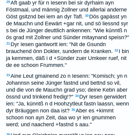
Aft gaab yr für n Iesenn bei sir dyrhaim ayn
29
Föstmaal, und männig Zollner und allerlai anderne
Göst gsitznd bei iem an dyr Tafl.
Dös gapässt yn
30
de Mauchn und Eewärt +gar nit, und sö liessnd syr
s bei de Jünger deuttlich ankennen: "Wie künntß n
ös grad mit Zollner und Sünder mitaynand speisn?"
Dyr Iesen gantwortt ien: "Nit de Gsundn
31
brauchend önn Dokter, sundern de Kranken.
I bin
32
ja kemmen, däß i d +Sünder zuer Umkeer ruef, nit
de ee schoon Frummen."
Aine Leut gmainend zo n Iesenn: "Komisch; yn n
33
Johannsn seine Jünger fastnd und bettnd so vil,
und die von de Mauchn grad yso; deine Kebn aber
össnd und trinkend fredig!?"
Dyr Iesen gerwidert
34
ien: "Ja, künntß n d Hoohzytleut fastn laassn, wenn
dyr Bräuggen non daa ist?
Aber es +kimmt
35
schoon non ayn Zeit, daa wo yr ien gnummen
werd; und naacherd +fastnd s aau."
36