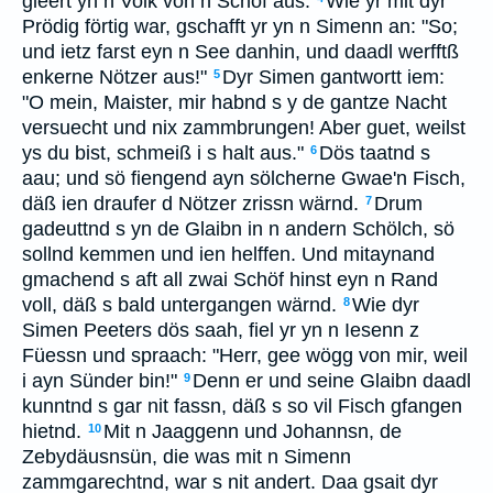
gleert yn n Volk von n Schöf aus.
Wie yr mit dyr
Prödig förtig war, gschafft yr yn n Simenn an: "So;
und ietz farst eyn n See danhin, und daadl werfftß
enkerne Nötzer aus!"
Dyr Simen gantwortt iem:
5
"O mein, Maister, mir habnd s y de gantze Nacht
versuecht und nix zammbrungen! Aber guet, weilst
ys du bist, schmeiß i s halt aus."
Dös taatnd s
6
aau; und sö fiengend ayn sölcherne Gwae'n Fisch,
däß ien draufer d Nötzer zrissn wärnd.
Drum
7
gadeuttnd s yn de Glaibn in n andern Schölch, sö
sollnd kemmen und ien helffen. Und mitaynand
gmachend s aft all zwai Schöf hinst eyn n Rand
voll, däß s bald untergangen wärnd.
Wie dyr
8
Simen Peeters dös saah, fiel yr yn n Iesenn z
Füessn und spraach: "Herr, gee wögg von mir, weil
i ayn Sünder bin!"
Denn er und seine Glaibn daadl
9
kunntnd s gar nit fassn, däß s so vil Fisch gfangen
hietnd.
Mit n Jaaggenn und Johannsn, de
10
Zebydäusnsün, die was mit n Simenn
zammgarechtnd, war s nit andert. Daa gsait dyr