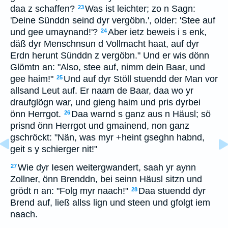
daa z schaffen?
Was ist leichter; zo n Sagn:
23
'Deine Sünddn seind dyr vergöbn.', older: 'Stee auf
und gee umaynand!'?
Aber ietz beweis i s enk,
24
däß dyr Menschnsun d Vollmacht haat, auf dyr
Erdn herunt Sünddn z vergöbn." Und er wis dönn
Glömtn an: "Also, stee auf, nimm dein Baar, und
gee haim!"
Und auf dyr Stöll stuendd der Man vor
25
allsand Leut auf. Er naam de Baar, daa wo yr
draufglögn war, und gieng haim und pris dyrbei
önn Herrgot.
Daa warnd s ganz aus n Häusl; sö
26
prisnd önn Herrgot und gmainend, non ganz
gschröckt: "Nän, was myr +heint gseghn habnd,
geit s y schierger nit!"
Wie dyr Iesen weitergwandert, saah yr aynn
27
Zollner, önn Brenddn, bei seinn Häusl sitzn und
grödt n an: "Folg myr naach!"
Daa stuendd dyr
28
Brend auf, ließ allss lign und steen und gfolgt iem
naach.