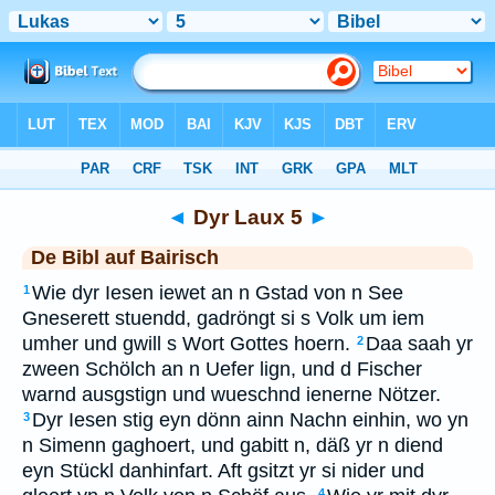
Bibel
>
BAI
> Dyr Laux 5
◄
Dyr Laux 5
►
De Bibl auf Bairisch
Wie dyr Iesen iewet an n Gstad von n See
1
Gneserett stuendd, gadröngt si s Volk um iem
umher und gwill s Wort Gottes hoern.
Daa saah yr
2
zween Schölch an n Uefer lign, und d Fischer
warnd ausgstign und wueschnd ienerne Nötzer.
Dyr Iesen stig eyn dönn ainn Nachn einhin, wo yn
3
n Simenn gaghoert, und gabitt n, däß yr n diend
eyn Stückl danhinfart. Aft gsitzt yr si nider und
4