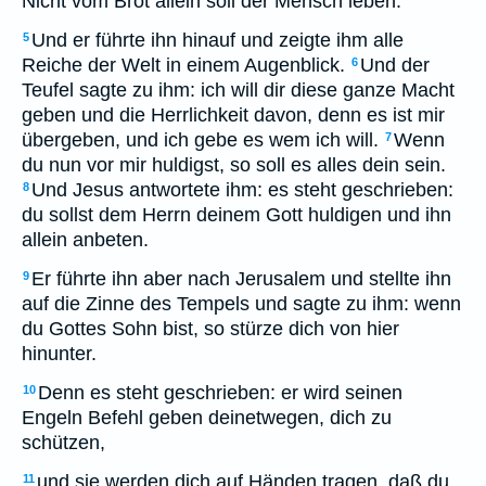
Nicht vom Brot allein soll der Mensch leben.
Und er führte ihn hinauf und zeigte ihm alle
5
Reiche der Welt in einem Augenblick.
Und der
6
Teufel sagte zu ihm: ich will dir diese ganze Macht
geben und die Herrlichkeit davon, denn es ist mir
übergeben, und ich gebe es wem ich will.
Wenn
7
du nun vor mir huldigst, so soll es alles dein sein.
Und Jesus antwortete ihm: es steht geschrieben:
8
du sollst dem Herrn deinem Gott huldigen und ihn
allein anbeten.
Er führte ihn aber nach Jerusalem und stellte ihn
9
auf die Zinne des Tempels und sagte zu ihm: wenn
du Gottes Sohn bist, so stürze dich von hier
hinunter.
Denn es steht geschrieben: er wird seinen
10
Engeln Befehl geben deinetwegen, dich zu
schützen,
und sie werden dich auf Händen tragen, daß du
11