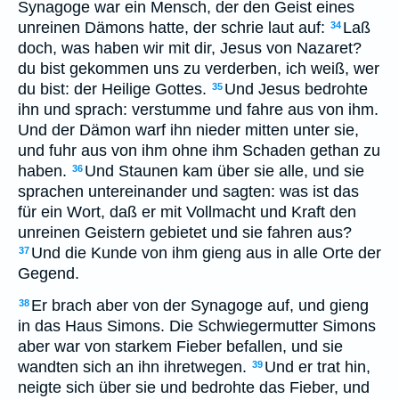
Synagoge war ein Mensch, der den Geist eines
unreinen Dämons hatte, der schrie laut auf:
Laß
34
doch, was haben wir mit dir, Jesus von Nazaret?
du bist gekommen uns zu verderben, ich weiß, wer
du bist: der Heilige Gottes.
Und Jesus bedrohte
35
ihn und sprach: verstumme und fahre aus von ihm.
Und der Dämon warf ihn nieder mitten unter sie,
und fuhr aus von ihm ohne ihm Schaden gethan zu
haben.
Und Staunen kam über sie alle, und sie
36
sprachen untereinander und sagten: was ist das
für ein Wort, daß er mit Vollmacht und Kraft den
unreinen Geistern gebietet und sie fahren aus?
Und die Kunde von ihm gieng aus in alle Orte der
37
Gegend.
Er brach aber von der Synagoge auf, und gieng
38
in das Haus Simons. Die Schwiegermutter Simons
aber war von starkem Fieber befallen, und sie
wandten sich an ihn ihretwegen.
Und er trat hin,
39
neigte sich über sie und bedrohte das Fieber, und