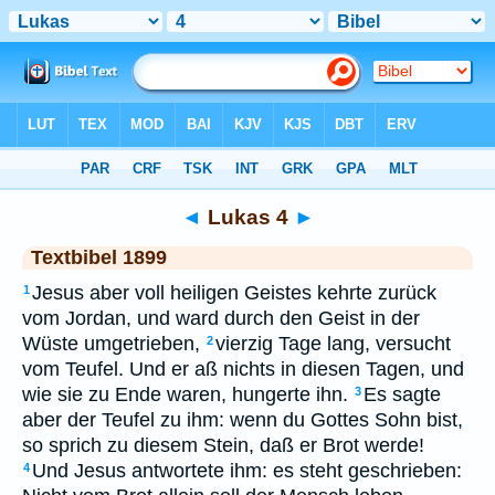
Bibel
>
TEX
> Lukas 4
◄
Lukas 4
►
Textbibel 1899
Jesus aber voll heiligen Geistes kehrte zurück
1
vom Jordan, und ward durch den Geist in der
Wüste umgetrieben,
vierzig Tage lang, versucht
2
vom Teufel. Und er aß nichts in diesen Tagen, und
wie sie zu Ende waren, hungerte ihn.
Es sagte
3
aber der Teufel zu ihm: wenn du Gottes Sohn bist,
so sprich zu diesem Stein, daß er Brot werde!
Und Jesus antwortete ihm: es steht geschrieben:
4