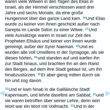
waren viele Witwen in den Tagen des Elias in
Israel, als der Himmel verschlossen ward drei
Jahre und sechs Monate, da eine große
Hungersnot über das ganze Land kam.
Und Elias
26
wurde zu keiner von ihnen geschickt außer nach
Sarepta im Lande Sidon zu einer Witwe.
Und
27
viele Aussätzige waren in Israel zur Zeit des
Propheten Elisäus und keiner von ihnen wurde
gereinigt, außer der Syrer Naeman.
Und es
28
wurden alle voll Unwillens in der Synagoge, als sie
dieses hörten,
und standen auf und warfen ihn
29
zur Stadt hinaus, und brachten ihn an den Rand
des Berges, auf dem ihre Stadt gebaut ist, um ihn
hinabzustürzen.
Er aber gieng mitten durch sie
30
hin und zog davon.
Und er kam hinab in die Galiläische Stadt
31
Kapernaum, und lehrte daselbst am Sabbat;
und
32
sie waren betroffen über seiner Lehre, denn sein
Wort war ein Wort mit Vollmacht.
Und in der
33