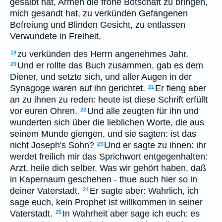
gesalbt hat, Armen die frohe Botschaft zu bringen,
mich gesandt hat, zu verkünden Gefangenen
Befreiung und Blinden Gesicht, zu entlassen
Verwundete in Freiheit,
zu verkünden des Herrn angenehmes Jahr.
19
Und er rollte das Buch zusammen, gab es dem
20
Diener, und setzte sich, und aller Augen in der
Synagoge waren auf ihn gerichtet.
Er fieng aber
21
an zu ihnen zu reden: heute ist diese Schrift erfüllt
vor euren Ohren.
Und alle zeugten für ihn und
22
wunderten sich über die lieblichen Worte, die aus
seinem Munde giengen, und sie sagten: ist das
nicht Joseph's Sohn?
Und er sagte zu ihnen: ihr
23
werdet freilich mir das Sprichwort entgegenhalten:
Arzt, heile dich selber. Was wir gehört haben, daß
in Kapernaum geschehen - thue auch hier so in
deiner Vaterstadt.
Er sagte aber: Wahrlich, ich
24
sage euch, kein Prophet ist willkommen in seiner
Vaterstadt.
In Wahrheit aber sage ich euch: es
25