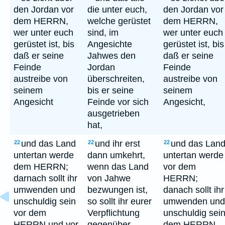
den Jordan vor
die unter euch,
den Jordan vor
dem HERRN,
welche gerüstet
dem HERRN,
wer unter euch
sind, im
wer unter euch
gerüstet ist, bis
Angesichte
gerüstet ist, bis
daß er seine
Jahwes den
daß er seine
Feinde
Jordan
Feinde
austreibe von
überschreiten,
austreibe von
seinem
bis er seine
seinem
Angesicht
Feinde vor sich
Angesicht,
ausgetrieben
hat,
und das Land
und ihr erst
und das Lan
22
22
22
untertan werde
dann umkehrt,
untertan werde
dem HERRN;
wenn das Land
vor dem
darnach sollt ihr
von Jahwe
HERRN;
umwenden und
bezwungen ist,
danach sollt ihr
unschuldig sein
so sollt ihr eurer
umwenden und
vor dem
Verpflichtung
unschuldig sei
HERRN und vor
gegenüber
dem HERRN