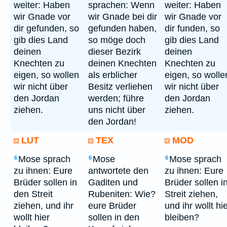
weiter: Haben
sprachen: Wenn
weiter: Haben
wir Gnade vor
wir Gnade bei dir
wir Gnade vor
dir gefunden, so
gefunden haben,
dir funden, so
gib dies Land
so möge doch
gib dies Land
deinen
dieser Bezirk
deinen
Knechten zu
deinen Knechten
Knechten zu
eigen, so wollen
als erblicher
eigen, so wolle
wir nicht über
Besitz verliehen
wir nicht über
den Jordan
werden; führe
den Jordan
ziehen.
uns nicht über
ziehen.
den Jordan!
LUT
TEX
MOD
Mose sprach
Mose
Mose sprach
6
6
6
zu ihnen: Eure
antwortete den
zu ihnen: Eure
Brüder sollen in
Gaditen und
Brüder sollen i
den Streit
Rubeniten: Wie?
Streit ziehen,
ziehen, und ihr
eure Brüder
und ihr wollt hi
wollt hier
sollen in den
bleiben?