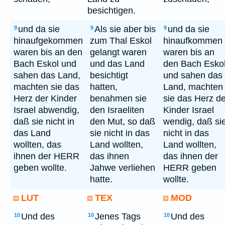
besichtigen.
und da sie
Als sie aber bis
und da sie
9
9
9
hinaufgekommen
zum Thal Eskol
hinaufkommen
waren bis an den
gelangt waren
waren bis an
Bach Eskol und
und das Land
den Bach Esko
sahen das Land,
besichtigt
und sahen das
machten sie das
hatten,
Land, machten
Herz der Kinder
benahmen sie
sie das Herz de
Israel abwendig,
den Israeliten
Kinder Israel
daß sie nicht in
den Mut, so daß
wendig, daß si
das Land
sie nicht in das
nicht in das
wollten, das
Land wollten,
Land wollten,
ihnen der HERR
das ihnen
das ihnen der
geben wollte.
Jahwe verliehen
HERR geben
hatte.
wollte.
LUT
TEX
MOD
Und des
Jenes Tags
Und des
10
10
10