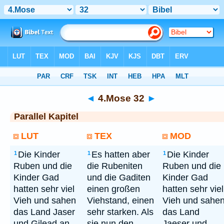
Bibel
> 4.Mose 32
◄
4.Mose 32
►
Parallel Kapitel
LUT
TEX
MOD
Die Kinder
Es hatten aber
Die Kinder
1
1
1
Ruben und die
die Rubeniten
Ruben und die
Kinder Gad
und die Gaditen
Kinder Gad
hatten sehr viel
einen großen
hatten sehr viel
Vieh und sahen
Viehstand, einen
Vieh und sahe
das Land Jaser
sehr starken. Als
das Land
und Gilead an
sie nun den
Jaeser und