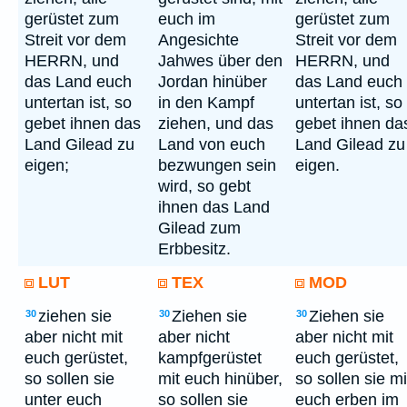
gerüstet zum
euch im
gerüstet zum
Streit vor dem
Angesichte
Streit vor dem
HERRN, und
Jahwes über den
HERRN, und
das Land euch
Jordan hinüber
das Land euch
untertan ist, so
in den Kampf
untertan ist, so
gebet ihnen das
ziehen, und das
gebet ihnen da
Land Gilead zu
Land von euch
Land Gilead zu
eigen;
bezwungen sein
eigen.
wird, so gebt
ihnen das Land
Gilead zum
Erbbesitz.
LUT
TEX
MOD
ziehen sie
Ziehen sie
Ziehen sie
30
30
30
aber nicht mit
aber nicht
aber nicht mit
euch gerüstet,
kampfgerüstet
euch gerüstet,
so sollen sie
mit euch hinüber,
so sollen sie mi
unter euch
so sollen sie
euch erben im