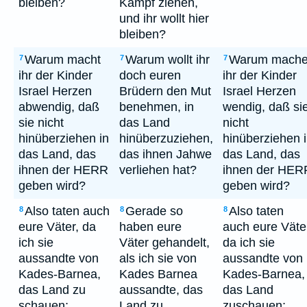
bleiben?
Kampf ziehen,
und ihr wollt hier
bleiben?
Warum macht
Warum wollt ihr
Warum mache
7
7
7
ihr der Kinder
doch euren
ihr der Kinder
Israel Herzen
Brüdern den Mut
Israel Herzen
abwendig, daß
benehmen, in
wendig, daß si
sie nicht
das Land
nicht
hinüberziehen in
hinüberzuziehen,
hinüberziehen 
das Land, das
das ihnen Jahwe
das Land, das
ihnen der HERR
verliehen hat?
ihnen der HER
geben wird?
geben wird?
Also taten auch
Gerade so
Also taten
8
8
8
eure Väter, da
haben eure
auch eure Väte
ich sie
Väter gehandelt,
da ich sie
aussandte von
als ich sie von
aussandte von
Kades-Barnea,
Kades Barnea
Kades-Barnea,
das Land zu
aussandte, das
das Land
schauen;
Land zu
zuschauen;