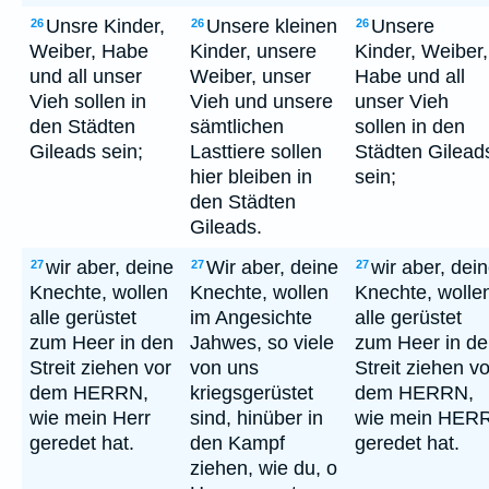
Unsre Kinder,
Unsere kleinen
Unsere
26
26
26
Weiber, Habe
Kinder, unsere
Kinder, Weiber,
und all unser
Weiber, unser
Habe und all
Vieh sollen in
Vieh und unsere
unser Vieh
den Städten
sämtlichen
sollen in den
Gileads sein;
Lasttiere sollen
Städten Gilead
hier bleiben in
sein;
den Städten
Gileads.
wir aber, deine
Wir aber, deine
wir aber, dei
27
27
27
Knechte, wollen
Knechte, wollen
Knechte, wolle
alle gerüstet
im Angesichte
alle gerüstet
zum Heer in den
Jahwes, so viele
zum Heer in d
Streit ziehen vor
von uns
Streit ziehen vo
dem HERRN,
kriegsgerüstet
dem HERRN,
wie mein Herr
sind, hinüber in
wie mein HER
geredet hat.
den Kampf
geredet hat.
ziehen, wie du, o