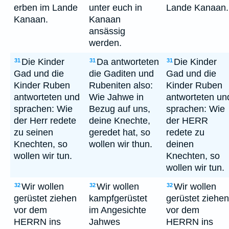
erben im Lande
unter euch in
Lande Kanaan.
Kanaan.
Kanaan
ansässig
werden.
Die Kinder
Da antworteten
Die Kinder
31
31
31
Gad und die
die Gaditen und
Gad und die
Kinder Ruben
Rubeniten also:
Kinder Ruben
antworteten und
Wie Jahwe in
antworteten un
sprachen: Wie
Bezug auf uns,
sprachen: Wie
der Herr redete
deine Knechte,
der HERR
zu seinen
geredet hat, so
redete zu
Knechten, so
wollen wir thun.
deinen
wollen wir tun.
Knechten, so
wollen wir tun.
Wir wollen
Wir wollen
Wir wollen
32
32
32
gerüstet ziehen
kampfgerüstet
gerüstet ziehen
vor dem
im Angesichte
vor dem
HERRN ins
Jahwes
HERRN ins