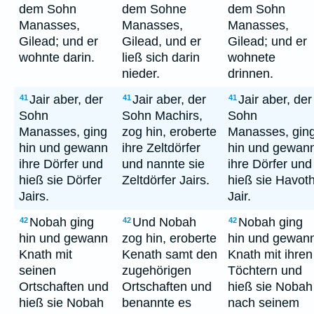
dem Sohn
dem Sohne
dem Sohn
Manasses,
Manasses,
Manasses,
Gilead; und er
Gilead, und er
Gilead; und er
wohnte darin.
ließ sich darin
wohnete
nieder.
drinnen.
Jair aber, der
Jair aber, der
Jair aber, der
41
41
41
Sohn
Sohn Machirs,
Sohn
Manasses, ging
zog hin, eroberte
Manasses, gin
hin und gewann
ihre Zeltdörfer
hin und gewan
ihre Dörfer und
und nannte sie
ihre Dörfer und
hieß sie Dörfer
Zeltdörfer Jairs.
hieß sie Havoth
Jairs.
Jair.
Nobah ging
Und Nobah
Nobah ging
42
42
42
hin und gewann
zog hin, eroberte
hin und gewan
Knath mit
Kenath samt den
Knath mit ihren
seinen
zugehörigen
Töchtern und
Ortschaften und
Ortschaften und
hieß sie Nobah
hieß sie Nobah
benannte es
nach seinem