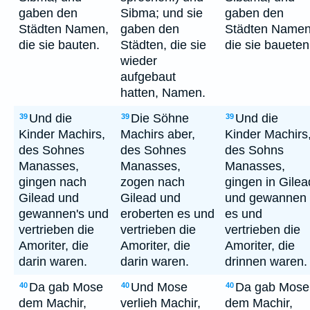
gaben den
Sibma; und sie
gaben den
Städten Namen,
gaben den
Städten Namen
die sie bauten.
Städten, die sie
die sie baueten
wieder
aufgebaut
hatten, Namen.
Und die
Die Söhne
Und die
39
39
39
Kinder Machirs,
Machirs aber,
Kinder Machirs
des Sohnes
des Sohnes
des Sohns
Manasses,
Manasses,
Manasses,
gingen nach
zogen nach
gingen in Gilea
Gilead und
Gilead und
und gewannen
gewannen's und
eroberten es und
es und
vertrieben die
vertrieben die
vertrieben die
Amoriter, die
Amoriter, die
Amoriter, die
darin waren.
darin waren.
drinnen waren.
Da gab Mose
Und Mose
Da gab Mose
40
40
40
dem Machir,
verlieh Machir,
dem Machir,