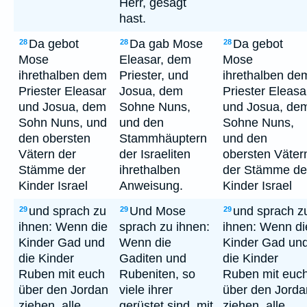
Herr, gesagt
hast.
Da gebot
Da gab Mose
Da gebot
28
28
28
Mose
Eleasar, dem
Mose
ihrethalben dem
Priester, und
ihrethalben de
Priester Eleasar
Josua, dem
Priester Eleasa
und Josua, dem
Sohne Nuns,
und Josua, de
Sohn Nuns, und
und den
Sohne Nuns,
den obersten
Stammhäuptern
und den
Vätern der
der Israeliten
obersten Väter
Stämme der
ihrethalben
der Stämme de
Kinder Israel
Anweisung.
Kinder Israel
und sprach zu
Und Mose
und sprach z
29
29
29
ihnen: Wenn die
sprach zu ihnen:
ihnen: Wenn di
Kinder Gad und
Wenn die
Kinder Gad un
die Kinder
Gaditen und
die Kinder
Ruben mit euch
Rubeniten, so
Ruben mit euc
über den Jordan
viele ihrer
über den Jorda
ziehen, alle
gerüstet sind, mit
ziehen, alle