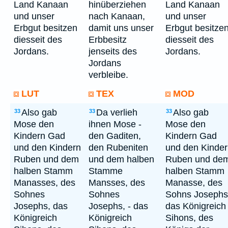
Land Kanaan
hinüberziehen
Land Kanaan
und unser
nach Kanaan,
und unser
Erbgut besitzen
damit uns unser
Erbgut besitze
diesseit des
Erbbesitz
diesseit des
Jordans.
jenseits des
Jordans.
Jordans
verbleibe.
LUT
TEX
MOD
Also gab
Da verlieh
Also gab
33
33
33
Mose den
ihnen Mose -
Mose den
Kindern Gad
den Gaditen,
Kindern Gad
und den Kindern
den Rubeniten
und den Kinde
Ruben und dem
und dem halben
Ruben und de
halben Stamm
Stamme
halben Stamm
Manasses, des
Mansses, des
Manasse, des
Sohnes
Sohnes
Sohns Josephs
Josephs, das
Josephs, - das
das Königreich
Königreich
Königreich
Sihons, des