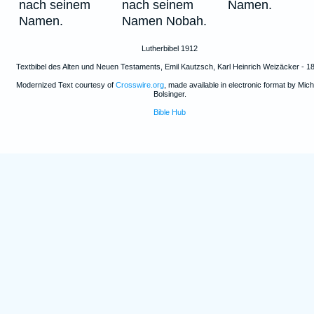
nach seinem
nach seinem
Namen.
Namen.
Namen Nobah.
Lutherbibel 1912
Textbibel des Alten und Neuen Testaments, Emil Kautzsch, Karl Heinrich Weizäcker - 1
Modernized Text courtesy of
Crosswire.org
, made available in electronic format by Mich
Bolsinger.
Bible Hub