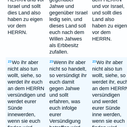
Israel und sollt
Jahwe und
und vor Israel,
dies Land also
gegenüber Israel
und sollt dies
haben zu eigen
ledig sein, und
Land also
vor dem
dieses Land soll
haben zu eigen
HERRN.
euch nach dem
vor dem
Willen Jahwes
HERRN.
als Erbbesitz
zufallen.
Wo ihr aber
Wenn ihr aber
Wo ihr aber
23
23
23
nicht also tun
nicht so handelt,
nicht also tun
wollt, siehe, so
so versündigt ihr
wollt, siehe, so
werdet ihr euch
euch damit
werdet ihr, euc
an dem HERRN
gegen Jahwe
an dem HERR
versündigen und
und sollt
versündigen
werdet eurer
erfahren, was
und werdet
Sünde
euch infolge
eurer Sünde
innewerden,
eurer
inne werden,
wenn sie euch
Versündigung
wenn sie euch