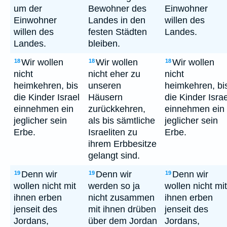
um der
Bewohner des
Einwohner
Einwohner
Landes in den
willen des
willen des
festen Städten
Landes.
Landes.
bleiben.
Wir wollen
Wir wollen
Wir wollen
18
18
18
nicht
nicht eher zu
nicht
heimkehren, bis
unseren
heimkehren, bi
die Kinder Israel
Häusern
die Kinder Israe
einnehmen ein
zurückkehren,
einnehmen ein
jeglicher sein
als bis sämtliche
jeglicher sein
Erbe.
Israeliten zu
Erbe.
ihrem Erbbesitze
gelangt sind.
Denn wir
Denn wir
Denn wir
19
19
19
wollen nicht mit
werden so ja
wollen nicht mit
ihnen erben
nicht zusammen
ihnen erben
jenseit des
mit ihnen drüben
jenseit des
Jordans,
über dem Jordan
Jordans,