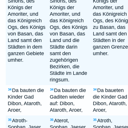
Sihons, des
Sihons, des
Königs der
Königs der
Königs der
Amoriter, und
Amoriter, und
Amoriter, und
das Königreich
das Königreich
das Königreich
Ogs, des Köni
Ogs, des Königs
Ogs, des Königs
zu Basan, das
von Basan, das
von Basan, das
Land samt den
Land samt den
Land und die
Städten in der
Städten in dem
Städte darin
ganzen Grenze
ganzen Gebiete
samt den
umher.
umher.
zugehörigen
Bezirken, die
Städte im Lande
ringsum.
Da bauten die
Da bauten die
Da baueten
34
34
34
Kinder Gad
Gaditen wieder
die Kinder Gad
Dibon, Ataroth,
auf: Dibon,
Dibon, Ataroth,
Aroer,
Ataroth, Aroer,
Aroer,
Atroth-
Aterot,
Atroth,
35
35
35
Sophan, Jaser,
Sophan, Jaeser,
Sophan, Jaeser