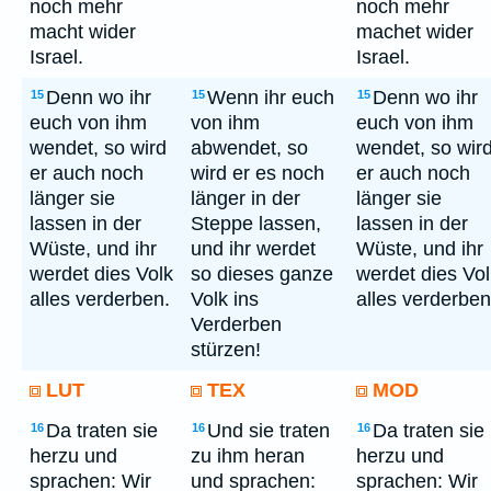
noch mehr
noch mehr
macht wider
machet wider
Israel.
Israel.
Denn wo ihr
Wenn ihr euch
Denn wo ihr
15
15
15
euch von ihm
von ihm
euch von ihm
wendet, so wird
abwendet, so
wendet, so wir
er auch noch
wird er es noch
er auch noch
länger sie
länger in der
länger sie
lassen in der
Steppe lassen,
lassen in der
Wüste, und ihr
und ihr werdet
Wüste, und ihr
werdet dies Volk
so dieses ganze
werdet dies Vol
alles verderben.
Volk ins
alles verderben
Verderben
stürzen!
LUT
TEX
MOD
Da traten sie
Und sie traten
Da traten sie
16
16
16
herzu und
zu ihm heran
herzu und
sprachen: Wir
und sprachen:
sprachen: Wir