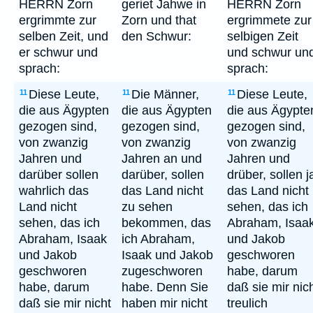
HERRN Zorn
geriet Jahwe in
HERRN Zorn
ergrimmte zur
Zorn und that
ergrimmete zur
selben Zeit, und
den Schwur:
selbigen Zeit
er schwur und
und schwur un
sprach:
sprach:
Diese Leute,
Die Männer,
Diese Leute,
11
11
11
die aus Ägypten
die aus Ägypten
die aus Ägypte
gezogen sind,
gezogen sind,
gezogen sind,
von zwanzig
von zwanzig
von zwanzig
Jahren und
Jahren an und
Jahren und
darüber sollen
darüber, sollen
drüber, sollen j
wahrlich das
das Land nicht
das Land nicht
Land nicht
zu sehen
sehen, das ich
sehen, das ich
bekommen, das
Abraham, Isaa
Abraham, Isaak
ich Abraham,
und Jakob
und Jakob
Isaak und Jakob
geschworen
geschworen
zugeschworen
habe, darum
habe, darum
habe. Denn Sie
daß sie mir nic
daß sie mir nicht
haben mir nicht
treulich