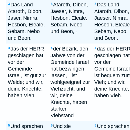
Das Land
Ataroth, Dibon,
Das Land
3
3
3
Ataroth, Dibon,
Jaeser, Nimra,
Ataroth, Dibon,
Jaser, Nimra,
Hesbon, Eleale,
Jaeser, Nimra,
Hesbon, Eleale,
Sebam, Nebo
Hesbon, Eleale
Sebam, Nebo
und Beon, -
Sebam, Nebo
und Beon,
und Beon,
das der HERR
der Bezirk, den
das der HER
4
4
4
geschlagen hat
Jahwe von der
geschlagen hat
vor der
Gemeinde Israel
vor der
Gemeinde
hat bezwingen
Gemeine Israel
Israel, ist gut zur
lassen, - ist
ist bequem zu
Weide; und wir,
wohlgeeignet zur
Vieh; und wir,
deine Knechte,
Viehzucht, und
deine Knechte,
haben Vieh.
wir, deine
haben Vieh.
Knechte, haben
starken
Viehstand.
Und sprachen
Und sie
Und sprachen
5
5
5