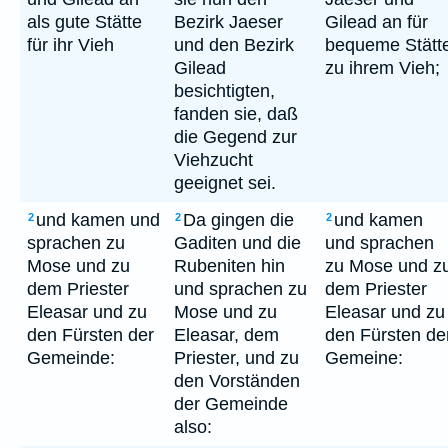
als gute Stätte
Bezirk Jaeser
Gilead an für
für ihr Vieh
und den Bezirk
bequeme Stätt
Gilead
zu ihrem Vieh;
besichtigten,
fanden sie, daß
die Gegend zur
Viehzucht
geeignet sei.
und kamen und
Da gingen die
und kamen
2
2
2
sprachen zu
Gaditen und die
und sprachen
Mose und zu
Rubeniten hin
zu Mose und z
dem Priester
und sprachen zu
dem Priester
Eleasar und zu
Mose und zu
Eleasar und zu
den Fürsten der
Eleasar, dem
den Fürsten de
Gemeinde:
Priester, und zu
Gemeine:
den Vorständen
der Gemeinde
also: