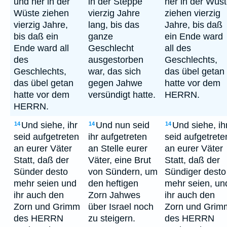
und her in der
in der Steppe
her in der Wüs
Wüste ziehen
vierzig Jahre
ziehen vierzig
vierzig Jahre,
lang, bis das
Jahre, bis daß
bis daß ein
ganze
ein Ende ward
Ende ward all
Geschlecht
all des
des
ausgestorben
Geschlechts,
Geschlechts,
war, das sich
das übel getan
das übel getan
gegen Jahwe
hatte vor dem
hatte vor dem
versündigt hatte.
HERRN.
HERRN.
Und siehe, ihr
Und nun seid
Und siehe, ih
14
14
14
seid aufgetreten
ihr aufgetreten
seid aufgetrete
an eurer Väter
an Stelle eurer
an eurer Väter
Statt, daß der
Väter, eine Brut
Statt, daß der
Sünder desto
von Sündern, um
Sündiger desto
mehr seien und
den heftigen
mehr seien, un
ihr auch den
Zorn Jahwes
ihr auch den
Zorn und Grimm
über Israel noch
Zorn und Grim
des HERRN
zu steigern.
des HERRN