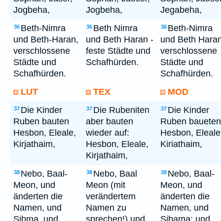
Jogbeha,
Jogbeha,
Jegabeha,
Beth-Nimra
Beth Nimra
Beth-Nimra
36
36
36
und Beth-Haran,
und Beth Haran -
und Beth Haran
verschlossene
feste Städte und
verschlossene
Städte und
Schafhürden.
Städte und
Schafhürden.
Schafhürden.
LUT
TEX
MOD
Die Kinder
Die Rubeniten
Die Kinder
37
37
37
Ruben bauten
aber bauten
Ruben baueten
Hesbon, Eleale,
wieder auf:
Hesbon, Eleale
Kirjathaim,
Hesbon, Eleale,
Kiriathaim,
Kirjathaim,
Nebo, Baal-
Nebo, Baal
Nebo, Baal-
38
38
38
Meon, und
Meon (mit
Meon, und
änderten die
verändertem
änderten die
Namen, und
Namen zu
Namen, und
Sibma, und
sprechen!) und
Sibama; und