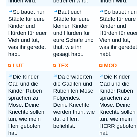
finden wird.
betreffen wird.
finden wird.
So bauet nun
Baut euch
So bauet nun
24
24
24
Städte für eure
Städte für eure
Städte für eure
Kinder und
kleinen Kinder
Kinder und
Hürden für euer
und Hürden für
Hürden für eue
Vieh und tut,
eure Schafe und
Vieh und tut,
was ihr geredet
thut, wie ihr
was ihr geredet
habt.
gesagt habt.
habt.
LUT
TEX
MOD
Die Kinder
Da erwiderten
Die Kinder
25
25
25
Gad und die
die Gaditen und
Gad und die
Kinder Ruben
Rubeniten Mose
Kinder Ruben
sprachen zu
Folgendes:
sprachen zu
Mose: Deine
Deine Knechte
Mose: Deine
Knechte sollen
werden thun, wie
Knechte sollen
tun, wie mein
du, o Herr,
tun, wie mein
Herr geboten
befiehlst.
HERR geboten
hat.
hat.