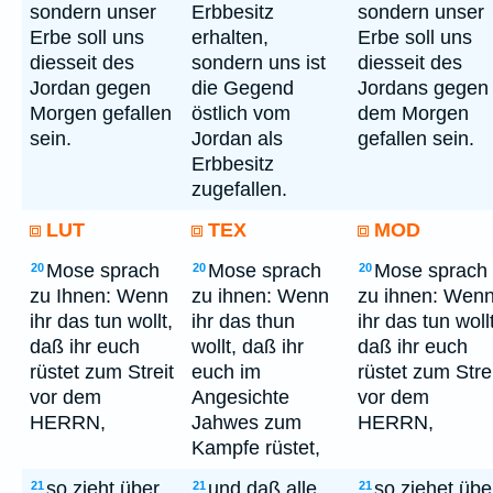
sondern unser
Erbbesitz
sondern unser
Erbe soll uns
erhalten,
Erbe soll uns
diesseit des
sondern uns ist
diesseit des
Jordan gegen
die Gegend
Jordans gegen
Morgen gefallen
östlich vom
dem Morgen
sein.
Jordan als
gefallen sein.
Erbbesitz
zugefallen.
LUT
TEX
MOD
Mose sprach
Mose sprach
Mose sprach
20
20
20
zu Ihnen: Wenn
zu ihnen: Wenn
zu ihnen: Wen
ihr das tun wollt,
ihr das thun
ihr das tun wollt
daß ihr euch
wollt, daß ihr
daß ihr euch
rüstet zum Streit
euch im
rüstet zum Stre
vor dem
Angesichte
vor dem
HERRN,
Jahwes zum
HERRN,
Kampfe rüstet,
so zieht über
und daß alle
so ziehet übe
21
21
21