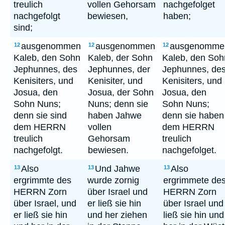
treulich
vollen Gehorsam
nachgefolget
nachgefolgt
bewiesen,
haben;
sind;
ausgenommen
ausgenommen
ausgenomme
12
12
12
Kaleb, den Sohn
Kaleb, der Sohn
Kaleb, den Soh
Jephunnes, des
Jephunnes, der
Jephunnes, de
Kenisiters, und
Kenisiter, und
Kenisiters, und
Josua, den
Josua, der Sohn
Josua, den
Sohn Nuns;
Nuns; denn sie
Sohn Nuns;
denn sie sind
haben Jahwe
denn sie haben
dem HERRN
vollen
dem HERRN
treulich
Gehorsam
treulich
nachgefolgt.
bewiesen.
nachgefolget.
Also
Und Jahwe
Also
13
13
13
ergrimmte des
wurde zornig
ergrimmete de
HERRN Zorn
über Israel und
HERRN Zorn
über Israel, und
er ließ sie hin
über Israel und
er ließ sie hin
und her ziehen
ließ sie hin und