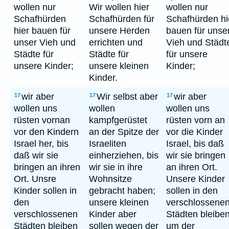
wollen nur
Wir wollen hier
wollen nur
Schafhürden
Schafhürden für
Schafhürden hi
hier bauen für
unsere Herden
bauen für unse
unser Vieh und
errichten und
Vieh und Städt
Städte für
Städte für
für unsere
unsere Kinder;
unsere kleinen
Kinder;
Kinder.
wir aber
Wir selbst aber
wir aber
17
17
17
wollen uns
wollen
wollen uns
rüsten vornan
kampfgerüstet
rüsten vorn an
vor den Kindern
an der Spitze der
vor die Kinder
Israel her, bis
Israeliten
Israel, bis daß
daß wir sie
einherziehen, bis
wir sie bringen
bringen an ihren
wir sie in ihre
an ihren Ort.
Ort. Unsre
Wohnsitze
Unsere Kinder
Kinder sollen in
gebracht haben;
sollen in den
den
unsere kleinen
verschlossene
verschlossenen
Kinder aber
Städten bleibe
Städten bleiben
sollen wegen der
um der