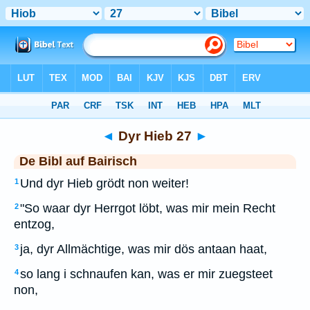
Bibel
>
BAI
> Dyr Hieb 27
◄
Dyr Hieb 27
►
De Bibl auf Bairisch
Und dyr Hieb grödt non weiter!
1
"So waar dyr Herrgot löbt, was mir mein Recht
2
entzog,
ja, dyr Allmächtige, was mir dös antaan haat,
3
so lang i schnaufen kan, was er mir zuegsteet
4
non,