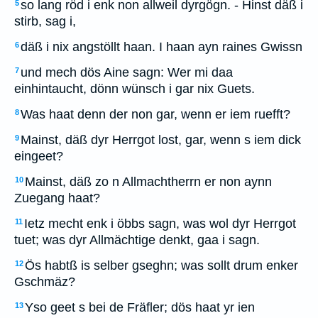
so lang röd i enk non allweil dyrgögn. - Hinst däß i
5
stirb, sag i,
däß i nix angstöllt haan. I haan ayn raines Gwissn
6
und mech dös Aine sagn: Wer mi daa
7
einhintaucht, dönn wünsch i gar nix Guets.
Was haat denn der non gar, wenn er iem ruefft?
8
Mainst, däß dyr Herrgot lost, gar, wenn s iem dick
9
eingeet?
Mainst, däß zo n Allmachtherrn er non aynn
10
Zuegang haat?
Ietz mecht enk i öbbs sagn, was wol dyr Herrgot
11
tuet; was dyr Allmächtige denkt, gaa i sagn.
Ös habtß is selber gseghn; was sollt drum enker
12
Gschmäz?
Yso geet s bei de Fräfler; dös haat yr ien
13