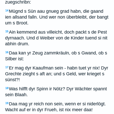
zuegschribn:
Mügnd s Sün aau gnueg grad habn, die gaand
14
ien allsand falln. Und wer non überbleibt, der bangt
um s Broot.
Ain kemmend aus villeicht, doch packt s de Pest
15
dyrnaach. Und d Weiber von de Kinder tuend si nit
abhin drum.
Daa kan yr Zeug zammkräuln, ob s Gwand, ob s
16
Silber ist:
Er mag dyr Kaaufman sein - habn tuet yr nix! Dyr
17
Grechte zieght s aft an; und s Geld, wer krieget s
sünst?!
Was hilfft dyr Spinn ir Nötz? Dyr Wächter spannt
18
sein Blaah.
Daa mag yr reich non sein, wenn er si niderlögt.
19
Wacht auf er in dyr Frueh, ist nix meer daa!