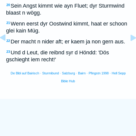
Sein Angst kimmt wie ayn Fluet; dyr Sturmwind
20
blaast n wögg.
Wenn eerst dyr Oostwind kimmt, haat er schoon
21
glei kain Müg.
Der macht n nider aft; er kaem ja non gern aus.
22
Und d Leut, die reibnd syr d Höndd: 'Dös
23
gschieght iem recht!'
De Bibl auf Bairisch · Sturmibund · Salzburg · Bairn · Pfingstn 1998 · Hell Sepp
Bible Hub