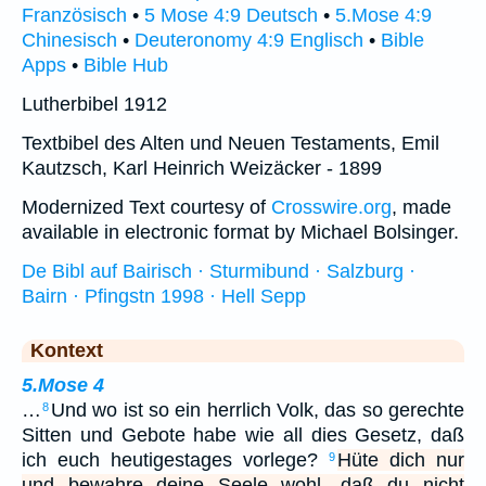
Französisch
•
5 Mose 4:9 Deutsch
•
5.Mose 4:9
Chinesisch
•
Deuteronomy 4:9 Englisch
•
Bible
Apps
•
Bible Hub
Lutherbibel 1912
Textbibel des Alten und Neuen Testaments, Emil
Kautzsch, Karl Heinrich Weizäcker - 1899
Modernized Text courtesy of
Crosswire.org
, made
available in electronic format by Michael Bolsinger.
De Bibl auf Bairisch · Sturmibund · Salzburg ·
Bairn · Pfingstn 1998 · Hell Sepp
Kontext
5.Mose 4
…
Und wo ist so ein herrlich Volk, das so gerechte
8
Sitten und Gebote habe wie all dies Gesetz, daß
ich euch heutigestages vorlege?
Hüte dich nur
9
und bewahre deine Seele wohl, daß du nicht