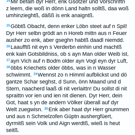
Mir befalh dyr Herr, enk Gsötzer und Vorschriftn
14
z leern, die woß in dönn Land haltn solltß, daa woß
umhinzieghtß, däßß is enk anaigntß.
Göbtß Obacht, denn enker Löbn steet auf n Spil!
15
Dyr Herr selbn grödt an n Horeb mittn aus n Feuer
ausher zo enk, aber gseghn habtß daadl niemdd.
Laaufftß nit eyn s Verderbn einhin und machtß
16
enk kain Gotsbildniss, ob s ayn Man older Weib ist,
ayn Vich auf n Bodm older ayn Vogl eyn dyr Luft,
17
öbbs Kriechets older öbbs, was in n Wasser
18
schwimmt.
Wennst zo n Himml aufblickst und dö
19
gantze Schar seghst, d Sunn, önn Maand und d
Stern, naacherd laaß di nit verlaittn! Du sollst di nit
spraittn vor ien und ien nit dienen. Dyr Herr, dein
Got, haat s yn de andern Völker überall auf dyr
Welt zuegwisn.
Enk aber haat dyr Herr gnummen
20
und aus n Schmelzofen Güptn aushergfüert,
dyrmitß sein Volk und Aign werdtß, wieß is heut
seitß.