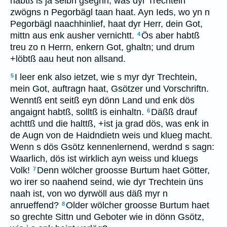
habtß is ja selbn gseghn, was dyr Trechtein
zwögns n Pegorbägl taan haat. Ayn Ieds, wo yn n
Pegorbägl naachhinlief, haat dyr Herr, dein Got,
mittn aus enk ausher vernichtt.
Ös aber habtß
4
treu zo n Herrn, enkern Got, ghaltn; und drum
+löbtß aau heut non allsand.
I leer enk also ietzet, wie s myr dyr Trechtein,
5
mein Got, auftragn haat, Gsötzer und Vorschriftn.
Wenntß ent seitß eyn dönn Land und enk dös
angaignt habtß, solltß is einhaltn.
Däßß drauf
6
achttß und die halttß, +ist ja grad dös, was enk in
de Augn von de Haidndietn weis und klueg macht.
Wenn s dös Gsötz kennenlernend, werdnd s sagn:
Waarlich, dös ist wirklich ayn weiss und kluegs
Volk!
Denn wölcher groosse Burtum haet Götter,
7
wo irer so naahend seind, wie dyr Trechtein üns
naah ist, von wo dyrwöll aus däß myr n
anrueffend?
Older wölcher groosse Burtum haet
8
so grechte Sittn und Geboter wie in dönn Gsötz,