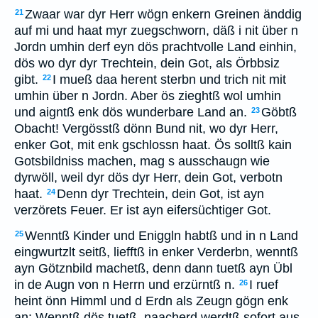
Zwaar war dyr Herr wögn enkern Greinen änddig
21
auf mi und haat myr zuegschworn, däß i nit über n
Jordn umhin derf eyn dös prachtvolle Land einhin,
dös wo dyr dyr Trechtein, dein Got, als Örbbsiz
gibt.
I mueß daa herent sterbn und trich nit mit
22
umhin über n Jordn. Aber ös zieghtß wol umhin
und aigntß enk dös wunderbare Land an.
Göbtß
23
Obacht! Vergösstß dönn Bund nit, wo dyr Herr,
enker Got, mit enk gschlossn haat. Ös solltß kain
Gotsbildniss machen, mag s ausschaugn wie
dyrwöll, weil dyr dös dyr Herr, dein Got, verbotn
haat.
Denn dyr Trechtein, dein Got, ist ayn
24
verzörets Feuer. Er ist ayn eifersüchtiger Got.
Wenntß Kinder und Eniggln habtß und in n Land
25
eingwurtzlt seitß, liefftß in enker Verderbn, wenntß
ayn Götznbild machetß, denn dann tuetß ayn Übl
in de Augn von n Herrn und erzürntß n.
I ruef
26
heint önn Himml und d Erdn als Zeugn gögn enk
an: Wenntß dös tuetß, naacherd werdtß sofort aus