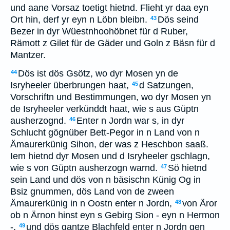
und aane Vorsaz toetigt hietnd. Flieht yr daa eyn
Ort hin, derf yr eyn n Löbn bleibn.
Dös seind
43
Bezer in dyr Wüestnhoohöbnet für d Ruber,
Rämott z Gilet für de Gäder und Goln z Bäsn für d
Mantzer.
Dös ist dös Gsötz, wo dyr Mosen yn de
44
Isryheeler überbrungen haat,
d Satzungen,
45
Vorschriftn und Bestimmungen, wo dyr Mosen yn
de Isryheeler verkünddt haat, wie s aus Güptn
ausherzognd.
Enter n Jordn war s, in dyr
46
Schlucht gögnüber Bett-Pegor in n Land von n
Ämaurerkünig Sihon, der was z Heschbon saaß.
Iem hietnd dyr Mosen und d Isryheeler gschlagn,
wie s von Güptn ausherzogn warnd.
Sö hietnd
47
sein Land und dös von n bäsischn Künig Og in
Bsiz gnummen, dös Land von de zween
Ämaurerkünig in n Oostn enter n Jordn,
von Äror
48
ob n Ärnon hinst eyn s Gebirg Sion - eyn n Hermon
-,
und dös gantze Blachfeld enter n Jordn gen
49