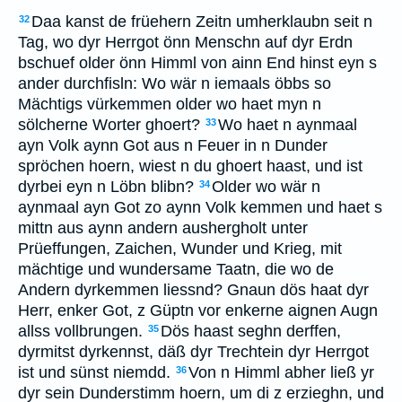
Daa kanst de früehern Zeitn umherklaubn seit n
32
Tag, wo dyr Herrgot önn Menschn auf dyr Erdn
bschuef older önn Himml von ainn End hinst eyn s
ander durchfisln: Wo wär n iemaals öbbs so
Mächtigs vürkemmen older wo haet myn n
sölcherne Worter ghoert?
Wo haet n aynmaal
33
ayn Volk aynn Got aus n Feuer in n Dunder
spröchen hoern, wiest n du ghoert haast, und ist
dyrbei eyn n Löbn blibn?
Older wo wär n
34
aynmaal ayn Got zo aynn Volk kemmen und haet s
mittn aus aynn andern aushergholt unter
Prüeffungen, Zaichen, Wunder und Krieg, mit
mächtige und wundersame Taatn, die wo de
Andern dyrkemmen liessnd? Gnaun dös haat dyr
Herr, enker Got, z Güptn vor enkerne aignen Augn
allss vollbrungen.
Dös haast seghn derffen,
35
dyrmitst dyrkennst, däß dyr Trechtein dyr Herrgot
ist und sünst niemdd.
Von n Himml abher ließ yr
36
dyr sein Dunderstimm hoern, um di z erzieghn, und