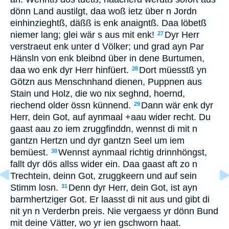
dönn Land austilgt, daa woß ietz über n Jordn
einhinzieghtß, däßß is enk anaigntß. Daa löbetß
niemer lang; glei wär s aus mit enk!
Dyr Herr
27
verstraeut enk unter d Völker; und grad ayn Par
Hänsln von enk bleibnd über in dene Burtumen,
daa wo enk dyr Herr hinfüert.
Dort müesstß yn
28
Götzn aus Menschnhand dienen, Puppnen aus
Stain und Holz, die wo nix seghnd, hoernd,
riechend older össn künnend.
Dann wär enk dyr
29
Herr, dein Got, auf aynmaal +aau wider recht. Du
gaast aau zo iem zruggfinddn, wennst di mit n
gantzn Hertzn und dyr gantzn Seel um iem
bemüest.
Wennst aynmaal richtig drinnhöngst,
30
fallt dyr dös allss wider ein. Daa gaast aft zo n
Trechtein, deinn Got, zruggkeern und auf sein
Stimm losn.
Denn dyr Herr, dein Got, ist ayn
31
barmhertziger Got. Er laasst di nit aus und gibt di
nit yn n Verderbn preis. Nie vergaess yr dönn Bund
mit deine Vätter, wo yr ien gschworn haat.