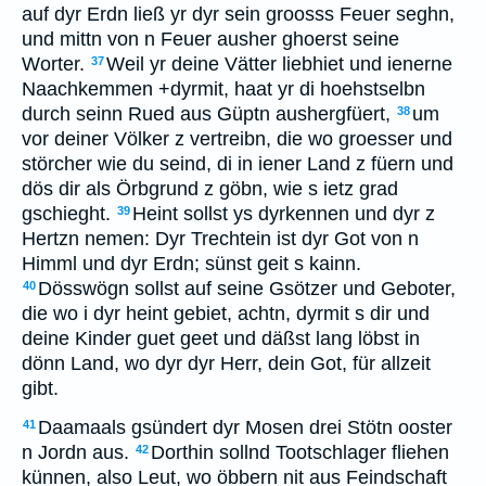
auf dyr Erdn ließ yr dyr sein groosss Feuer seghn,
und mittn von n Feuer ausher ghoerst seine
Worter.
Weil yr deine Vätter liebhiet und ienerne
37
Naachkemmen +dyrmit, haat yr di hoehstselbn
durch seinn Rued aus Güptn aushergfüert,
um
38
vor deiner Völker z vertreibn, die wo groesser und
störcher wie du seind, di in iener Land z füern und
dös dir als Örbgrund z göbn, wie s ietz grad
gschieght.
Heint sollst ys dyrkennen und dyr z
39
Hertzn nemen: Dyr Trechtein ist dyr Got von n
Himml und dyr Erdn; sünst geit s kainn.
Dösswögn sollst auf seine Gsötzer und Geboter,
40
die wo i dyr heint gebiet, achtn, dyrmit s dir und
deine Kinder guet geet und däßst lang löbst in
dönn Land, wo dyr dyr Herr, dein Got, für allzeit
gibt.
Daamaals gsündert dyr Mosen drei Stötn ooster
41
n Jordn aus.
Dorthin sollnd Tootschlager fliehen
42
künnen, also Leut, wo öbbern nit aus Feindschaft