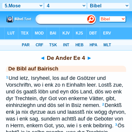
Bibel
>
BAI
> De Ander Ee 4
◄
De Ander Ee 4
►
De Bibl auf Bairisch
Und ietz, Isryheel, los auf de Gsötzer und
1
Vorschriftn, wo i enk zo n Einhaltn leer. Lostß zue,
und ös gaatß löbn und eyn dös Land, dös wo enk
dyr Trechtein, dyr Got von enkerne Vätter, gibt,
einhinzieghn und dös sel in Bsiz nemen.
Denktß
2
enk ja nix dyrzue aus und laasstß nix wögg dyrvon,
was i enk sag, sundern achttß auf de Geboter von
n Herrn, enkern Got, yso, wie i s enk beibring.
Ös
3