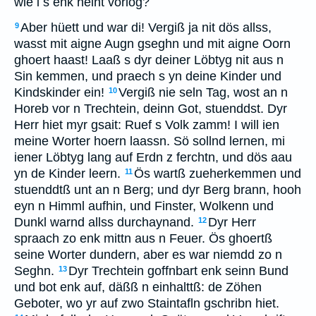
wie i s enk heint vorlög?
Aber hüett und war di! Vergiß ja nit dös allss,
9
wasst mit aigne Augn gseghn und mit aigne Oorn
ghoert haast! Laaß s dyr deiner Löbtyg nit aus n
Sin kemmen, und praech s yn deine Kinder und
Kindskinder ein!
Vergiß nie seln Tag, wost an n
10
Horeb vor n Trechtein, deinn Got, stuenddst. Dyr
Herr hiet myr gsait: Ruef s Volk zamm! I will ien
meine Worter hoern laassn. Sö sollnd lernen, mi
iener Löbtyg lang auf Erdn z ferchtn, und dös aau
yn de Kinder leern.
Ös wartß zueherkemmen und
11
stuenddtß unt an n Berg; und dyr Berg brann, hooh
eyn n Himml aufhin, und Finster, Wolkenn und
Dunkl warnd allss durchaynand.
Dyr Herr
12
spraach zo enk mittn aus n Feuer. Ös ghoertß
seine Worter dundern, aber es war niemdd zo n
Seghn.
Dyr Trechtein goffnbart enk seinn Bund
13
und bot enk auf, däßß n einhalttß: de Zöhen
Geboter, wo yr auf zwo Staintafln gschribn hiet.