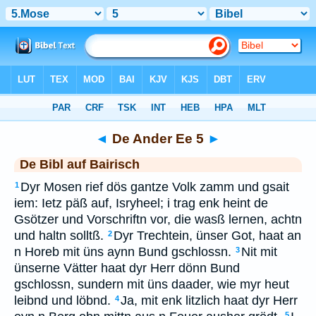
Bibel
>
BAI
> De Ander Ee 5
◄
De Ander Ee 5
►
De Bibl auf Bairisch
Dyr Mosen rief dös gantze Volk zamm und gsait
1
iem: Ietz päß auf, Isryheel; i trag enk heint de
Gsötzer und Vorschriftn vor, die wasß lernen, achtn
und haltn solltß.
Dyr Trechtein, ünser Got, haat an
2
n Horeb mit üns aynn Bund gschlossn.
Nit mit
3
ünserne Vätter haat dyr Herr dönn Bund
gschlossn, sundern mit üns daader, wie myr heut
leibnd und löbnd.
Ja, mit enk litzlich haat dyr Herr
4
5