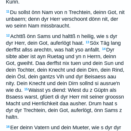
Kunn.
Du sollst önn Nam von n Trechtein, deinn Got, nit
11
unbaern; denn dyr Herr verschoont dönn nit, der
wo seinn Nam missbraucht.
Achttß önn Sams und halttß n heilig, wie s dyr
12
dyr Herr, dein Got, auferlögt haat.
Söx Täg lang
13
derffst allss arechtn, was halt yso anfallt.
Dyr
14
sibte aber ist ayn Ruetag und yn n Herrn, deinn
Got, gweiht. Daa derffst nix tuen und dein Sun und
dein Tochter, dein Knecht und dein Dirn, dein Rind,
dein Ösl, dein gantzs Vih und dyr Beisaess aau
nity. Dein Knecht und dein Dirn sollnd si ausrue'n
wie du.
Waisst ys diend: Wiest du z Güptn als
15
Bsaess warst, gfüert di dyr Herr mit seiner groossn
Macht und Herrlichkeit daa ausher. Drum haat s
dyr dyr Trechtein, dein Got, auferlögt, önn Sams z
haltn.
Eer deinn Vatern und dein Mueter, wie s dyr dyr
16