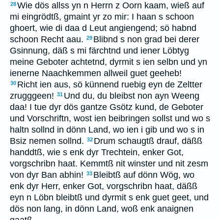
Wie dös allss yn n Herrn z Oorn kaam, wieß auf
28
mi eingrödtß, gmaint yr zo mir: I haan s schoon
ghoert, wie di daa d Leut angiengend; sö habnd
schoon Recht aau.
Blibnd s non grad bei derer
29
Gsinnung, däß s mi färchtnd und iener Löbtyg
meine Geboter achtetnd, dyrmit s ien selbn und yn
ienerne Naachkemmen allweil guet geeheb!
Richt ien aus, sö künnend ruebig eyn de Zeltter
30
zrugggeen!
Und du, du bleibst non ayn Weeng
31
daa! I tue dyr dös gantze Gsötz kund, de Geboter
und Vorschriftn, wost ien beibringen sollst und wo s
haltn sollnd in dönn Land, wo ien i gib und wo s in
Bsiz nemen sollnd.
Drum schaugtß drauf, däßß
32
handdtß, wie s enk dyr Trechtein, enker Got,
vorgschribn haat. Kemmtß nit winster und nit zesm
von dyr Ban abhin!
Bleibtß auf dönn Wög, wo
33
enk dyr Herr, enker Got, vorgschribn haat, däßß
eyn n Löbn bleibtß und dyrmit s enk guet geet, und
dös non lang, in dönn Land, woß enk anaignen