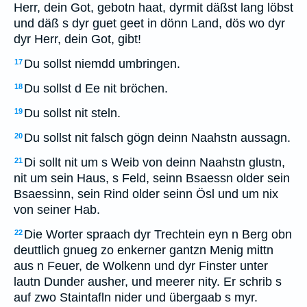
Herr, dein Got, gebotn haat, dyrmit däßst lang löbst
und däß s dyr guet geet in dönn Land, dös wo dyr
dyr Herr, dein Got, gibt!
Du sollst niemdd umbringen.
17
Du sollst d Ee nit bröchen.
18
Du sollst nit steln.
19
Du sollst nit falsch gögn deinn Naahstn aussagn.
20
Di sollt nit um s Weib von deinn Naahstn glustn,
21
nit um sein Haus, s Feld, seinn Bsaessn older sein
Bsaessinn, sein Rind older seinn Ösl und um nix
von seiner Hab.
Die Worter spraach dyr Trechtein eyn n Berg obn
22
deuttlich gnueg zo enkerner gantzn Menig mittn
aus n Feuer, de Wolkenn und dyr Finster unter
lautn Dunder ausher, und meerer nity. Er schrib s
auf zwo Staintafln nider und übergaab s myr.