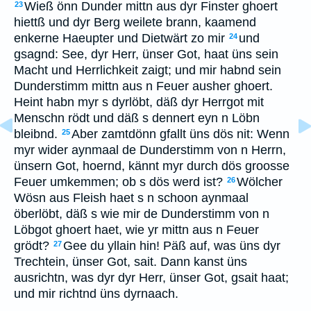
Wieß önn Dunder mittn aus dyr Finster ghoert
23
hiettß und dyr Berg weilete brann, kaamend
enkerne Haeupter und Dietwärt zo mir
und
24
gsagnd: See, dyr Herr, ünser Got, haat üns sein
Macht und Herrlichkeit zaigt; und mir habnd sein
Dunderstimm mittn aus n Feuer ausher ghoert.
Heint habn myr s dyrlöbt, däß dyr Herrgot mit
Menschn rödt und däß s dennert eyn n Löbn
bleibnd.
Aber zamtdönn gfallt üns dös nit: Wenn
25
myr wider aynmaal de Dunderstimm von n Herrn,
ünsern Got, hoernd, kännt myr durch dös groosse
Feuer umkemmen; ob s dös werd ist?
Wölcher
26
Wösn aus Fleish haet s n schoon aynmaal
öberlöbt, däß s wie mir de Dunderstimm von n
Löbgot ghoert haet, wie yr mittn aus n Feuer
grödt?
Gee du yllain hin! Päß auf, was üns dyr
27
Trechtein, ünser Got, sait. Dann kanst üns
ausrichtn, was dyr dyr Herr, ünser Got, gsait haat;
und mir richtnd üns dyrnaach.