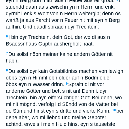
eyn n Berg obn mittn aus n Feuer ausher grödt.
I
stuendd daamaals zwischn yn n Herrn und enk,
dyrmit i enk s Wort von n Herrn weitergib; denn ös
wartß ja aus Farcht vor n Feuer nit mit eyn n Berg
aufhin. Und daadl spraach dyr Trechtein:
I bin dyr Trechtein, dein Got, der wo di aus n
6
Bsaessnhaus Güptn aushergholt haat.
Du sollst nöbn meiner kaine andern Götter nit
7
habn.
Du sollst dyr kain Gotsbildniss machen von iewign
8
öbbs eyn n Himml obn older auf n Bodm older
öbbs eyn n Wasser drinn.
Spraitt di nit vor
9
anderne Götter und bett s nit an! Denn i, dyr
Trechtein, bin ayn eifersüchtiger Got: Bei dene, wo
mi nit mögnd, verfolg i d Sündd von de Vätter bei
de Sün und hinst eyn s dritte und vierte Kunn;
bei
10
dene aber, wo mi liebnd und meine Geboter
achtnd, erweis i mein Huld hinst eyn s tausetste