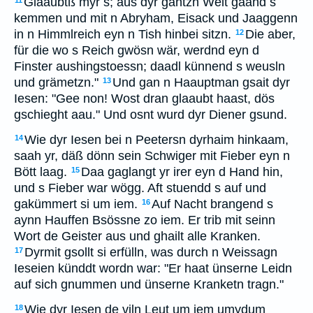
Glaaubtß myr s; aus dyr gantzn Welt gaand s
11
kemmen und mit n Abryham, Eisack und Jaaggenn
in n Himmlreich eyn n Tish hinbei sitzn.
Die aber,
12
für die wo s Reich gwösn wär, werdnd eyn d
Finster aushingstoessn; daadl künnend s weusln
und grämetzn."
Und gan n Haauptman gsait dyr
13
Iesen: "Gee non! Wost dran glaaubt haast, dös
gschieght aau." Und osnt wurd dyr Diener gsund.
Wie dyr Iesen bei n Peetersn dyrhaim hinkaam,
14
saah yr, däß dönn sein Schwiger mit Fieber eyn n
Bött laag.
Daa gaglangt yr irer eyn d Hand hin,
15
und s Fieber war wögg. Aft stuendd s auf und
gakümmert si um iem.
Auf Nacht brangend s
16
aynn Hauffen Bsössne zo iem. Er trib mit seinn
Wort de Geister aus und ghailt alle Kranken.
Dyrmit gsollt si erfülln, was durch n Weissagn
17
Ieseien künddt wordn war: "Er haat ünserne Leidn
auf sich gnummen und ünserne Kranketn tragn."
Wie dyr Iesen de viln Leut um iem umydum
18