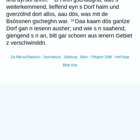
weiterkemmend, lieffend eyn s Dorf haim und
gverzölnd dort allss, aau dös, was mit de
Bsössnen gscheghn war.
Daa kaam dös gantze
34
Dorf gan n Iesenn ausher; und wie s n saahend,
giengend s n an, bitt gar schoen aus ienern Gebiet
z verschwinddn.
De Bibl auf Bairisch · Sturmibund · Salzburg · Bairn · Pfingstn 1998 · Hell Sepp
Bible Hub