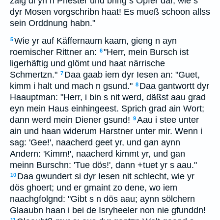
zaig di yn n Priester und bring s Opfer dar, wie s
dyr Mosen vorgschribn haat! Es mueß schoon allss
sein Orddnung habn."
Wie yr auf Käffernaum kaam, gieng n ayn
5
roemischer Rittner an:
"Herr, mein Bursch ist
6
ligerhäftig und glömt und haat närrische
Schmertzn."
Daa gaab iem dyr Iesen an: "Guet,
7
kimm i halt und mach n gsund."
Daa gantwortt dyr
8
Haauptman: "Herr, i bin s nit werd, däßst aau grad
eyn mein Haus einhingeest. Sprich grad ain Wort;
dann werd mein Diener gsund!
Aau i stee unter
9
ain und haan widerum Harstner unter mir. Wenn i
sag: 'Gee!', naacherd geet yr, und gan aynn
Andern: 'Kimm!', naacherd kimmt yr, und gan
meinn Burschn: 'Tue dös!', dann +tuet yr s aau."
Daa gwundert si dyr Iesen nit schlecht, wie yr
10
dös ghoert; und er gmaint zo dene, wo iem
naachgfolgnd: "Gibt s n dös aau; aynn sölchern
Glaaubn haan i bei de Isryheeler non nie gfunddn!