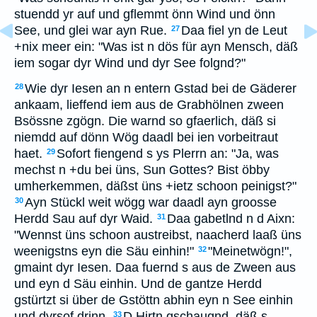
stuendd yr auf und gflemmt önn Wind und önn
See, und glei war ayn Rue.
Daa fiel yn de Leut
27
+nix meer ein: "Was ist n dös für ayn Mensch, däß
iem sogar dyr Wind und dyr See folgnd?"
Wie dyr Iesen an n entern Gstad bei de Gäderer
28
ankaam, lieffend iem aus de Grabhölnen zween
Bsössne zgögn. Die warnd so gfaerlich, däß si
niemdd auf dönn Wög daadl bei ien vorbeitraut
haet.
Sofort fiengend s ys Plerrn an: "Ja, was
29
mechst n +du bei üns, Sun Gottes? Bist öbby
umherkemmen, däßst üns +ietz schoon peinigst?"
Ayn Stückl weit wögg war daadl ayn groosse
30
Herdd Sau auf dyr Waid.
Daa gabetlnd n d Aixn:
31
"Wennst üns schoon austreibst, naacherd laaß üns
weenigstns eyn die Säu einhin!"
"Meinetwögn!",
32
gmaint dyr Iesen. Daa fuernd s aus de Zween aus
und eyn d Säu einhin. Und de gantze Herdd
gstürtzt si über de Gstöttn abhin eyn n See einhin
und dyrsof drinn.
D Hirtn gschaugnd, däß s
33