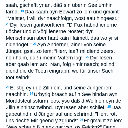
saah, gschafft yr an, däß s n über n See umhin
farnd.
Daa kaam ayn Eewart zo iem und gmaint:
19
"Maister, i will dyr naachfolgn, wost aau hingeest."
Dyr Iesen gantwortt iem: "D Füx habnd ienerne
20
Löcher und d Vögl ienerne Nöster; dyr
Menschnsun aber haat kain Haimetl, daa wo yr si
niderlöget."
Ayn Anderner, ainer von seine
21
Jünger, gsait zo iem: "Herr, laaß mi diend zeerst
non haim, däß i meinn Vatern lög!"
Dyr Iesen
22
aber gaab iem an: "Nän, folg +mir naach; sollnd
diend die de Tootn eingrabn, wo für ünser Sach
toot seind!"
Er stig eyn de Zilln ein, und seine Jünger iem
23
naachhin.
Urbyrig braach auf n See hindan ayn
24
Morddsteuflssturm loos, yso däß d Wellnen eyn de
Zilln einhinschwibnd. Dyr Iesen aber schlief.
Daa
25
gabeutlnd n d Jünger auf und schrirnd: "Herr, rött
üns decht! Mir geend y zgrund!"
Er gmaint zo ien:
26
"Was scheuhtß n enk gar yso, ös Feickn?" Dann