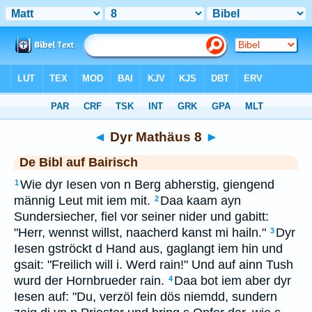
Bibel
>
BAI
> Dyr Mathäus 8
◄
Dyr Mathäus 8
►
De Bibl auf Bairisch
Wie dyr Iesen von n Berg abherstig, giengend
1
männig Leut mit iem mit.
Daa kaam ayn
2
Sundersiecher, fiel vor seiner nider und gabitt:
"Herr, wennst willst, naacherd kanst mi hailn."
Dyr
3
Iesen gströckt d Hand aus, gaglangt iem hin und
gsait: "Freilich will i. Werd rain!" Und auf ainn Tush
wurd der Hornbrueder rain.
Daa bot iem aber dyr
4
Iesen auf: "Du, verzöl fein dös niemdd, sundern