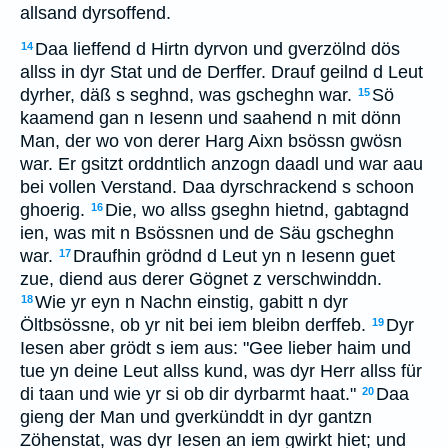
allsand dyrsoffend.
Daa lieffend d Hirtn dyrvon und gverzölnd dös
14
allss in dyr Stat und de Derffer. Drauf geilnd d Leut
dyrher, däß s seghnd, was gscheghn war.
Sö
15
kaamend gan n Iesenn und saahend n mit dönn
Man, der wo von derer Harg Aixn bsössn gwösn
war. Er gsitzt orddntlich anzogn daadl und war aau
bei vollen Verstand. Daa dyrschrackend s schoon
ghoerig.
Die, wo allss gseghn hietnd, gabtagnd
16
ien, was mit n Bsössnen und de Säu gscheghn
war.
Draufhin grödnd d Leut yn n Iesenn guet
17
zue, diend aus derer Gögnet z verschwinddn.
Wie yr eyn n Nachn einstig, gabitt n dyr
18
Öltbsössne, ob yr nit bei iem bleibn derffeb.
Dyr
19
Iesen aber grödt s iem aus: "Gee lieber haim und
tue yn deine Leut allss kund, was dyr Herr allss für
di taan und wie yr si ob dir dyrbarmt haat."
Daa
20
gieng der Man und gverkünddt in dyr gantzn
Zöhenstat, was dyr Iesen an iem gwirkt hiet; und