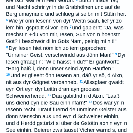
Mensch wär iem Herr wordn.
Durchhinaus Tag
und Nacht schrir yr in de Grabhölnen und auf de
Berg umaynand und schlueg si selbn mit Stäin her.
Wie yr önn Iesenn von dyr Weitn saah, lief yr zo
6
iem hin, gspraitt si vor iem
und gaplerrt: "Ja, was
7
mechst n +du von mir, Iesen, Sun von n hoehstn
Got? I beschwör di in Gots Nam, peinig mi nit!"
Dyr Iesen hiet nömlich zo iem gsprochen:
8
"Unrainer Geist, verschwindd aus dönn Man!"
Dyr
9
Iesen gfraagt n: "Wie haisst n du?" Er gantwortt:
"Harg haiß i, denn ünser seind aynn Hauffen."
Und er gfleeht önn Iesenn an, däß yr sö, d Aixn,
10
nit aus dyr Gögnet verbanneb.
Allssgfaer gwaidt
11
eyn Ort eyn dyr Leittn dran ayn groosse
Schweinerherdd.
Daa gabittnd n d Aixn: "Laaß
12
üns diend eyn die Säu einhinfarn!"
Dös war yn n
13
Iesenn recht. Drauf fuernd de unrainen Geister aus
dönn Menschn aus und eyn d Schweiner einhin,
und d Herdd gstürtzt si über de Gstöttn abhin eyn n
See einhin. Beierer zwaitauset Vicher warnd s, und