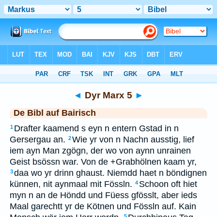
Bibel
>
BAI
> Dyr Marx 5
◄
Dyr Marx 5
►
De Bibl auf Bairisch
Drafter kaamend s eyn n entern Gstad in n
1
Gersergau an.
Wie yr von n Nachn ausstig, lief
2
iem ayn Man zgögn, der wo von aynn unrainen
Geist bsössn war. Von de +Grabhölnen kaam yr,
daa wo yr drinn ghaust. Niemdd haet n böndignen
3
künnen, nit aynmaal mit Fössln.
Schoon oft hiet
4
myn n an de Höndd und Füess gfösslt, aber ieds
Maal garechtt yr de Kötnen und Fössln auf. Kain
5