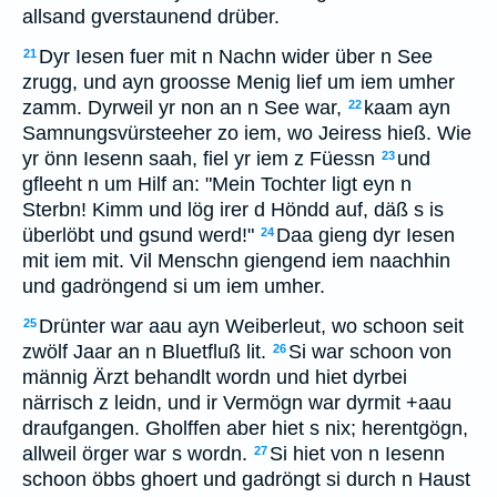
allsand gverstaunend drüber.
Dyr Iesen fuer mit n Nachn wider über n See
21
zrugg, und ayn groosse Menig lief um iem umher
zamm. Dyrweil yr non an n See war,
kaam ayn
22
Samnungsvürsteeher zo iem, wo Jeiress hieß. Wie
yr önn Iesenn saah, fiel yr iem z Füessn
und
23
gfleeht n um Hilf an: "Mein Tochter ligt eyn n
Sterbn! Kimm und lög irer d Höndd auf, däß s is
überlöbt und gsund werd!"
Daa gieng dyr Iesen
24
mit iem mit. Vil Menschn giengend iem naachhin
und gadröngend si um iem umher.
Drünter war aau ayn Weiberleut, wo schoon seit
25
zwölf Jaar an n Bluetfluß lit.
Si war schoon von
26
männig Ärzt behandlt wordn und hiet dyrbei
närrisch z leidn, und ir Vermögn war dyrmit +aau
draufgangen. Gholffen aber hiet s nix; herentgögn,
allweil örger war s wordn.
Si hiet von n Iesenn
27
schoon öbbs ghoert und gadröngt si durch n Haust