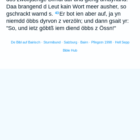
Daa brangend d Leut kain Wort meer ausher, so
gschrackt warnd s.
Er bot ien aber auf, ja yn
43
niemdd öbbs dyrvon z verzöln; und dann gsait yr:
"So, und ietz göbtß iem diend öbbs z Össn!"
De Bibl auf Bairisch · Sturmibund · Salzburg · Bairn · Pfingstn 1998 · Hell Sepp
Bible Hub