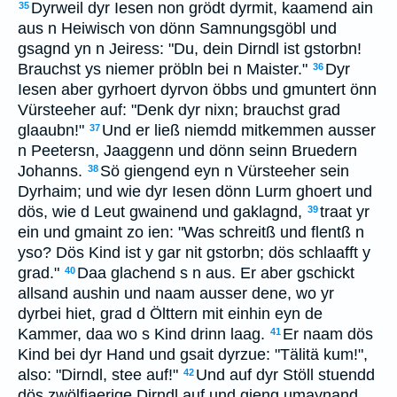
Dyrweil dyr Iesen non grödt dyrmit, kaamend ain
35
aus n Heiwisch von dönn Samnungsgöbl und
gsagnd yn n Jeiress: "Du, dein Dirndl ist gstorbn!
Brauchst ys niemer pröbln bei n Maister."
Dyr
36
Iesen aber gyrhoert dyrvon öbbs und gmuntert önn
Vürsteeher auf: "Denk dyr nixn; brauchst grad
glaaubn!"
Und er ließ niemdd mitkemmen ausser
37
n Peetersn, Jaaggenn und dönn seinn Bruedern
Johanns.
Sö giengend eyn n Vürsteeher sein
38
Dyrhaim; und wie dyr Iesen dönn Lurm ghoert und
dös, wie d Leut gwainend und gaklagnd,
traat yr
39
ein und gmaint zo ien: "Was schreitß und flentß n
yso? Dös Kind ist y gar nit gstorbn; dös schlaafft y
grad."
Daa glachend s n aus. Er aber gschickt
40
allsand aushin und naam ausser dene, wo yr
dyrbei hiet, grad d Ölttern mit einhin eyn de
Kammer, daa wo s Kind drinn laag.
Er naam dös
41
Kind bei dyr Hand und gsait dyrzue: "Tälitä kum!",
also: "Dirndl, stee auf!"
Und auf dyr Stöll stuendd
42
dös zwölfjaerige Dirndl auf und gieng umaynand.