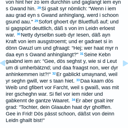
von hint her zo iem durchhin und gaglangt iem eyn
s Gwand hin.
Si gsait syr nömlich: "Wenn i iem
28
aau grad eyn s Gwand anhinglang, werd i schoon
gsund aau."
Sofort ghoert dyr Bluetfluß auf; und
29
si gagspürt deuttlich, däß s von irn Leidn erloest
war.
Netty dyrselbn sueb dyr Iesen, däß ayn
30
Kraft von iem ausgstroemt; und er gadraet si in
dönn Gwuzl um und gfraagt: "Hej; wer haat myr n
daa eyn s Gwand anhinglangt?"
Seine Kebn
31
gaabnd iem an: "Gee, dös seghst y, wie si d Leut
um di umherbätznd; und daa fraagst non, wer dyr
anhinkemmen ist?!"
Er gablickt umaynand, weil
32
yr seghn gwill, wer s taan hiet.
Daa kaam dös
33
Weib und gfibert vor Farcht, weil s gwaiß, was mit
irer gscheghn war. Si fiel vor iem nider und
gabkennt de gantze Waaret.
Er aber gsait irer
34
grad: "Tochter, dein Glaaubn haat dyr gholffen.
Gee in Frid! Dös pässt schoon, däßst von deinn
Leidn ghailt bist!"