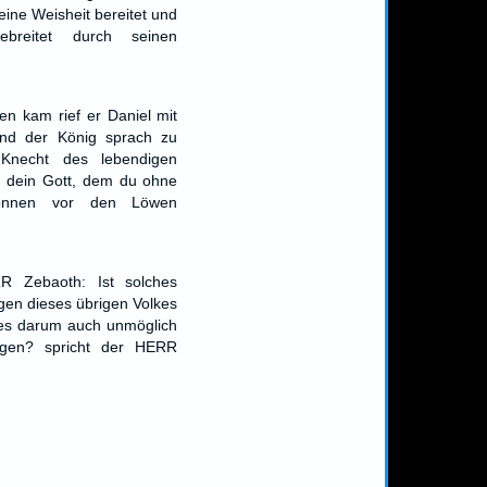
eine Weisheit bereitet und
breitet durch seinen
n kam rief er Daniel mit
Und der König sprach zu
 Knecht des lebendigen
h dein Gott, dem du ohne
können vor den Löwen
R Zebaoth: Ist solches
gen dieses übrigen Volkes
e es darum auch unmöglich
ugen? spricht der HERR