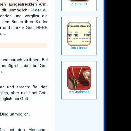
nen ausgestreckten Arm,
 dir unmöglich;
der du
18
senden und vergiltst die
n den Busen ihrer Kinder
r und starker Gott; HERR
me;…
 und sprach zu ihnen: Bei
unmöglich; aber bei Gott
h.
 an und sprach: Bei den
ich, aber nicht bei Gott;
öglich bei Gott.
n Ding unmöglich.
Was bei den Menschen