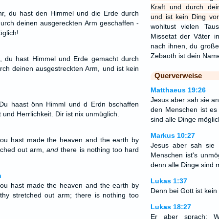
Kraft und durch dei
r, du hast den Himmel und die Erde durch
und ist kein Ding vor
urch deinen ausgereckten Arm geschaffen -
wohltust vielen Tau
öglich!
Missetat der Väter i
nach ihnen, du große
Zebaoth ist dein Na
, du hast Himmel und Erde gemacht durch
rch deinen ausgestreckten Arm, und ist kein
Querverweise
Matthaeus 19:26
Jesus aber sah sie an
 Du haast önn Himml und d Erdn bschaffen
den Menschen ist es 
nd Herrlichkeit. Dir ist nix unmüglich.
sind alle Dinge möglic
Markus 10:27
ou hast made the heaven and the earth by
Jesus aber sah sie
tched out arm,
and
there is nothing too hard
Menschen ist's unmögl
denn alle Dinge sind m
n
Lukas 1:37
ou hast made the heaven and the earth by
Denn bei Gott ist kei
hy stretched out arm; there is nothing too
Lukas 18:27
Er aber sprach: 