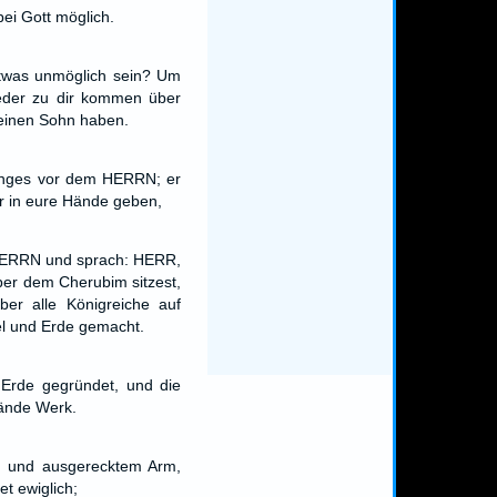
bei Gott möglich.
twas unmöglich sein? Um
wieder zu dir kommen über
a einen Sohn haben.
ringes vor dem HERRN; er
r in eure Hände geben,
HERRN und sprach: HERR,
über dem Cherubim sitzest,
über alle Königreiche auf
l und Erde gemacht.
 Erde gegründet, und die
ände Werk.
d und ausgerecktem Arm,
t ewiglich;