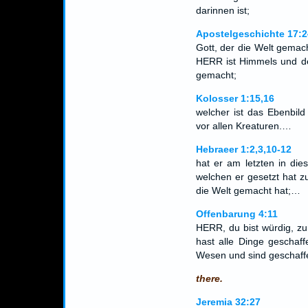
darinnen ist;
Apostelgeschichte 17:2
Gott, der die Welt gemach
HERR ist Himmels und de
gemacht;
Kolosser 1:15,16
welcher ist das Ebenbild
vor allen Kreaturen.…
Hebraeer 1:2,3,10-12
hat er am letzten in di
welchen er gesetzt hat z
die Welt gemacht hat;…
Offenbarung 4:11
HERR, du bist würdig, z
hast alle Dinge geschaf
Wesen und sind geschaff
there.
Jeremia 32:27