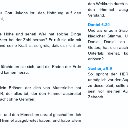
den Weltkreis durch s
den Himmel ausge
r Gott Jakobs ist; des Hoffnung auf den
Verstand.
ht;…
Daniel 6:20
Und als er zum Grabe
ie Höhe und sehet! Wer hat solche Dinge
kläglicher Stimme. 
Heer bei der Zahl heraus? Er ruft sie alle mit
Daniel: Daniel, du
d seine Kraft ist so groß, daß es nicht an
Gottes, hat dich auc
Unterlaß dienst, 
erlösen?
 fürchteten sie sich, und die Enden der Erde
Sacharja 8:6
nd kamen herzu.
So spricht der HER
unmöglich vor den Au
zu dieser Zeit, sollt
in Erlöser, der dich von Mutterleibe hat
sein vor meinen A
RR, der alles tut, der den Himmel ausbreitet
Zebaoth.
macht ohne Gehilfen;
ht und den Menschen darauf geschaffen. Ich
 Himmel ausgebreitet haben, und habe allem