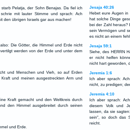
Jesaja 40:26
starb Pelatja, der Sohn Benajas. Da fiel ich
Hebet eure Augen in
schrie mit lauter Stimme und sprach: Ach
hat solche Dinge gesc
t den übrigen Israels gar aus machen!
bei der Zahl heraus? E
sein Vermögen und sei
es nicht an einem feh
also: Die Götter, die Himmel und Erde nicht
Jesaja 59:1
ertilgt werden von der Erde und unter dem
Siehe, des HERRN Han
er nicht helfen kön
nicht hart geworden, d
cht und Menschen und Vieh, so auf Erden
Jeremia 1:6
 Kraft und meinen ausgestreckten Arm und
Ich aber sprach: A
nicht, zu predigen; de
Jeremia 4:10
eine Kraft gemacht und den Weltkreis durch
Ich aber sprach: A
 und den Himmel ausgebreitet durch seinen
diesem Volk und Je
lassen, da sie sagten
sein", so doch das 
reicht.
mmel und Erde.