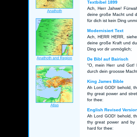
Textbibel 1899
Ach, Herr Jahwe! Fürwah
deine große Macht und d
für dich ist kein Ding unm
Modernisiert Text
Ach, HERR HERR, siehe
deine große Kraft und du
Ding vor dir unmöglich;
De Bibl auf Bairisch
"O, mein Herr und Got!
durch dein groosse Macht u
King James Bible
Ah Lord GOD! behold, th
thy great power and stre
for thee:
English Revised Versio
Ah Lord GOD! behold, th
thy great power and by t
hard for thee: