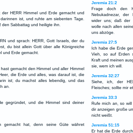
Jeremia 21:2
Frage doch den 
at der HERR Himmel und Erde gemacht und
Nebukadnezar, der K
darinnen ist, und ruhte am siebenten Tage.
wider uns; daß der
en Sabbattag und heiligte ihn.
wolle nach allen sei
uns abzöge.
N und sprach: HERR, Gott Israels, der du
Jeremia 27:5
t, du bist allein Gott über alle Königreiche
Ich habe die Erde g
el und Erde gemacht.
Vieh, so auf Erden 
Kraft und meinen aus
sie, wem ich will.
du hast gemacht den Himmel und aller Himmel
eer, die Erde und alles, was darauf ist, die
Jeremia 32:27
rin ist; du machst alles lebendig, und das
Siehe, ich, der HE
h an.
Fleisches; sollte mir 
Jeremia 33:3
de gegründet, und die Himmel sind deiner
Rufe mich an, so will 
dir anzeigen große un
nicht weißt.
ch gemacht hat, denn seine Güte währet
Jeremia 51:15
Er hat die Erde durc