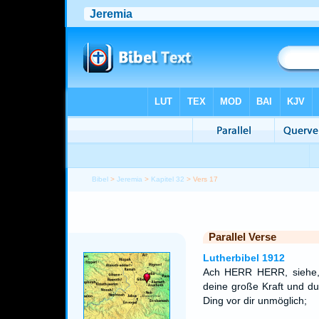
Bibel
>
Jeremia
>
Kapitel 32
> Vers 17
Parallel Verse
Lutherbibel 1912
Ach HERR HERR, siehe,
deine große Kraft und du
Ding vor dir unmöglich;