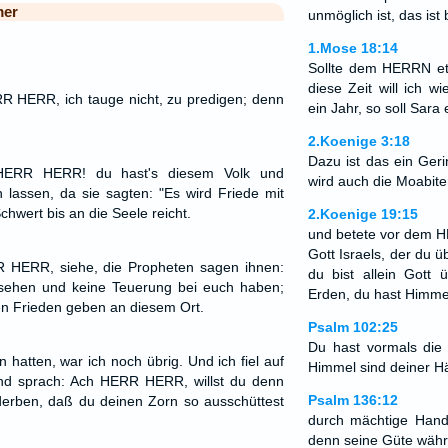
mer
unmöglich ist, das ist 
1.Mose 18:14
Sollte dem HERRN e
diese Zeit will ich 
R HERR, ich tauge nicht, zu predigen; denn
ein Jahr, so soll Sar
2.Koenige 3:18
Dazu ist das ein Ge
 HERR HERR! du hast's diesem Volk und
wird auch die Moabite
 lassen, da sie sagten: "Es wird Friede mit
chwert bis an die Seele reicht.
2.Koenige 19:15
und betete vor dem 
Gott Israels, der du 
 HERR, siehe, die Propheten sagen ihnen:
du bist allein Gott 
 sehen und keine Teuerung bei euch haben;
Erden, du hast Himme
ten Frieden geben an diesem Ort.
Psalm 102:25
Du hast vormals die
hatten, war ich noch übrig. Und ich fiel auf
Himmel sind deiner H
und sprach: Ach HERR HERR, willst du denn
Psalm 136:12
erderben, daß du deinen Zorn so ausschüttest
durch mächtige Han
denn seine Güte währe