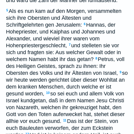
und ward die Zahl der Männer bei fünftausend.
Als es nun kam auf den Morgen, versammelten
5
sich ihre Obersten und Ältesten und
Schriftgelehrten gen Jerusalem:
Hannas, der
6
Hohepriester, und Kaiphas und Johannes und
Alexander, und wieviel ihrer waren vom
Hohenpriestergeschlecht,
und stelleten sie vor
7
sich und fragten sie: Aus welcher Gewalt oder in
welchem Namen habt ihr das getan?
Petrus, voll
8
des Heiligen Geistes, sprach zu ihnen: Ihr
Obersten des Volks und ihr Ältesten von Israel,
so
9
wir heute werden gerichtet über dieser Wohltat an
dem kranken Menschen, durch welche er ist
gesund worden,
so sei euch und allem Volk von
10
Israel kundgetan, daß in dem Namen Jesu Christi
von Nazareth, welchen ihr gekreuziget habt, den
Gott von den Toten auferwecket hat, stehet dieser
allhie vor euch gesund.
Das ist der Stein, von
11
euch Bauleuten verworfen, der zum Eckstein