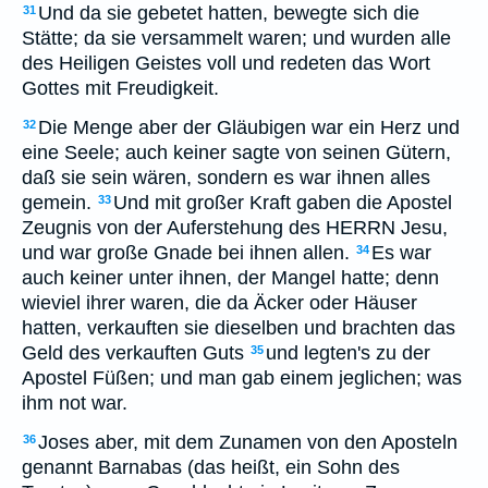
Und da sie gebetet hatten, bewegte sich die
31
Stätte; da sie versammelt waren; und wurden alle
des Heiligen Geistes voll und redeten das Wort
Gottes mit Freudigkeit.
Die Menge aber der Gläubigen war ein Herz und
32
eine Seele; auch keiner sagte von seinen Gütern,
daß sie sein wären, sondern es war ihnen alles
gemein.
Und mit großer Kraft gaben die Apostel
33
Zeugnis von der Auferstehung des HERRN Jesu,
und war große Gnade bei ihnen allen.
Es war
34
auch keiner unter ihnen, der Mangel hatte; denn
wieviel ihrer waren, die da Äcker oder Häuser
hatten, verkauften sie dieselben und brachten das
Geld des verkauften Guts
und legten's zu der
35
Apostel Füßen; und man gab einem jeglichen; was
ihm not war.
Joses aber, mit dem Zunamen von den Aposteln
36
genannt Barnabas (das heißt, ein Sohn des