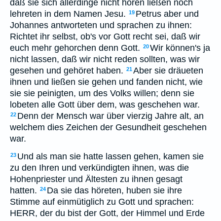
daß sie sich allerdinge nicht hören ließen noch
lehreten in dem Namen Jesu.
Petrus aber und
19
Johannes antworteten und sprachen zu ihnen:
Richtet ihr selbst, ob's vor Gott recht sei, daß wir
euch mehr gehorchen denn Gott.
Wir können's ja
20
nicht lassen, daß wir nicht reden sollten, was wir
gesehen und gehöret haben.
Aber sie dräueten
21
ihnen und ließen sie gehen und fanden nicht, wie
sie sie peinigten, um des Volks willen; denn sie
lobeten alle Gott über dem, was geschehen war.
Denn der Mensch war über vierzig Jahre alt, an
22
welchem dies Zeichen der Gesundheit geschehen
war.
Und als man sie hatte lassen gehen, kamen sie
23
zu den Ihren und verkündigten ihnen, was die
Hohenpriester und Ältesten zu ihnen gesagt
hatten.
Da sie das höreten, huben sie ihre
24
Stimme auf einmütiglich zu Gott und sprachen:
HERR, der du bist der Gott, der Himmel und Erde