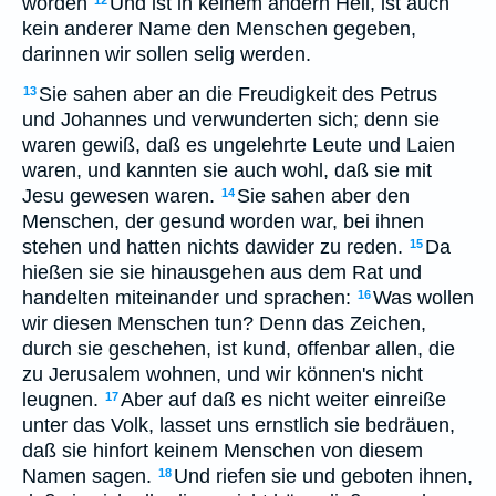
worden
Und ist in keinem andern Heil, ist auch
12
kein anderer Name den Menschen gegeben,
darinnen wir sollen selig werden.
Sie sahen aber an die Freudigkeit des Petrus
13
und Johannes und verwunderten sich; denn sie
waren gewiß, daß es ungelehrte Leute und Laien
waren, und kannten sie auch wohl, daß sie mit
Jesu gewesen waren.
Sie sahen aber den
14
Menschen, der gesund worden war, bei ihnen
stehen und hatten nichts dawider zu reden.
Da
15
hießen sie sie hinausgehen aus dem Rat und
handelten miteinander und sprachen:
Was wollen
16
wir diesen Menschen tun? Denn das Zeichen,
durch sie geschehen, ist kund, offenbar allen, die
zu Jerusalem wohnen, und wir können's nicht
leugnen.
Aber auf daß es nicht weiter einreiße
17
unter das Volk, lasset uns ernstlich sie bedräuen,
daß sie hinfort keinem Menschen von diesem
Namen sagen.
Und riefen sie und geboten ihnen,
18