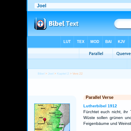
Bibel
>
Joel
>
Kapitel 2
> Vers 22
Parallel Verse
Lutherbibel 1912
Fürchtet euch nicht, ihr
Wüste sollen grünen und
Feigenbäume und Weinstö