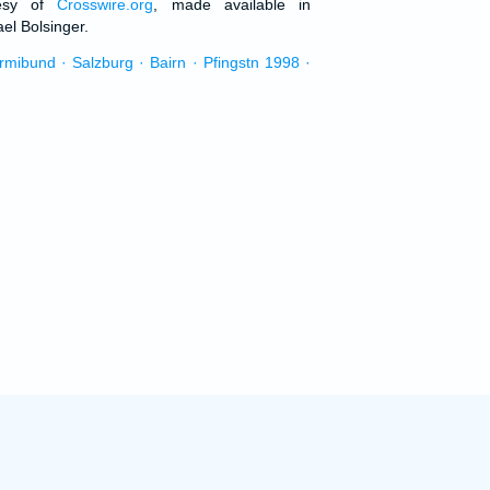
tesy of
Crosswire.org
, made available in
el Bolsinger.
urmibund · Salzburg · Bairn · Pfingstn 1998 ·