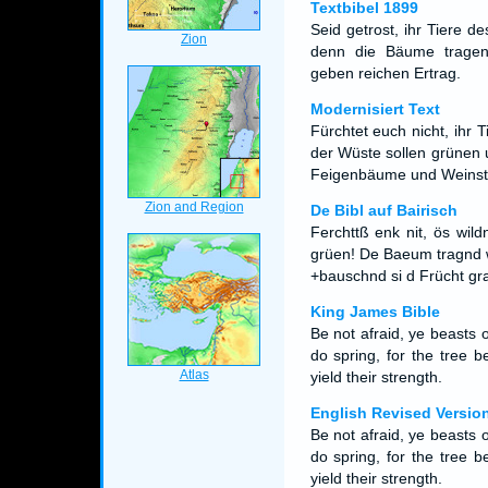
Textbibel 1899
Seid getrost, ihr Tiere d
denn die Bäume tragen
geben reichen Ertrag.
Modernisiert Text
Fürchtet euch nicht, ihr
der Wüste sollen grünen 
Feigenbäume und Weinstö
De Bibl auf Bairisch
Ferchttß enk nit, ös wil
grüen! De Baeum tragnd 
+bauschnd si d Frücht gr
King James Bible
Be not afraid, ye beasts o
do spring, for the tree b
yield their strength.
English Revised Versio
Be not afraid, ye beasts o
do spring, for the tree b
yield their strength.