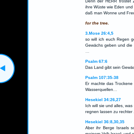
Denn der HERR tröstet Z
ihre Wüste wie Eden und
daß man Wonne und Freud
for the tree.
3.Mose 26:4,5
so will ich euch Regen g
Gewächs geben und die B
…
Psalm 67:6
Das Land gibt sein Gewäc
Psalm 107:35-38
Er machte das Trockene 
Wasserquellen…
Hesekiel 34:26,27
Ich will sie und alles, w
regnen lassen zu rechter
Hesekiel 36:8,30,35
Aber ihr Berge Israels s
meinem Volk Israel; und 