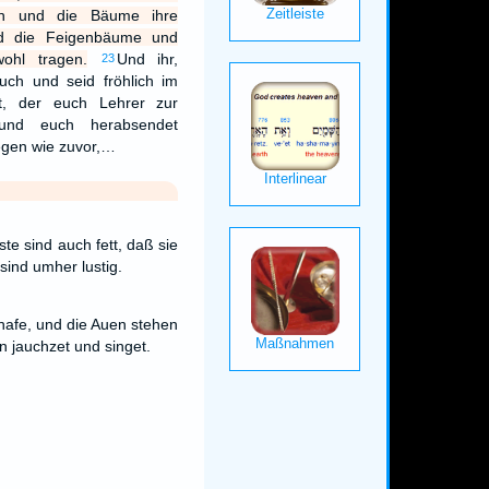
en und die Bäume ihre
nd die Feigenbäume und
ohl tragen.
Und ihr,
23
euch und seid fröhlich im
, der euch Lehrer zur
t und euch herabsendet
egen wie zuvor,…
te sind auch fett, daß sie
 sind umher lustig.
chafe, und die Auen stehen
n jauchzet und singet.