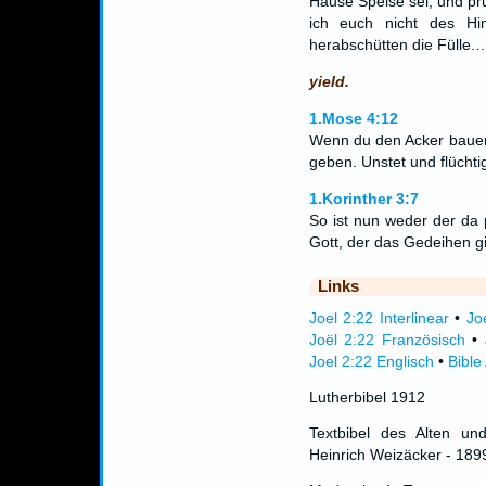
Hause Speise sei, und prü
ich euch nicht des H
herabschütten die Fülle.
yield.
1.Mose 4:12
Wenn du den Acker bauen w
geben. Unstet und flüchtig
1.Korinther 3:7
So ist nun weder der da 
Gott, der das Gedeihen gi
Links
Joel 2:22 Interlinear
•
Jo
Joël 2:22 Französisch
•
Joel 2:22 Englisch
•
Bible
Lutherbibel 1912
Textbibel des Alten un
Heinrich Weizäcker - 189