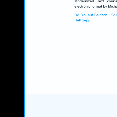
Modernized Text cour
electronic format by Micha
De Bibl auf Bairisch · St
Hell Sepp