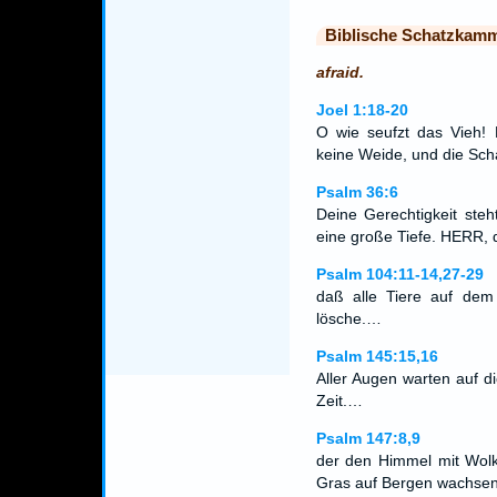
Biblische Schatzkam
afraid.
Joel 1:18-20
O wie seufzt das Vieh! 
keine Weide, und die Sc
Psalm 36:6
Deine Gerechtigkeit ste
eine große Tiefe. HERR, 
Psalm 104:11-14,27-29
daß alle Tiere auf dem
lösche.…
Psalm 145:15,16
Aller Augen warten auf di
Zeit.…
Psalm 147:8,9
der den Himmel mit Wolk
Gras auf Bergen wachsen