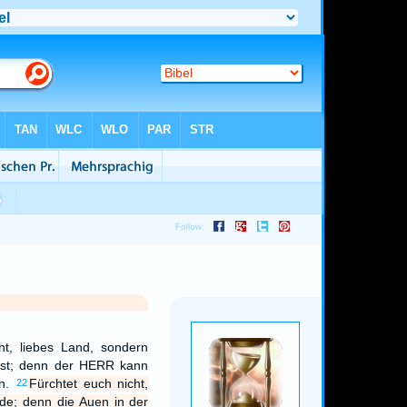
ht, liebes Land, sondern
rost; denn der HERR kann
un.
Fürchtet euch nicht,
22
lde; denn die Auen in der