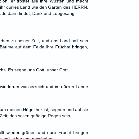
ion, er tröstet alle ihre Wüsten und macht
 ihr dürres Land wie den Garten des HERRN,
e darin findet, Dank und Lobgesang.
eben zu seiner Zeit, und das Land soll sein
äume auf dem Felde ihre Früchte bringen,
hs. Es segne uns Gott, unser Gott.
wiederum wasserreich und im dürren Lande
as um meinen Hügel her ist, segnen und auf sie
 Zeit; das sollen gnädige Regen sein,…
ollt wieder grünen und eure Frucht bringen
es soll in kurzem geschehen.…