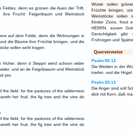
Wüste sollen grün
es Feldes; denn es grünen die Auen der Trift,
Früchte bringen, u
 ihre Frucht: Feigenbaum und Weinstock
Weinstöcke sollen w
Kinder Zions, freut 
HERRN, eurem Gott
Gerechtigkeit gib
 Tiere auf dem Felde; denn die Wohnungen in
Frühregen und Spätr
und die Bäume ihre Früchte bringen, und die
cke sollen wohl tragen.
Querverweise
Psalm 65:12
dn Vicher, denn d Steppn werd schoon wider
Die Weiden in der Wüs
wider, und an de Feignbaeum und Weinstöck
triefen, und die Hügel
ad yso.
Psalm 65:13
Die Anger sind voll S
f the field: for the pastures of the wilderness
dick mit Korn, daß ma
eareth her fruit, the fig tree and the vine do
n
f the field; for the pastures of the wilderness
eareth her fruit, the fig tree and the vine do