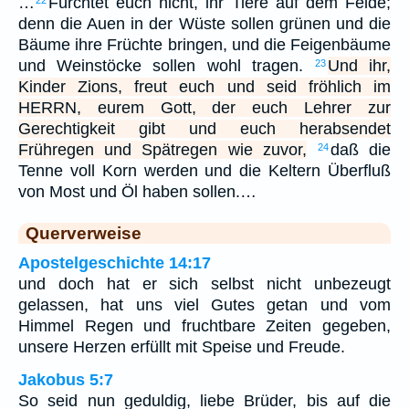
…
Fürchtet euch nicht, ihr Tiere auf dem Felde;
22
denn die Auen in der Wüste sollen grünen und die
Bäume ihre Früchte bringen, und die Feigenbäume
und Weinstöcke sollen wohl tragen.
Und ihr,
23
Kinder Zions, freut euch und seid fröhlich im
HERRN, eurem Gott, der euch Lehrer zur
Gerechtigkeit gibt und euch herabsendet
Frühregen und Spätregen wie zuvor,
daß die
24
Tenne voll Korn werden und die Keltern Überfluß
von Most und Öl haben sollen.…
Querverweise
Apostelgeschichte 14:17
und doch hat er sich selbst nicht unbezeugt
gelassen, hat uns viel Gutes getan und vom
Himmel Regen und fruchtbare Zeiten gegeben,
unsere Herzen erfüllt mit Speise und Freude.
Jakobus 5:7
So seid nun geduldig, liebe Brüder, bis auf die