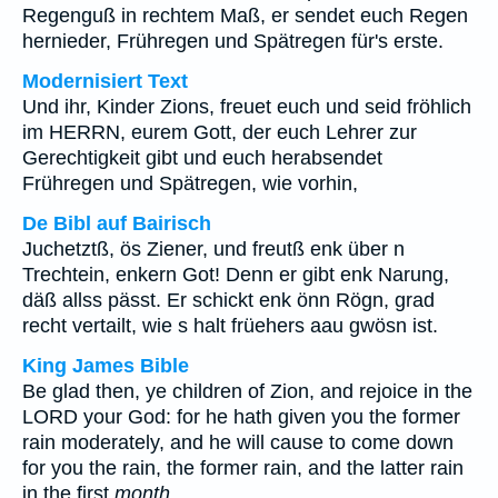
Regenguß in rechtem Maß, er sendet euch Regen
hernieder, Frühregen und Spätregen für's erste.
Modernisiert Text
Und ihr, Kinder Zions, freuet euch und seid fröhlich
im HERRN, eurem Gott, der euch Lehrer zur
Gerechtigkeit gibt und euch herabsendet
Frühregen und Spätregen, wie vorhin,
De Bibl auf Bairisch
Juchetztß, ös Ziener, und freutß enk über n
Trechtein, enkern Got! Denn er gibt enk Narung,
däß allss pässt. Er schickt enk önn Rögn, grad
recht vertailt, wie s halt früehers aau gwösn ist.
King James Bible
Be glad then, ye children of Zion, and rejoice in the
LORD your God: for he hath given you the former
rain moderately, and he will cause to come down
for you the rain, the former rain, and the latter rain
in the first
month
.