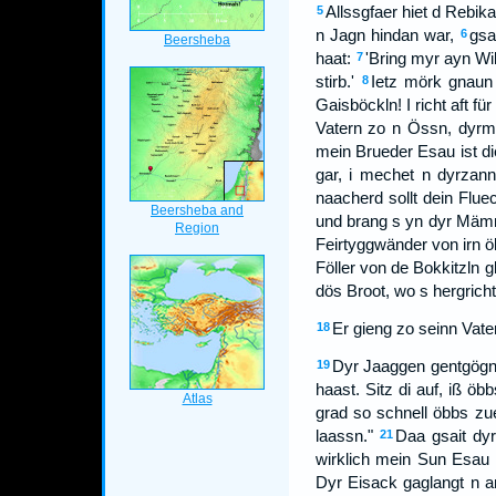
Allssgfaer hiet d Rebi
5
n Jagn hindan war,
gsa
6
haat:
'Bring myr ayn Wi
7
stirb.'
Ietz mörk gnaun 
8
Gaisböckln! I richt aft 
Vatern zo n Össn, dyrmi
mein Brueder Esau ist di
gar, i mechet n dyrzann
naacherd sollt dein Flu
und brang s yn dyr Mämm
Feirtyggwänder von irn ö
Föller von de Bokkitzln 
dös Broot, wo s hergricht
Er gieng zo seinn Vater
18
Dyr Jaaggen gentgögnt 
19
haast. Sitz di auf, iß öb
grad so schnell öbbs zu
laassn."
Daa gsait dy
21
wirklich mein Sun Esau bi
Dyr Eisack gaglangt n a