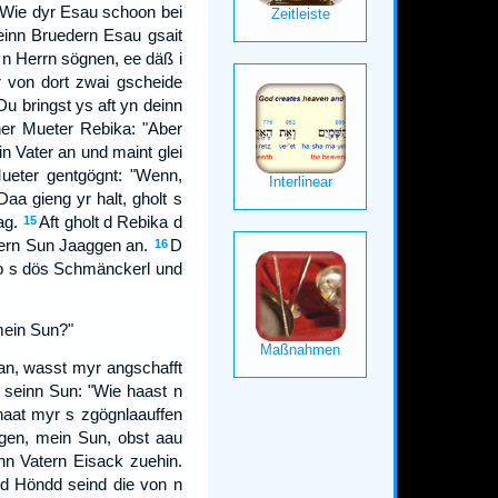
 Wie dyr Esau schoon bei
deinn Bruedern Esau gsait
 n Herrn sögnen, ee däß i
 von dort zwai gscheide
Du bringst ys aft yn deinn
ner Mueter Rebika: "Aber
n Vater an und maint glei
ueter gentgögnt: "Wenn,
Daa gieng yr halt, gholt s
ag.
Aft gholt d Rebika d
15
ngern Sun Jaaggen an.
D
16
 s dös Schmänckerl und
 mein Sun?"
aan, wasst myr angschafft
 seinn Sun: "Wie haast n
haat myr s zgögnlaauffen
gen, mein Sun, obst aau
n Vatern Eisack zuehin.
 d Höndd seind die von n