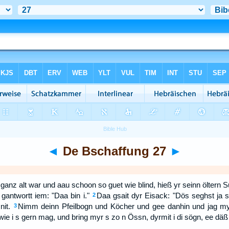
◄
De Bschaffung 27
►
anz alt war und aau schoon so guet wie blind, hieß yr seinn öltern 
gantwortt iem: "Daa bin i."
Daa gsait dyr Eisack: "Dös seghst ja se
2
nit.
Nimm deinn Pfeilbogn und Köcher und gee danhin und jag my
3
 i s gern mag, und bring myr s zo n Össn, dyrmit i di sögn, ee däß i 