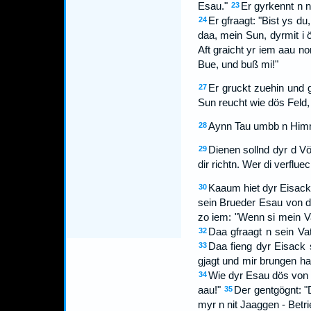
Esau."
Er gyrkennt n n
23
Er gfraagt: "Bist ys du
24
daa, mein Sun, dyrmit i 
Aft graicht yr iem aau n
Bue, und buß mi!"
Er gruckt zuehin und 
27
Sun reucht wie dös Feld,
Aynn Tau umbb n Himml
28
Dienen sollnd dyr d Vö
29
dir richtn. Wer di verflue
Kaaum hiet dyr Eisac
30
sein Brueder Esau von d
zo iem: "Wenn si mein Va
Daa gfraagt n sein Vat
32
Daa fieng dyr Eisack 
33
gjagt und mir brungen ha
Wie dyr Esau dös von s
34
aau!"
Der gentgögnt: "
35
myr n nit Jaaggen - Betr