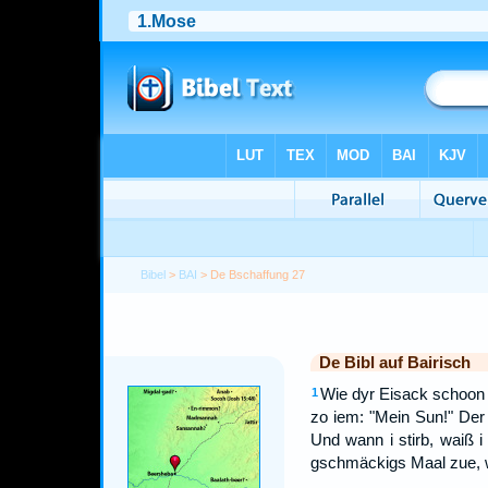
Bibel
>
BAI
> De Bschaffung 27
De Bibl auf Bairisch
Wie dyr Eisack schoon g
1
zo iem: "Mein Sun!" Der 
Und wann i stirb, waiß i 
gschmäckigs Maal zue, wie