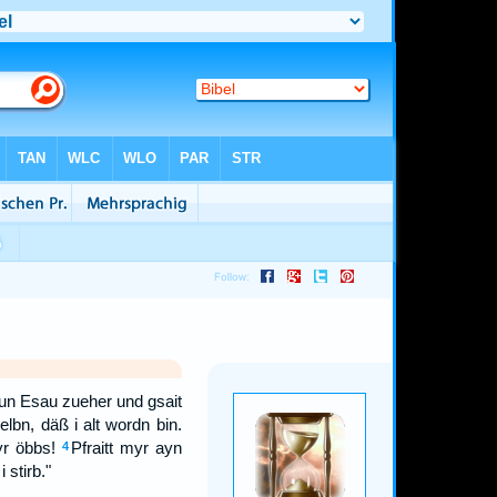
Sun Esau zueher und gsait
lbn, däß i alt wordn bin.
r öbbs!
Pfraitt myr ayn
4
stirb."