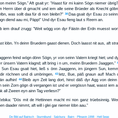
 meinn Sögn." Aft gsait yr: "Haast für mi kainn Sögn niemer übrig?
 n Herrn über di gmacht und iem alle seine Brüeder als Knecht göbn
lbn, was sollt daa für di non bleibn?"
Daa gsait dyr Esau zo seinn
38
ögn diend aau mi, Päpp!" Und dyr Esau fieng laut s Reern an.
b iem drauf zrugg: "Weit wögg von dyr Fäistn der Erdn muesst wo
t löbn. Yn deinn Bruedern gaast dienen. Doch laasst nit aus, aft stra
ggenn feind wögn dönn Sögn, yr von seinn Vatern kriegt hiet; und d
r ünsern Vatern klagnd; aft bring i n um, meinn Bruedern Jaaggen."
er Sun Esau gsait hiet, ließ s önn Jaaggenn, irn jüngern Sun, kem
 dir röchnen und di umbringen.
Ietz, Bue, päß gnaun auf! Mach d
43
än aufhin!
Bleib ayn Zeit lang dort, hinst däß dyr Agg von deinn
44
 sein Zorn gögn di vergangen ist und er vergössn haat, wasst iem an
enk all Zween eyn ainn Tag verliesn?"
Rebika: "Dös mit de Hettinnen macht mi non ganz trüebsinnig. W
n daader nimmt, aft will i glei gar niemer löbn aau."
De Bibl auf Bairisch · Sturmibund · Salzburg · Bairn · Pfingstn 1998 · Hell Sepp