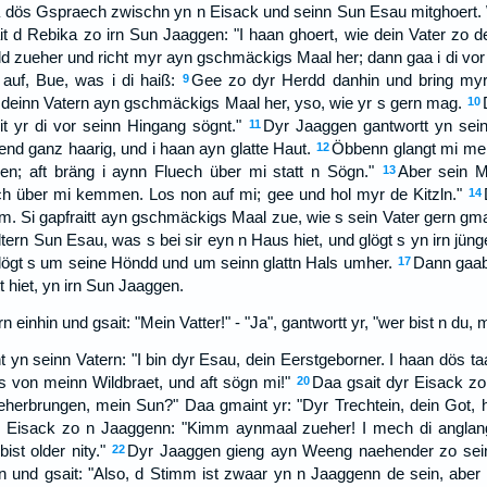
ka dös Gspraech zwischn yn n Eisack und seinn Sun Esau mitghoert.
it d Rebika zo irn Sun Jaaggen: "I haan ghoert, wie dein Vater zo 
ld zueher und richt myr ayn gschmäckigs Maal her; dann gaa i di vor
auf, Bue, was i di haiß:
Gee zo dyr Herdd danhin und bring myr
9
für deinn Vatern ayn gschmäckigs Maal her, yso, wie yr s gern mag.
10
t yr di vor seinn Hingang sögnt."
Dyr Jaaggen gantwortt yn sei
11
end ganz haarig, und i haan ayn glatte Haut.
Öbbenn glangt mi mei
12
en; aft bräng i aynn Fluech über mi statt n Sögn."
Aber sein M
13
ech über mi kemmen. Los non auf mi; gee und hol myr de Kitzln."
14
. Si gapfraitt ayn gschmäckigs Maal zue, wie s sein Vater gern gm
ltern Sun Esau, was s bei sir eyn n Haus hiet, und glögt s yn irn jü
glögt s um seine Höndd und um seinn glattn Hals umher.
Dann gaab
17
t hiet, yn irn Sun Jaaggen.
n einhin und gsait: "Mein Vatter!" - "Ja", gantwortt yr, "wer bist n du,
yn seinn Vatern: "I bin dyr Esau, dein Eerstgeborner. I haan dös t
bs von meinn Wildbraet, und aft sögn mi!"
Daa gsait dyr Eisack zo
20
eherbrungen, mein Sun?" Daa gmaint yr: "Dyr Trechtein, dein Got, 
r Eisack zo n Jaaggenn: "Kimm aynmaal zueher! I mech di anglan
st older nity."
Dyr Jaaggen gieng ayn Weeng naehender zo sein
22
n und gsait: "Also, d Stimm ist zwaar yn n Jaaggenn de sein, aber