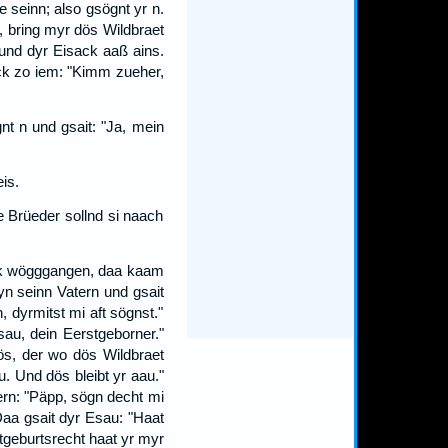
 seinn; also gsögnt yr n.
, bring myr dös Wildbraet
 und dyr Eisack aaß ains.
ack zo iem: "Kimm zueher,
t n und gsait: "Ja, mein
is.
e Brüeder sollnd si naach
ck wögggangen, daa kaam
yn seinn Vatern und gsait
 dyrmitst mi aft sögnst."
sau, dein Eerstgeborner."
ös, der wo dös Wildbraet
. Und dös bleibt yr aau."
ern: "Päpp, sögn decht mi
aa gsait dyr Esau: "Haat
tgeburtsrecht haat yr myr