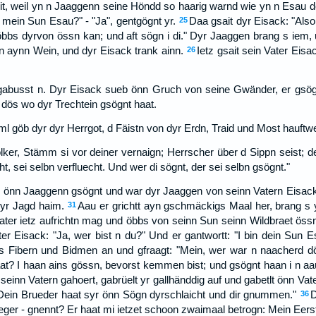
it, weil yn n Jaaggenn seine Höndd so haarig warnd wie yn n Esau de
, mein Sun Esau?" - "Ja", gentgögnt yr.
Daa gsait dyr Eisack: "Also
25
öbbs dyrvon össn kan; und aft sögn i di." Dyr Jaaggen brang s iem,
on aynn Wein, und dyr Eisack trank ainn.
Ietz gsait sein Vater Eis
26
gabusst n. Dyr Eisack sueb önn Gruch von seine Gwänder, er gsögn
 dös wo dyr Trechtein gsögnt haat.
 göb dyr dyr Herrgot, d Fäistn von dyr Erdn, Traid und Most hauftwe
lker, Stämm si vor deiner vernaign; Herrscher über d Sippn seist; d
cht, sei selbn verfluecht. Und wer di sögnt, der sei selbn gsögnt."
k önn Jaaggenn gsögnt und war dyr Jaaggen von seinn Vatern Eisa
yr Jagd haim.
Aau er grichtt ayn gschmäckigs Maal her, brang s 
31
ter ietz aufrichtn mag und öbbs von seinn Sun seinn Wildbraet össn,
er Eisack: "Ja, wer bist n du?" Und er gantwortt: "I bin dein Sun E
s Fibern und Bidmen an und gfraagt: "Mein, wer war n naacherd d
at? I haan ains gössn, bevorst kemmen bist; und gsögnt haan i n aau
einn Vatern gahoert, gabrüelt yr gallhänddig auf und gabetlt önn Vat
Dein Brueder haat syr önn Sögn dyrschlaicht und dir gnummen."
D
36
ieger - gnennt? Er haat mi ietzet schoon zwaimaal betrogn: Mein Eers