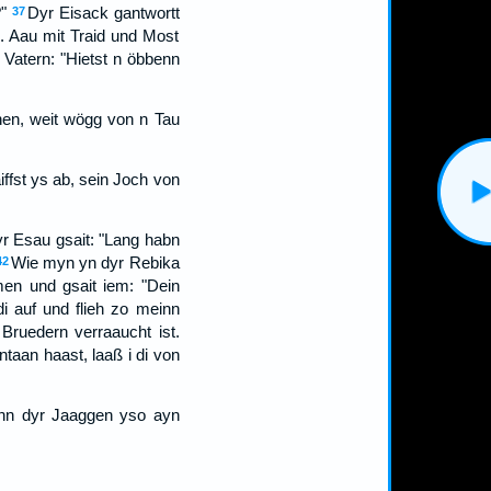
"
Dyr Eisack gantwortt
37
. Aau mit Traid und Most
 Vatern: "Hietst n öbbenn
nen, weit wögg von n Tau
iffst ys ab, sein Joch von
yr Esau gsait: "Lang habn
Wie myn yn dyr Rebika
42
men und gsait iem: "Dein
i auf und flieh zo meinn
 Bruedern verraaucht ist.
taan haast, laaß i di von
enn dyr Jaaggen yso ayn