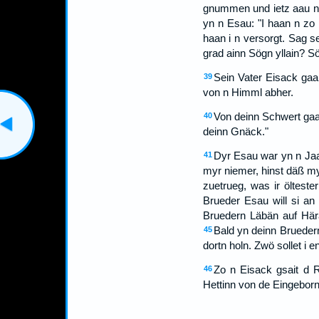
gnummen und ietz aau non
yn n Esau: "I haan n zo
haan i n versorgt. Sag se
grad ainn Sögn yllain? S
Sein Vater Eisack gaa
39
von n Himml abher.
Von deinn Schwert gaas
40
deinn Gnäck."
Dyr Esau war yn n Jaa
41
myr niemer, hinst däß my
zuetrueg, was ir öltest
Brueder Esau will si an
Bruedern Läbän auf Här
Bald yn deinn Bruedern
45
dortn holn. Zwö sollet i 
Zo n Eisack gsait d 
46
Hettinn von de Eingeborne