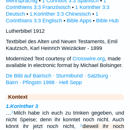
Mehrsprachig
•
1 Corintios 3:3 Spanisch
•
1
Corinthiens 3:3 Französisch
•
1 Korinther 3:3
Deutsch
•
1.Korinther 3:3 Chinesisch
•
1
Corinthians 3:3 Englisch
•
Bible Apps
•
Bible Hub
Lutherbibel 1912
Textbibel des Alten und Neuen Testaments, Emil
Kautzsch, Karl Heinrich Weizäcker - 1899
Modernized Text courtesy of
Crosswire.org
, made
available in electronic format by Michael Bolsinger.
De Bibl auf Bairisch · Sturmibund · Salzburg ·
Bairn · Pfingstn 1998 · Hell Sepp
Kontext
1.Korinther 3
…
Milch habe ich euch zu trinken gegeben, und
2
nicht Speise; denn ihr konntet noch nicht. Auch
könnt ihr jetzt noch nicht,
dieweil ihr noch
3