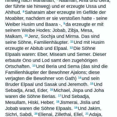
hinweg nach Manahath;
Naaman, Ahia und Gera,
der führte sie hinweg) und er erzeugte Ussa und
Ahihud.
Saharaim aber erzeugte im Gefilde der
8
Moabiter, nachdem er sie verstoßen hatte - seine
Weiber Husim und Baara -,
da erzeugte er mit
9
seinem Weibe Hodes: Jobab, Zibja, Mesa,
Malkam,
Jenz, Sochja und Mirma. Das sind
10
seine Söhne, Familienhäupter.
Und mit Husim
11
erzeugte er Abitub und Elpaal.
Die Söhne
12
Elpaals waren: Eber, Miseam und Semer. Dieser
erbaute Ono und Lod samt den zugehörigen
Ortschaften.
Und Beria und Sema (das sind die
13
Familienhäupter der Bewohner Ajalons; diese
verjagten die Bewohner von Gath)
und sein
14
Bruder Elpaal und Sasak und Jeremoth.
Und
15
Sebadja, Arad, Eder,
Michael, Jispa und Joha
16
waren die Söhne Berias.
Und Sebadja,
17
Mesullam, Hiski, Heber,
Jismerai, Jislia und
18
Jobab waren die Söhne Elpaals.
Und Jakim,
19
Sichri, Sabdi,
Elienai, Zillethai, Eliel,
Adaja,
20
21