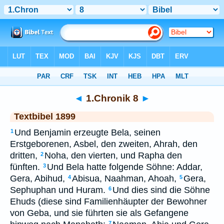
Bibel
>
TEX
> 1.Chronik 8
◄
1.Chronik 8
►
Textbibel 1899
Und Benjamin erzeugte Bela, seinen
1
Erstgeborenen, Asbel, den zweiten, Ahrah, den
dritten,
Noha, den vierten, und Rapha den
2
fünften.
Und Bela hatte folgende Söhne: Addar,
3
Gera, Abihud,
Abisua, Naahman, Ahoah,
Gera,
4
5
Sephuphan und Huram.
Und dies sind die Söhne
6
Ehuds (diese sind Familienhäupter der Bewohner
von Geba, und sie führten sie als Gefangene
7