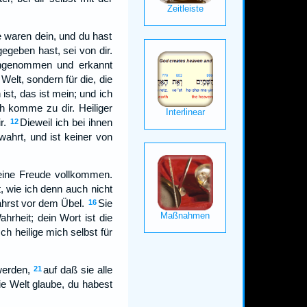
 waren dein, und du hast
egeben hast, sei von dir.
angenommen und erkannt
e Welt, sondern für die, die
ist, das ist mein; und ich
ch komme zu dir. Heiliger
r.
Dieweil ich bei ihnen
12
wahrt, und ist keiner von
meine Freude vollkommen.
, wie ich denn auch nicht
ahrst vor dem Übel.
Sie
16
ahrheit; dein Wort ist die
Ich heilige mich selbst für
werden,
auf daß sie alle
21
die Welt glaube, du habest