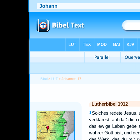
Bibel
>
LUT
> Johannes 17
Lutherbibel 1912
Solches redete Jesus, 
1
verklärest, auf daß dich 
das ewige Leben gebe a
wahrer Gott bist, und d
das Werk, das du mir ge