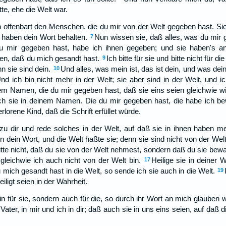
atte, ehe die Welt war.
offenbart den Menschen, die du mir von der Welt gegeben hast. Sie
 haben dein Wort behalten.
Nun wissen sie, daß alles, was du mir g
7
du mir gegeben hast, habe ich ihnen gegeben; und sie haben's 
ben, daß du mich gesandt hast.
Ich bitte für sie und bitte nicht für di
9
n sie sind dein.
Und alles, was mein ist, das ist dein, und was dein 
10
nd ich bin nicht mehr in der Welt; sie aber sind in der Welt, und i
inem Namen, die du mir gegeben hast, daß sie eins seien gleichwie wi
 ich sie in deinem Namen. Die du mir gegeben hast, die habe ich be
rlorene Kind, daß die Schrift erfüllet würde.
u dir und rede solches in der Welt, auf daß sie in ihnen haben 
 dein Wort, und die Welt haßte sie; denn sie sind nicht von der Welt
itte nicht, daß du sie von der Welt nehmest, sondern daß du sie bew
 gleichwie ich auch nicht von der Welt bin.
Heilige sie in deiner W
17
 mich gesandt hast in die Welt, so sende ich sie auch in die Welt.
19
iligt seien in der Wahrheit.
lein für sie, sondern auch für die, so durch ihr Wort an mich glauben 
 Vater, in mir und ich in dir; daß auch sie in uns eins seien, auf daß 