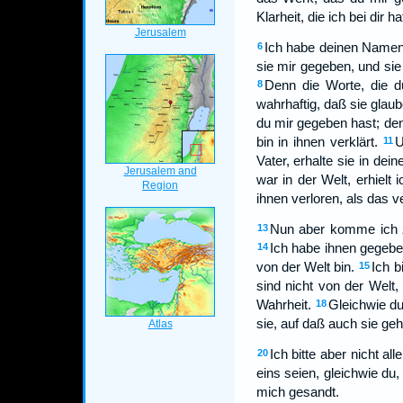
Klarheit, die ich bei dir h
Ich habe deinen Namen 
6
sie mir gegeben, und sie
Denn die Worte, die 
8
wahrhaftig, daß sie glau
du mir gegeben hast; den
bin in ihnen verklärt.
U
11
Vater, erhalte sie in de
war in der Welt, erhielt
ihnen verloren, als das ve
Nun aber komme ich z
13
Ich habe ihnen gegeben
14
von der Welt bin.
Ich b
15
sind nicht von der Welt,
Wahrheit.
Gleichwie du
18
sie, auf daß auch sie gehe
Ich bitte aber nicht al
20
eins seien, gleichwie du,
mich gesandt.