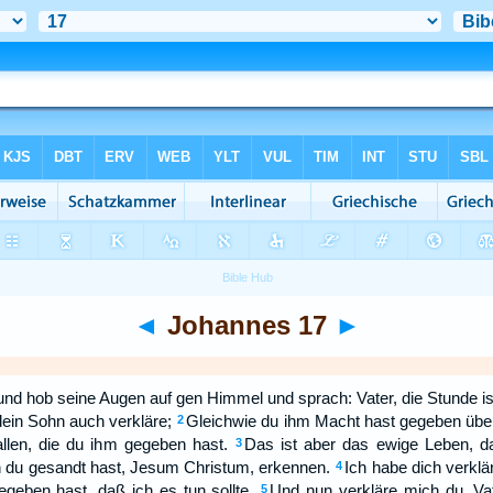
◄
Johannes 17
►
und hob seine Augen auf gen Himmel und sprach: Vater, die Stunde i
dein Sohn auch verkläre;
Gleichwie du ihm Macht hast gegeben über 
2
llen, die du ihm gegeben hast.
Das ist aber das ewige Leben, daß
3
en du gesandt hast, Jesum Christum, erkennen.
Ich habe dich verklä
4
geben hast, daß ich es tun sollte.
Und nun verkläre mich du, Vate
5