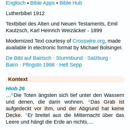
Englisch
•
Bible Apps
•
Bible Hub
Lutherbibel 1912
Textbibel des Alten und Neuen Testaments, Emil
Kautzsch, Karl Heinrich Weizäcker - 1899
Modernized Text courtesy of
Crosswire.org
, made
available in electronic format by Michael Bolsinger.
De Bibl auf Bairisch · Sturmibund · Salzburg ·
Bairn · Pfingstn 1998 · Hell Sepp
Kontext
Hiob 26
…
Die Toten ängsten sich tief unter den Wassern
5
und denen, die darin wohnen.
Das Grab ist
6
aufgedeckt vor ihm, und der Abgrund hat keine
Decke.
Er breitet aus die Mitternacht über das
7
Leere und hängt die Erde an nichts.…