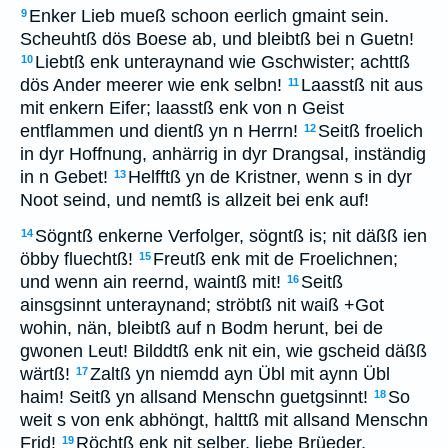
Enker Lieb mueß schoon eerlich gmaint sein.
9
Scheuhtß dös Boese ab, und bleibtß bei n Guetn!
Liebtß enk unteraynand wie Gschwister; achttß
10
dös Ander meerer wie enk selbn!
Laasstß nit aus
11
mit enkern Eifer; laasstß enk von n Geist
entflammen und dientß yn n Herrn!
Seitß froelich
12
in dyr Hoffnung, anhärrig in dyr Drangsal, inständig
in n Gebet!
Helfftß yn de Kristner, wenn s in dyr
13
Noot seind, und nemtß is allzeit bei enk auf!
Sögntß enkerne Verfolger, sögntß is; nit däßß ien
14
öbby fluechtß!
Freutß enk mit de Froelichnen;
15
und wenn ain reernd, waintß mit!
Seitß
16
ainsgsinnt unteraynand; ströbtß nit waiß +Got
wohin, nän, bleibtß auf n Bodm herunt, bei de
gwonen Leut! Bilddtß enk nit ein, wie gscheid däßß
wärtß!
Zaltß yn niemdd ayn Übl mit aynn Übl
17
haim! Seitß yn allsand Menschn guetgsinnt!
So
18
weit s von enk abhöngt, halttß mit allsand Menschn
Frid!
Röchtß enk nit selber, liebe Brüeder,
19