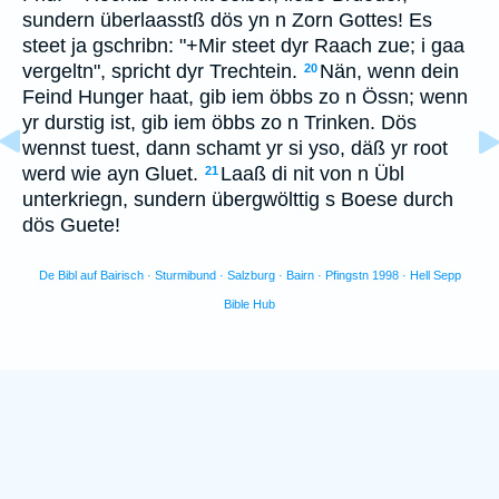
sundern überlaasstß dös yn n Zorn Gottes! Es
steet ja gschribn: "+Mir steet dyr Raach zue; i gaa
vergeltn", spricht dyr Trechtein.
Nän, wenn dein
20
Feind Hunger haat, gib iem öbbs zo n Össn; wenn
yr durstig ist, gib iem öbbs zo n Trinken. Dös
wennst tuest, dann schamt yr si yso, däß yr root
werd wie ayn Gluet.
Laaß di nit von n Übl
21
unterkriegn, sundern übergwölttig s Boese durch
dös Guete!
De Bibl auf Bairisch · Sturmibund · Salzburg · Bairn · Pfingstn 1998 · Hell Sepp
Bible Hub