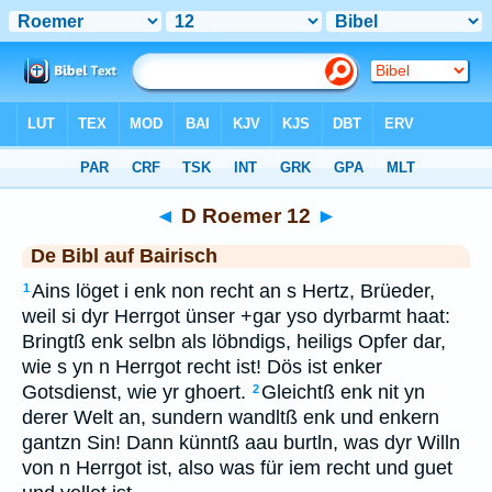
Bibel
>
BAI
> D Roemer 12
◄
D Roemer 12
►
De Bibl auf Bairisch
Ains löget i enk non recht an s Hertz, Brüeder,
1
weil si dyr Herrgot ünser +gar yso dyrbarmt haat:
Bringtß enk selbn als löbndigs, heiligs Opfer dar,
wie s yn n Herrgot recht ist! Dös ist enker
Gotsdienst, wie yr ghoert.
Gleichtß enk nit yn
2
derer Welt an, sundern wandltß enk und enkern
gantzn Sin! Dann künntß aau burtln, was dyr Willn
von n Herrgot ist, also was für iem recht und guet