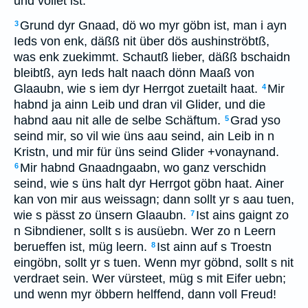
und vollet ist.
Grund dyr Gnaad, dö wo myr göbn ist, man i ayn
3
Ieds von enk, däßß nit über dös aushinströbtß,
was enk zuekimmt. Schautß lieber, däßß bschaidn
bleibtß, ayn Ieds halt naach dönn Maaß von
Glaaubn, wie s iem dyr Herrgot zuetailt haat.
Mir
4
habnd ja ainn Leib und dran vil Glider, und die
habnd aau nit alle de selbe Schäftum.
Grad yso
5
seind mir, so vil wie üns aau seind, ain Leib in n
Kristn, und mir für üns seind Glider +vonaynand.
Mir habnd Gnaadngaabn, wo ganz verschidn
6
seind, wie s üns halt dyr Herrgot göbn haat. Ainer
kan von mir aus weissagn; dann sollt yr s aau tuen,
wie s pässt zo ünsern Glaaubn.
Ist ains gaignt zo
7
n Sibndiener, sollt s is ausüebn. Wer zo n Leern
berueffen ist, müg leern.
Ist ainn auf s Troestn
8
eingöbn, sollt yr s tuen. Wenn myr göbnd, sollt s nit
verdraet sein. Wer vürsteet, müg s mit Eifer uebn;
und wenn myr öbbern helffend, dann voll Freud!