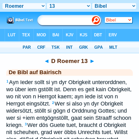
Bibel
>
BAI
> D Roemer 13
◄
D Roemer 13
►
De Bibl auf Bairisch
Ayn Ieder sollt si yn dyr Obrigkeit unterorddnen,
1
wo über iem gstöllt ist. Denn es geit kain Obrigkeit,
wo nit von n Herrgot kaem; ayn iede ist von n
Herrgot eingsötzt.
Wer si also yn dyr Obrigkeit
2
widersötzt, stöllt si gögn d Orddnung Gottes; und
wer si +iem entgögnstöllt, gaat sein Straaff schoon
kriegn.
Wer dös Guete tuet, braucht d Obrigkeit
3
nit scheuhen, grad wer öbbs Unrechts tuet. Willst