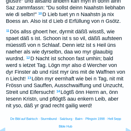
glustn!" und allsand andern kan myn in dönn ainn
Saz zammfassn: "Du sollst deinn Naahstn liebhabn
wie di selbn!"
D Lieb tuet yn n Naahstn ja nix
10
Boess an. Also ist d Lieb d Erfüllung von n Gsötz.
Dös allss ghoert her, dyrmit däßß wisstß, wie
11
spaet däß s ist. Schoon ist s so vil, däßß aufsteen
müesstß von n Schlaaf. Denn ietz ist s Heil üns
naeher als wie dyrselbn, daa wo myr glaaubig
wurdnd.
D Nacht ist schoon fast umhin; bald
12
werd s ietzet Tag. Lögn myr also d Wercher von
dyr Finster ab und rüst myr üns mit de Waffnen von
n Liecht!
Löbn myr eernhaft wie bei n Tag, nit mit
13
Frössn und Sauffen, Ausschwaiffung und Unzucht,
Streit und Eifersucht!
Lögtß önn Herrn an, önn
14
Iesenn Kristn, und pflögtß aau enkern Leib, aber
nit yso, däß yr grad recht gailig werd!
De Bibl auf Bairisch · Sturmibund · Salzburg · Bairn · Pfingstn 1998 · Hell Sepp
Bible Hub