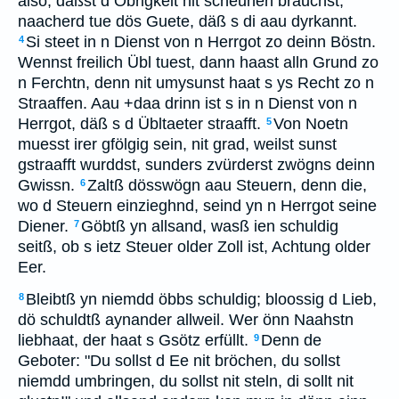
also, däßst d Obrigkeit nit scheuhen brauchst,
naacherd tue dös Guete, däß s di aau dyrkannt.
Si steet in n Dienst von n Herrgot zo deinn Böstn.
4
Wennst freilich Übl tuest, dann haast alln Grund zo
n Ferchtn, denn nit umysunst haat s ys Recht zo n
Straaffen. Aau +daa drinn ist s in n Dienst von n
Herrgot, däß s d Übltaeter straafft.
Von Noetn
5
muesst irer gfölgig sein, nit grad, weilst sunst
gstraafft wurddst, sunders zvürderst zwögns deinn
Gwissn.
Zaltß dösswögn aau Steuern, denn die,
6
wo d Steuern einzieghnd, seind yn n Herrgot seine
Diener.
Göbtß yn allsand, wasß ien schuldig
7
seitß, ob s ietz Steuer older Zoll ist, Achtung older
Eer.
Bleibtß yn niemdd öbbs schuldig; bloossig d Lieb,
8
dö schuldtß aynander allweil. Wer önn Naahstn
liebhaat, der haat s Gsötz erfüllt.
Denn de
9
Geboter: "Du sollst d Ee nit bröchen, du sollst
niemdd umbringen, du sollst nit steln, di sollt nit