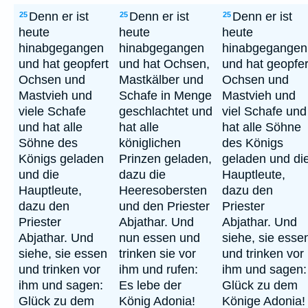
Denn er ist
Denn er ist
Denn er ist
25
25
25
heute
heute
heute
hinabgegangen
hinabgegangen
hinabgegangen
und hat geopfert
und hat Ochsen,
und hat geopfer
Ochsen und
Mastkälber und
Ochsen und
Mastvieh und
Schafe in Menge
Mastvieh und
viele Schafe
geschlachtet und
viel Schafe und
und hat alle
hat alle
hat alle Söhne
Söhne des
königlichen
des Königs
Königs geladen
Prinzen geladen,
geladen und di
und die
dazu die
Hauptleute,
Hauptleute,
Heeresobersten
dazu den
dazu den
und den Priester
Priester
Priester
Abjathar. Und
Abjathar. Und
Abjathar. Und
nun essen und
siehe, sie esse
siehe, sie essen
trinken sie vor
und trinken vor
und trinken vor
ihm und rufen:
ihm und sagen:
ihm und sagen:
Es lebe der
Glück zu dem
Glück zu dem
König Adonia!
Könige Adonia!