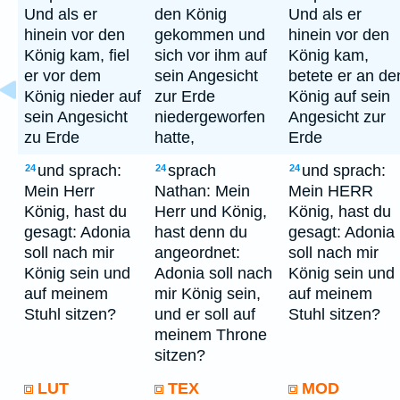
Und als er
den König
Und als er
hinein vor den
gekommen und
hinein vor den
König kam, fiel
sich vor ihm auf
König kam,
er vor dem
sein Angesicht
betete er an de
König nieder auf
zur Erde
König auf sein
sein Angesicht
niedergeworfen
Angesicht zur
zu Erde
hatte,
Erde
und sprach:
sprach
und sprach:
24
24
24
Mein Herr
Nathan: Mein
Mein HERR
König, hast du
Herr und König,
König, hast du
gesagt: Adonia
hast denn du
gesagt: Adonia
soll nach mir
angeordnet:
soll nach mir
König sein und
Adonia soll nach
König sein und
auf meinem
mir König sein,
auf meinem
Stuhl sitzen?
und er soll auf
Stuhl sitzen?
meinem Throne
sitzen?
LUT
TEX
MOD