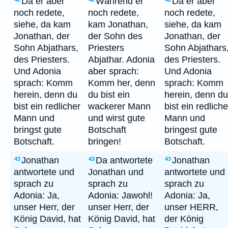
Da er aber
Während er
Da er aber
noch redete,
noch redete,
noch redete,
siehe, da kam
kam Jonathan,
siehe, da kam
Jonathan, der
der Sohn des
Jonathan, der
Sohn Abjathars,
Priesters
Sohn Abjathars
des Priesters.
Abjathar. Adonia
des Priesters.
Und Adonia
aber sprach:
Und Adonia
sprach: Komm
Komm her, denn
sprach: Komm
herein, denn du
du bist ein
herein, denn du
bist ein redlicher
wackerer Mann
bist ein redliche
Mann und
und wirst gute
Mann und
bringst gute
Botschaft
bringest gute
Botschaft.
bringen!
Botschaft.
Jonathan
Da antwortete
Jonathan
43
43
43
antwortete und
Jonathan und
antwortete und
sprach zu
sprach zu
sprach zu
Adonia: Ja,
Adonia: Jawohl!
Adonia: Ja,
unser Herr, der
unser Herr, der
unser HERR,
König David, hat
König David, hat
der König