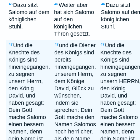
Dazu sitzt
Weiter aber
Dazu sitzt
46
46
46
Salomo auf dem
hat sich Salomo
Salomo auf de
königlichen
auf den
königlichen
Stuhl.
königlichen
Stuhl.
Thron gesetzt,
Und die
und die Diener
Und die
47
47
47
Knechte des
des Königs sind
Knechte des
Königs sind
bereits
Königs sind
hineingegangen,
hineingegangen,
hineingegangen
zu segnen
unserem Herrn,
zu segnen
unsern Herrn,
dem Könige
unsern HERRN
den König
David, Glück zu
den König
David, und
wünschen,
David, und
haben gesagt:
indem sie
haben gesagt:
Dein Gott
sprechen: Dein
Dein Gott
mache Salomo
Gott mache den
mache Salomo
einen bessern
Namen Salomos
einen bessern
Namen, denn
noch herrlicher,
Namen, denn
dein Name ist,
als dein Name
dein Name ist,