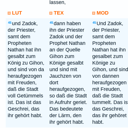
lassen,
LUT
TEX
MOD
und Zadok,
dann haben
Und Zadok,
45
45
45
der Priester,
ihn der Priester
der Priester,
samt dem
Zadok und der
samt dem
Propheten
Prophet Nathan
Propheten
Nathan hat ihn
an der Quelle
Nathan hat ihn
gesalbt zum
Gihon zum
gesalbet zum
König zu Gihon,
Könige gesalbt
Könige zu
und sind von da
und sind mit
Gihon, und sin
heraufgezogen
Jauchzen von
von dannen
mit Freuden,
dort
heraufgezogen
daß die Stadt
heraufgezogen,
mit Freuden,
voll Getümmels
so daß die Stadt
daß die Stadt
ist. Das ist das
in Aufruhr geriet.
tummelt. Das is
Geschrei, das
Das bedeutete
das Geschrei,
ihr gehört habt.
der Lärm, den
das ihr gehöret
ihr gehört habt.
habt.