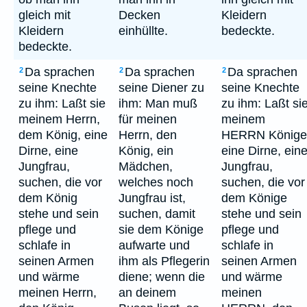
gleich mit
Decken
Kleidern
Kleidern
einhüllte.
bedeckte.
bedeckte.
Da sprachen
Da sprachen
Da sprachen
2
2
2
seine Knechte
seine Diener zu
seine Knechte
zu ihm: Laßt sie
ihm: Man muß
zu ihm: Laßt si
meinem Herrn,
für meinen
meinem
dem König, eine
Herrn, den
HERRN Könige
Dirne, eine
König, ein
eine Dirne, ein
Jungfrau,
Mädchen,
Jungfrau,
suchen, die vor
welches noch
suchen, die vor
dem König
Jungfrau ist,
dem Könige
stehe und sein
suchen, damit
stehe und sein
pflege und
sie dem Könige
pflege und
schlafe in
aufwarte und
schlafe in
seinen Armen
ihm als Pflegerin
seinen Armen
und wärme
diene; wenn die
und wärme
meinen Herrn,
an deinem
meinen