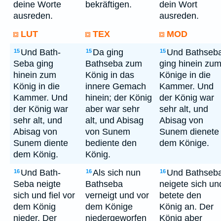
deine Worte
bekräftigen.
dein Wort
ausreden.
ausreden.
LUT
TEX
MOD
Und Bath-
Da ging
Und Bathseb
15
15
15
Seba ging
Bathseba zum
ging hinein zu
hinein zum
König in das
Könige in die
König in die
innere Gemach
Kammer. Und
Kammer. Und
hinein; der König
der König war
der König war
aber war sehr
sehr alt, und
sehr alt, und
alt, und Abisag
Abisag von
Abisag von
von Sunem
Sunem dienete
Sunem diente
bediente den
dem Könige.
dem König.
König.
Und Bath-
Als sich nun
Und Bathseb
16
16
16
Seba neigte
Bathseba
neigete sich un
sich und fiel vor
verneigt und vor
betete den
dem König
dem Könige
König an. Der
nieder. Der
niedergeworfen
König aber