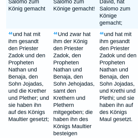
Salomo zum
Salomo zum
David, hat
König gemacht
Könige gemacht!
Salomo zum
Könige
gemacht;
und hat mit
Und zwar hat
und hat mit
44
44
44
ihm gesandt
ihm der König
ihm gesandt
den Priester
den Priester
den Priester
Zadok und den
Zadok, den
Zadok und den
Propheten
Propheten
Propheten
Nathan und
Nathan und
Nathan und
Benaja, den
Benaja, den
Benaja, den
Sohn Jojadas,
Sohn Jehojadas,
Sohn Jojadas,
und die Krether
samt den
und Krethi und
und Plether; und
Krethern und
Plethi; und sie
sie haben ihn
Plethern
haben ihn auf
auf des Königs
mitgegeben; die
des Königs
Maultier gesetzt;
haben ihn des
Maul gesetzt.
Königs Maultier
besteigen