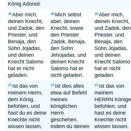
König Adonia!
Aber mich,
Mich selbst
Aber mich,
26
26
26
deinen Knecht,
aber, deinen
deinen Knecht,
und Zadok, den
Knecht, sowie
und Zadok, den
Priester, und
den Priester
Priester, und
Benaja, den
Zadok, Benaja,
Benaja, den
Sohn Jojadas,
den Sohn
Sohn Jojadas,
und deinen
Jehojadas, und
und deinen
Knecht Salomo
deinen Knecht
Knecht Salomo
hat er nicht
Salomo hat er
hat er nicht
geladen.
nicht geladen.
geladen.
Ist das von
Ist dies alles
Ist das von
27
27
27
meinem Herrn,
etwa auf Befehl
meinem
dem König,
meines
HERRN Könige
befohlen, und
königlichen
befohlen, und
hast du es deine
Herrn
hast es deine
Knechte nicht
geschehen,
Knechte nicht
wissen lassen,
indem du deinen
wissen lassen,