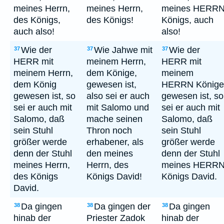
meines Herrn,
meines Herrn,
meines HERR
des Königs,
des Königs!
Königs, auch
auch also!
also!
Wie der
Wie Jahwe mit
Wie der
37
37
37
HERR mit
meinem Herrn,
HERR mit
meinem Herrn,
dem Könige,
meinem
dem König
gewesen ist,
HERRN Könige
gewesen ist, so
also sei er auch
gewesen ist, so
sei er auch mit
mit Salomo und
sei er auch mit
Salomo, daß
mache seinen
Salomo, daß
sein Stuhl
Thron noch
sein Stuhl
größer werde
erhabener, als
größer werde
denn der Stuhl
den meines
denn der Stuhl
meines Herrn,
Herrn, des
meines HERR
des Königs
Königs David!
Königs David.
David.
Da gingen
Da gingen der
Da gingen
38
38
38
hinab der
Priester Zadok
hinab der