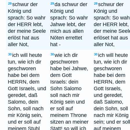
schwur der
da schwur der
schwur der
29
29
29
König und
König und
König und
sprach: So wahr
sprach: So wahr
sprach: So wah
der HERR lebt,
Jahwe lebt, der
der HERR lebt,
der meine Seele
mich aus allen
der meine Seel
erlöst hat aus
Nöten errettet
erlöset hat aus
aller Not,
hat -
aller Not,
ich will heute
wie ich dir
ich will heute
30
30
30
tun, wie ich dir
geschworen
tun, wie ich dir
geschworen
habe bei Jahwe,
geschworen
habe bei dem
dem Gott
habe bei dem
HERRN, dem
Israels: dein
HERRN, dem
Gott Israels, und
Sohn Salomo
Gott Israels,
geredet, daß
soll nach mir
und geredet,
Salomo, dein
König sein und
daß Salomo,
Sohn, soll nach
er soll auf
dein Sohn, soll
mir König sein,
meinem Throne
nach mir König
und er soll auf
sitzen an meiner
sein; und er sol
meinem Stuhl
Statt! so will ich
auf meinem