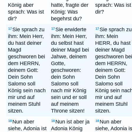
König aber
hatte, fragte der
sprach: Was ist
sprach: Was ist
König: Was
dir?
dir?
begehrst du?
Sie sprach zu
Sie erwiderte
Sie sprach zu
17
17
17
ihm: Mein Herr,
ihm: Mein Herr,
ihm: Mein
du hast deiner
du selbst hast
HERR, du hast
Magd
deiner Magd bei
deiner Magd
geschworen bei
Jahwe, deinem
geschworen be
dem HERRN,
Gotte,
dem HERRN,
deinem Gott:
geschworen:
deinem Gott:
Dein Sohn
dein Sohn
Dein Sohn
Salomo soll
Salomo soll
Salomo soll
König sein nach
nach mir König
König sein nac
mir und auf
sein und er soll
mir und auf
meinem Stuhl
auf meinem
meinem Stuhl
sitzen.
Throne sitzen!
sitzen.
Nun aber
Nun ist aber ja
Nun aber
18
18
18
siehe, Adonia ist
Adonia König
siehe, Adonia is