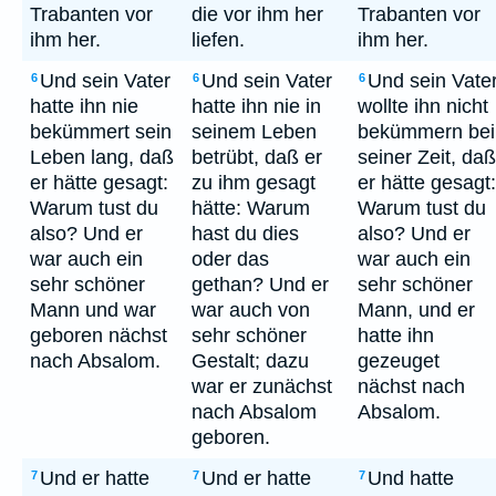
Trabanten vor
die vor ihm her
Trabanten vor
ihm her.
liefen.
ihm her.
Und sein Vater
Und sein Vater
Und sein Vate
6
6
6
hatte ihn nie
hatte ihn nie in
wollte ihn nicht
bekümmert sein
seinem Leben
bekümmern bei
Leben lang, daß
betrübt, daß er
seiner Zeit, daß
er hätte gesagt:
zu ihm gesagt
er hätte gesagt:
Warum tust du
hätte: Warum
Warum tust du
also? Und er
hast du dies
also? Und er
war auch ein
oder das
war auch ein
sehr schöner
gethan? Und er
sehr schöner
Mann und war
war auch von
Mann, und er
geboren nächst
sehr schöner
hatte ihn
nach Absalom.
Gestalt; dazu
gezeuget
war er zunächst
nächst nach
nach Absalom
Absalom.
geboren.
Und er hatte
Und er hatte
Und hatte
7
7
7