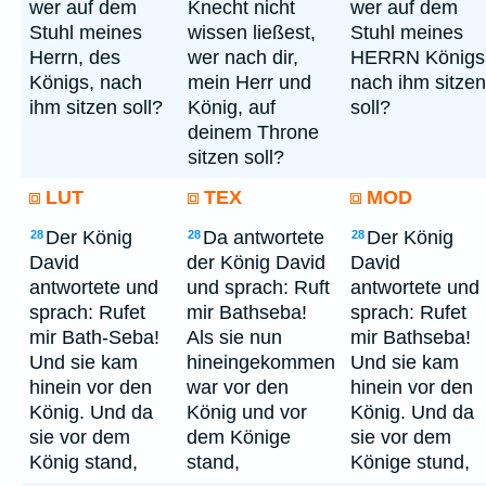
wer auf dem
Knecht nicht
wer auf dem
Stuhl meines
wissen ließest,
Stuhl meines
Herrn, des
wer nach dir,
HERRN Königs
Königs, nach
mein Herr und
nach ihm sitzen
ihm sitzen soll?
König, auf
soll?
deinem Throne
sitzen soll?
LUT
TEX
MOD
Der König
Da antwortete
Der König
28
28
28
David
der König David
David
antwortete und
und sprach: Ruft
antwortete und
sprach: Rufet
mir Bathseba!
sprach: Rufet
mir Bath-Seba!
Als sie nun
mir Bathseba!
Und sie kam
hineingekommen
Und sie kam
hinein vor den
war vor den
hinein vor den
König. Und da
König und vor
König. Und da
sie vor dem
dem Könige
sie vor dem
König stand,
stand,
Könige stund,