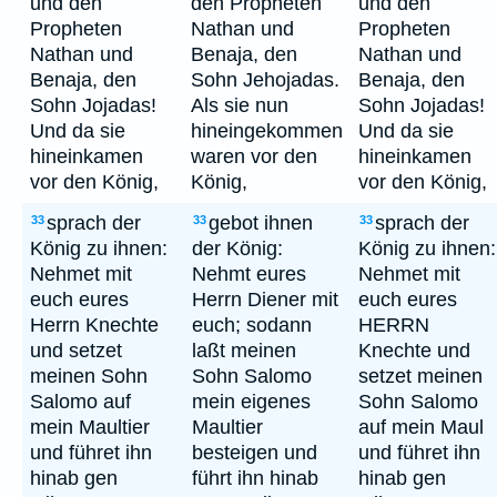
und den
den Propheten
und den
Propheten
Nathan und
Propheten
Nathan und
Benaja, den
Nathan und
Benaja, den
Sohn Jehojadas.
Benaja, den
Sohn Jojadas!
Als sie nun
Sohn Jojadas!
Und da sie
hineingekommen
Und da sie
hineinkamen
waren vor den
hineinkamen
vor den König,
König,
vor den König,
sprach der
gebot ihnen
sprach der
33
33
33
König zu ihnen:
der König:
König zu ihnen:
Nehmet mit
Nehmt eures
Nehmet mit
euch eures
Herrn Diener mit
euch eures
Herrn Knechte
euch; sodann
HERRN
und setzet
laßt meinen
Knechte und
meinen Sohn
Sohn Salomo
setzet meinen
Salomo auf
mein eigenes
Sohn Salomo
mein Maultier
Maultier
auf mein Maul
und führet ihn
besteigen und
und führet ihn
hinab gen
führt ihn hinab
hinab gen