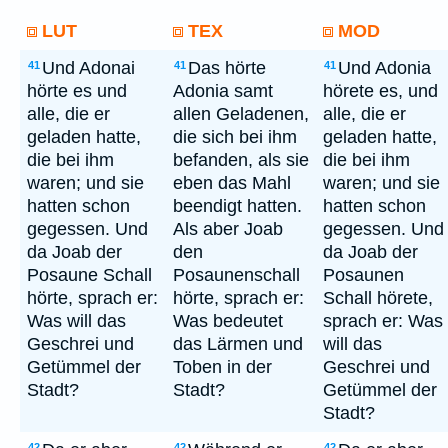
LUT
TEX
MOD
Und Adonai
Das hörte
Und Adonia
41
41
41
hörte es und
Adonia samt
hörete es, und
alle, die er
allen Geladenen,
alle, die er
geladen hatte,
die sich bei ihm
geladen hatte,
die bei ihm
befanden, als sie
die bei ihm
waren; und sie
eben das Mahl
waren; und sie
hatten schon
beendigt hatten.
hatten schon
gegessen. Und
Als aber Joab
gegessen. Und
da Joab der
den
da Joab der
Posaune Schall
Posaunenschall
Posaunen
hörte, sprach er:
hörte, sprach er:
Schall hörete,
Was will das
Was bedeutet
sprach er: Was
Geschrei und
das Lärmen und
will das
Getümmel der
Toben in der
Geschrei und
Stadt?
Stadt?
Getümmel der
Stadt?
42
42
42