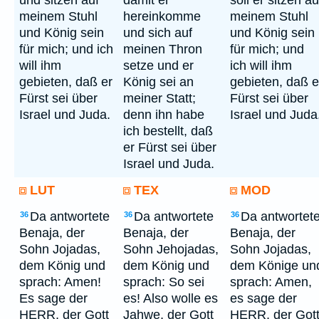
und sitzen auf
damit er
soll er sitzen au
meinem Stuhl
hereinkomme
meinem Stuhl
und König sein
und sich auf
und König sein
für mich; und ich
meinen Thron
für mich; und
will ihm
setze und er
ich will ihm
gebieten, daß er
König sei an
gebieten, daß e
Fürst sei über
meiner Statt;
Fürst sei über
Israel und Juda.
denn ihn habe
Israel und Juda
ich bestellt, daß
er Fürst sei über
Israel und Juda.
LUT
TEX
MOD
Da antwortete
Da antwortete
Da antwortet
36
36
36
Benaja, der
Benaja, der
Benaja, der
Sohn Jojadas,
Sohn Jehojadas,
Sohn Jojadas,
dem König und
dem König und
dem Könige un
sprach: Amen!
sprach: So sei
sprach: Amen,
Es sage der
es! Also wolle es
es sage der
HERR, der Gott
Jahwe, der Gott
HERR, der Got