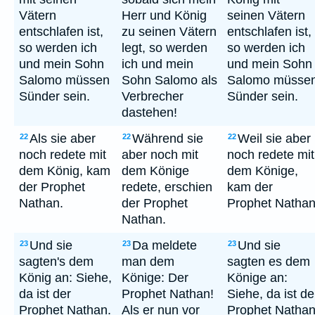
Vätern
Herr und König
seinen Vätern
entschlafen ist,
zu seinen Vätern
entschlafen ist,
so werden ich
legt, so werden
so werden ich
und mein Sohn
ich und mein
und mein Sohn
Salomo müssen
Sohn Salomo als
Salomo müsse
Sünder sein.
Verbrecher
Sünder sein.
dastehen!
Als sie aber
Während sie
Weil sie aber
22
22
22
noch redete mit
aber noch mit
noch redete mit
dem König, kam
dem Könige
dem Könige,
der Prophet
redete, erschien
kam der
Nathan.
der Prophet
Prophet Nathan
Nathan.
Und sie
Da meldete
Und sie
23
23
23
sagten's dem
man dem
sagten es dem
König an: Siehe,
Könige: Der
Könige an:
da ist der
Prophet Nathan!
Siehe, da ist de
Prophet Nathan.
Als er nun vor
Prophet Nathan