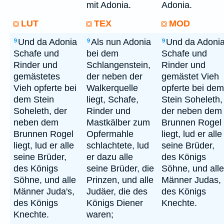
mit Adonia.
Adonia.
LUT
TEX
MOD
Und da Adonia
Als nun Adonia
Und da Adoni
9
9
9
Schafe und
bei dem
Schafe und
Rinder und
Schlangenstein,
Rinder und
gemästetes
der neben der
gemästet Vieh
Vieh opferte bei
Walkerquelle
opferte bei dem
dem Stein
liegt, Schafe,
Stein Soheleth,
Soheleth, der
Rinder und
der neben dem
neben dem
Mastkälber zum
Brunnen Rogel
Brunnen Rogel
Opfermahle
liegt, lud er alle
liegt, lud er alle
schlachtete, lud
seine Brüder,
seine Brüder,
er dazu alle
des Königs
des Königs
seine Brüder, die
Söhne, und alle
Söhne, und alle
Prinzen, und alle
Männer Judas,
Männer Juda's,
Judäer, die des
des Königs
des Königs
Königs Diener
Knechte.
Knechte.
waren;