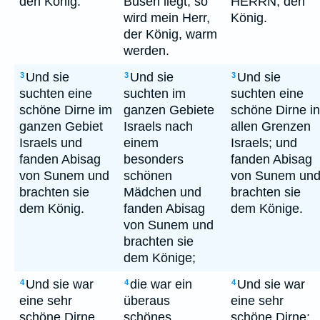
den König.
Busen liegt, so
HERRN, den
wird mein Herr,
König.
der König, warm
werden.
Und sie
Und sie
Und sie
3
3
3
suchten eine
suchten im
suchten eine
schöne Dirne im
ganzen Gebiete
schöne Dirne in
ganzen Gebiet
Israels nach
allen Grenzen
Israels und
einem
Israels; und
fanden Abisag
besonders
fanden Abisag
von Sunem und
schönen
von Sunem un
brachten sie
Mädchen und
brachten sie
dem König.
fanden Abisag
dem Könige.
von Sunem und
brachten sie
dem Könige;
Und sie war
die war ein
Und sie war
4
4
4
eine sehr
überaus
eine sehr
schöne Dirne
schönes
schöne Dirne;