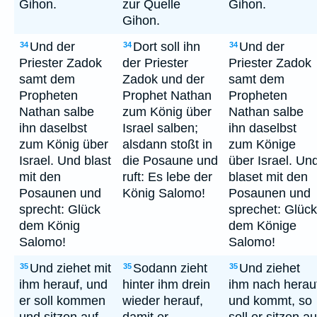
Gihon.
zur Quelle
Gihon.
Gihon.
Und der
Dort soll ihn
Und der
34
34
34
Priester Zadok
der Priester
Priester Zadok
samt dem
Zadok und der
samt dem
Propheten
Prophet Nathan
Propheten
Nathan salbe
zum König über
Nathan salbe
ihn daselbst
Israel salben;
ihn daselbst
zum König über
alsdann stoßt in
zum Könige
Israel. Und blast
die Posaune und
über Israel. Un
mit den
ruft: Es lebe der
blaset mit den
Posaunen und
König Salomo!
Posaunen und
sprecht: Glück
sprechet: Glück
dem König
dem Könige
Salomo!
Salomo!
Und ziehet mit
Sodann zieht
Und ziehet
35
35
35
ihm herauf, und
hinter ihm drein
ihm nach herau
er soll kommen
wieder herauf,
und kommt, so