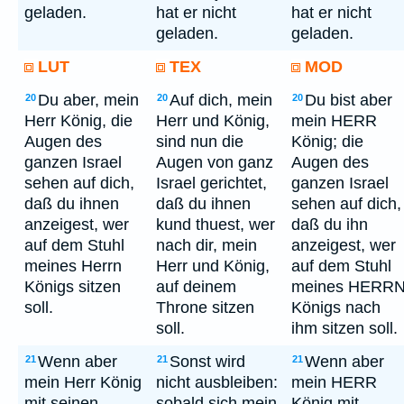
geladen.
hat er nicht
hat er nicht
geladen.
geladen.
LUT
TEX
MOD
Du aber, mein
Auf dich, mein
Du bist aber
20
20
20
Herr König, die
Herr und König,
mein HERR
Augen des
sind nun die
König; die
ganzen Israel
Augen von ganz
Augen des
sehen auf dich,
Israel gerichtet,
ganzen Israel
daß du ihnen
daß du ihnen
sehen auf dich,
anzeigest, wer
kund thuest, wer
daß du ihn
auf dem Stuhl
nach dir, mein
anzeigest, wer
meines Herrn
Herr und König,
auf dem Stuhl
Königs sitzen
auf deinem
meines HERR
soll.
Throne sitzen
Königs nach
soll.
ihm sitzen soll.
Wenn aber
Sonst wird
Wenn aber
21
21
21
mein Herr König
nicht ausbleiben:
mein HERR
mit seinen
sobald sich mein
König mit