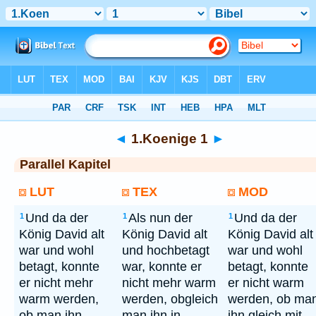
Bibel
> 1.Koenige 1
◄
1.Koenige 1
►
Parallel Kapitel
LUT
TEX
MOD
Und da der
Als nun der
Und da der
1
1
1
König David alt
König David alt
König David alt
war und wohl
und hochbetagt
war und wohl
betagt, konnte
war, konnte er
betagt, konnte
er nicht mehr
nicht mehr warm
er nicht warm
warm werden,
werden, obgleich
werden, ob ma
ob man ihn
man ihn in
ihn gleich mit