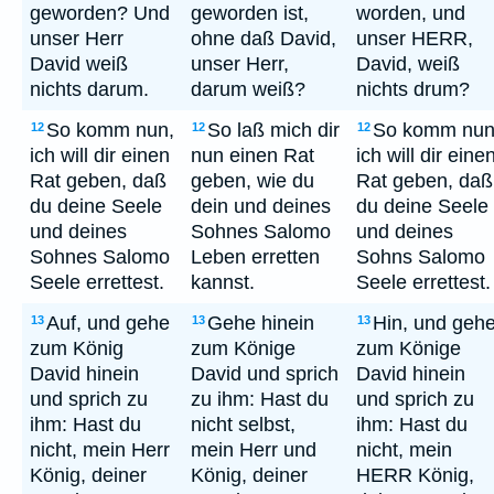
geworden? Und
geworden ist,
worden, und
unser Herr
ohne daß David,
unser HERR,
David weiß
unser Herr,
David, weiß
nichts darum.
darum weiß?
nichts drum?
So komm nun,
So laß mich dir
So komm nun
12
12
12
ich will dir einen
nun einen Rat
ich will dir eine
Rat geben, daß
geben, wie du
Rat geben, daß
du deine Seele
dein und deines
du deine Seele
und deines
Sohnes Salomo
und deines
Sohnes Salomo
Leben erretten
Sohns Salomo
Seele errettest.
kannst.
Seele errettest.
Auf, und gehe
Gehe hinein
Hin, und geh
13
13
13
zum König
zum Könige
zum Könige
David hinein
David und sprich
David hinein
und sprich zu
zu ihm: Hast du
und sprich zu
ihm: Hast du
nicht selbst,
ihm: Hast du
nicht, mein Herr
mein Herr und
nicht, mein
König, deiner
König, deiner
HERR König,