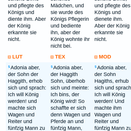
und pflegte des
Mädchen, und
und pflegte des
Königs und
sie wurde des
Königs und
diente ihm. Aber
Königs Pflegerin
dienete ihm.
der König
und bediente
Aber der König
erkannte sie
ihn, aber der
erkannte sie
nicht.
König wohnte ihr
nicht.
nicht bei.
LUT
TEX
MOD
Adonia aber,
Adonia aber,
Adonia aber,
5
5
5
der Sohn der
der Haggith
der Sohn
Haggith, erhob
Sohn, überhob
Hagiths, erhub
sich und sprach:
sich und meinte:
sich und sprach
Ich will König
Ich bins, der
Ich will König
werden! und
König wird! So
werden! Und
machte sich
schaffte er sich
machte ihm
Wagen und
denn Wagen und
Wagen und
Reiter und
Pferde an und
Reiter und
fünfzig Mann zu
fünfzig Mann,
fünfzig Mann z