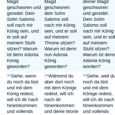
Magd
Magd
deiner Magd
geschworen und
geschworen:
geschworen
geredet: Dein
dein Sohn
und geredet:
Sohn Salomo
Salomo soll
Dein Sohn
soll nach mir
nach mir König
Salomo soll
König sein, und
sein, und er soll
nach mir König
er soll auf
auf meinem
sein, und er sol
meinem Stuhl
Throne sitzen?
auf meinem
sitzen? Warum
Warum ist denn
Stuhl sitzen?
ist denn Adonia
nun Adonia
Warum ist denn
König
König
Adonia König
geworden?
geworden?
worden?
Siehe, wenn
Während du
Siehe, weil d
14
14
14
du noch da bist
aber dort noch
noch da bist
und mit dem
mit dem Könige
und mit dem
König redest,
redest, will ich
Könige redest,
will ich dir nach
nach dir
will ich dir nach
hineinkommen
hineinkommen
hineinkommen
und vollends
und deine Worte
und vollends