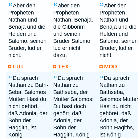
Aber den
aber den
Aber den
10
10
10
Propheten
Propheten
Propheten
Nathan und
Nathan, Benaja,
Nathan und
Benaja und die
die Gibborim
Benaja und die
Helden und
und seinen
Helden und
Salomo, seinen
Bruder Salomo
Salomo, seinen
Bruder, lud er
lud er nicht
Bruder, lud er
nicht.
dazu.
nicht.
LUT
TEX
MOD
Da sprach
Da sprach
Da sprach
11
11
11
Nathan zu Bath-
Nathan zu
Nathan zu
Seba, Salomos
Bathseba, der
Bathseba,
Mutter: Hast du
Mutter Salomos:
Salomos Mutter
nicht gehört,
Du hast doch
Hast du nicht
daß Adonia, der
gehört, daß
gehöret, daß
Sohn der
Adonia, der
Adonia, der
Haggith, ist
Sohn der
Sohn Hagiths,
König
Haggith, König
ist König