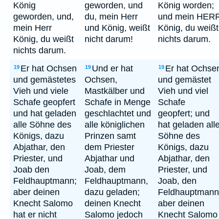
König
geworden, und
König worden;
geworden, und,
du, mein Herr
und mein HER
mein Herr
und König, weißt
König, du weißt
König, du weißt
nicht darum!
nichts darum.
nichts darum.
Er hat Ochsen
Und er hat
Er hat Ochse
19
19
19
und gemästetes
Ochsen,
und gemästet
Vieh und viele
Mastkälber und
Vieh und viel
Schafe geopfert
Schafe in Menge
Schafe
und hat geladen
geschlachtet und
geopfert; und
alle Söhne des
alle königlichen
hat geladen all
Königs, dazu
Prinzen samt
Söhne des
Abjathar, den
dem Priester
Königs, dazu
Priester, und
Abjathar und
Abjathar, den
Joab den
Joab, dem
Priester, und
Feldhauptmann;
Feldhauptmann,
Joab, den
aber deinen
dazu geladen;
Feldhauptmann
Knecht Salomo
deinen Knecht
aber deinen
hat er nicht
Salomo jedoch
Knecht Salomo