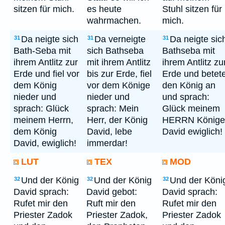
sitzen für mich.
es heute
Stuhl sitzen für
wahrmachen.
mich.
Da neigte sich
Da verneigte
Da neigte sic
31
31
31
Bath-Seba mit
sich Bathseba
Bathseba mit
ihrem Antlitz zur
mit ihrem Antlitz
ihrem Antlitz zu
Erde und fiel vor
bis zur Erde, fiel
Erde und betet
dem König
vor dem Könige
den König an
nieder und
nieder und
und sprach:
sprach: Glück
sprach: Mein
Glück meinem
meinem Herrn,
Herr, der König
HERRN Könige
dem König
David, lebe
David ewiglich!
David, ewiglich!
immerdar!
LUT
TEX
MOD
Und der König
Und der König
Und der Köni
32
32
32
David sprach:
David gebot:
David sprach:
Rufet mir den
Ruft mir den
Rufet mir den
Priester Zadok
Priester Zadok,
Priester Zadok