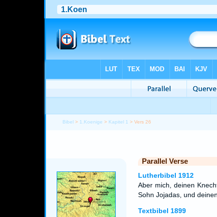
Bibel
>
1.Koenige
>
Kapitel 1
> Vers 26
Parallel Verse
Lutherbibel 1912
Aber mich, deinen Knecht
Sohn Jojadas, und deinen
Textbibel 1899