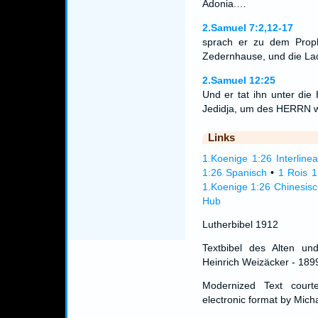
Adonia.…
2.Samuel 7:2,12-17
sprach er zu dem Prop
Zedernhause, und die La
2.Samuel 12:25
Und er tat ihn unter die
Jedidja, um des HERRN wi
Links
1.Koenige 1:26 Interlinea
1:26 Spanisch
•
1 Rois 1
1.Koenige 1:26 Chinesisc
Hub
Lutherbibel 1912
Textbibel des Alten un
Heinrich Weizäcker - 189
Modernized Text cour
electronic format by Micha