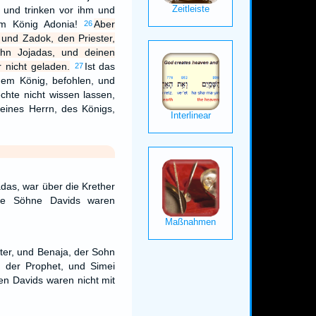
 und trinken vor ihm und
em König Adonia!
Aber
26
 und Zadok, den Priester,
hn Jojadas, und deinen
 nicht geladen.
Ist das
27
em König, befohlen, und
chte nicht wissen lassen,
eines Herrn, des Königs,
das, war über die Krether
die Söhne Davids waren
ter, und Benaja, der Sohn
, der Prophet, und Simei
en Davids waren nicht mit