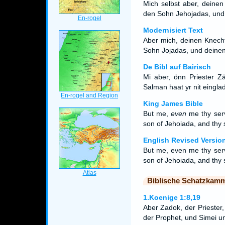
Mich selbst aber, deinen
den Sohn Jehojadas, und 
Modernisiert Text
Aber mich, deinen Knecht
Sohn Jojadas, und deinen
De Bibl auf Bairisch
Mi aber, önn Priester 
Salman haat yr nit eingla
King James Bible
But me,
even
me thy serv
son of Jehoiada, and thy 
English Revised Versio
But me, even me thy serv
son of Jehoiada, and thy 
Biblische Schatzkam
1.Koenige 1:8,19
Aber Zadok, der Priester
der Prophet, und Simei u