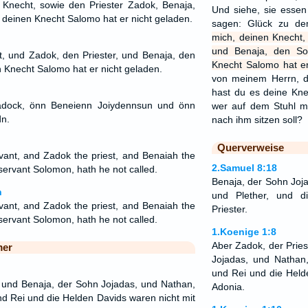
 Knecht, sowie den Priester Zadok, Benaja,
Und siehe, sie essen
deinen Knecht Salomo hat er nicht geladen.
sagen: Glück zu d
mich, deinen Knecht,
und Benaja, den So
, und Zadok, den Priester, und Benaja, den
Knecht Salomo hat er
 Knecht Salomo hat er nicht geladen.
von meinem Herrn, d
hast du es deine Kne
Zädock, önn Beneienn Joiydennsun und önn
wer auf dem Stuhl m
dn.
nach ihm sitzen soll?
Querverweise
ant, and Zadok the priest, and Benaiah the
2.Samuel 8:18
servant Solomon, hath he not called.
Benaja, der Sohn Joja
n
und Plether, und 
ant, and Zadok the priest, and Benaiah the
Priester.
servant Solomon, hath he not called.
1.Koenige 1:8
Aber Zadok, der Pries
mer
Jojadas, und Nathan
und Rei und die Held
, und Benaja, der Sohn Jojadas, und Nathan,
Adonia.
nd Rei und die Helden Davids waren nicht mit