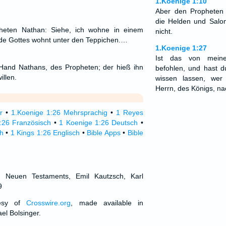
1.Koenige 1:10
Aber den Propheten
die Helden und Salom
heten Nathan: Siehe, ich wohne in einem
nicht.
de Gottes wohnt unter den Teppichen.…
1.Koenige 1:27
Ist das von mein
 Hand Nathans, des Propheten; der hieß ihn
befohlen, und hast d
llen.
wissen lassen, we
Herrn, des Königs, nac
r
•
1.Koenige 1:26 Mehrsprachig
•
1 Reyes
:26 Französisch
•
1 Koenige 1:26 Deutsch
•
h
•
1 Kings 1:26 Englisch
•
Bible Apps
•
Bible
d Neuen Testaments, Emil Kautzsch, Karl
9
tesy of
Crosswire.org
, made available in
el Bolsinger.