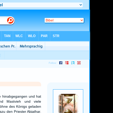
te hinabgegangen und hat
nd Mastvieh und viele
Söhne des Königs geladen
azu den Priester Abjathar.