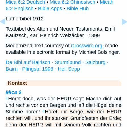
Mica 6:2 Deutsch
•
Mica 6:2 Chinesisch
•
Micah
6:2 Englisch
•
Bible Apps
•
Bible Hub
Lutherbibel 1912
Textbibel des Alten und Neuen Testaments, Emil
Kautzsch, Karl Heinrich Weizäcker - 1899
Modernized Text courtesy of
Crosswire.org
, made
available in electronic format by Michael Bolsinger.
De Bibl auf Bairisch · Sturmibund · Salzburg ·
Bairn · Pfingstn 1998 · Hell Sepp
Kontext
Mica 6
Höret doch, was der HERR sagt: Mache dich auf
1
und rechte vor den Bergen und laß die Hügel deine
Stimme hören!
Höret, ihr Berge, wie der HERR
2
rechten will, und ihr starken Grundfesten der Erde;
denn der HERR will mit seinem Volk rechten und