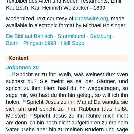
Textbibel des Alten und Neuen Testaments, Emil
Kautzsch, Karl Heinrich Weizäcker - 1899
Modernized Text courtesy of
Crosswire.org
, made
available in electronic format by Michael Bolsinger.
De Bibl auf Bairisch · Sturmibund · Salzburg ·
Bairn · Pfingstn 1998 · Hell Sepp
Kontext
Johannes 20
…
Spricht er zu ihr: Weib, was weinest du? Wen
15
suchest du? Sie meint es sei der Gärtner, und
spricht zu ihm: Herr, hast du ihn weggetragen, so
sage mir, wo hast du ihn hin gelegt, so will ich ihn
holen.
Spricht Jesus zu ihr: Maria! Da wandte sie
16
sich um und spricht zu ihm: Rabbuni (das heißt:
Meister)!
Spricht Jesus zu ihr: Rühre mich nicht
17
an! denn ich bin noch nicht aufgefahren zu meinem
Vater. Gehe aber hin zu meinen Brüdern und sage