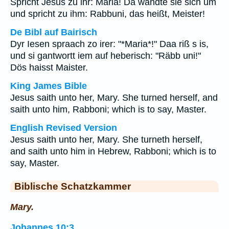
Spricht Jesus zu ihr: Maria! Da wandte sie sich um
und spricht zu ihm: Rabbuni, das heißt, Meister!
De Bibl auf Bairisch
Dyr Iesen spraach zo irer: "*Maria*!" Daa riß s is,
und si gantwortt iem auf heberisch: "Räbb uni!"
Dös haisst Maister.
King James Bible
Jesus saith unto her, Mary. She turned herself, and
saith unto him, Rabboni; which is to say, Master.
English Revised Version
Jesus saith unto her, Mary. She turneth herself,
and saith unto him in Hebrew, Rabboni; which is to
say, Master.
Biblische Schatzkammer
Mary.
Johannes 10:3