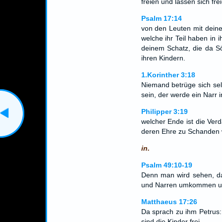
freien und lassen sich fre
Psalm 17:14
von den Leuten mit dein
welche ihr Teil haben in 
deinem Schatz, die da Sö
ihren Kindern.
1.Korinther 3:18
Niemand betrüge sich sel
sein, der werde ein Narr 
Philipper 3:19
welcher Ende ist die Ver
deren Ehre zu Schanden wi
in.
Psalm 49:10-19
Denn man wird sehen, da
und Narren umkommen un
Matthaeus 17:26
Da sprach zu ihm Petrus
sind die Kinder frei.