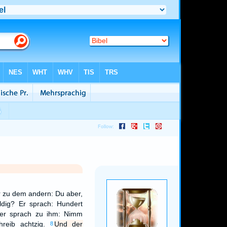
 zu dem andern: Du aber,
uldig? Er sprach: Hundert
 er sprach zu ihm: Nimm
hreib achtzig.
Und der
8