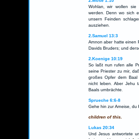
2.Mose 1:10
Wohlan, wir wollen sie 
werden. Denn wo sich ei
unsern Feinden schlag
ausziehen.
2.Samuel 13:3
Amnon aber hatte einen 
Davids Bruders; und ders
2.Koenige 10:19
So laßt nun rufen alle P
seine Priester zu mir, d
großes Opfer dem Baal 
nicht leben. Aber Jehu t
Baals umbrächte.
Sprueche 6:6-8
Gehe hin zur Ameise, du 
children of this.
Lukas 20:34
Und Jesus antwortete un