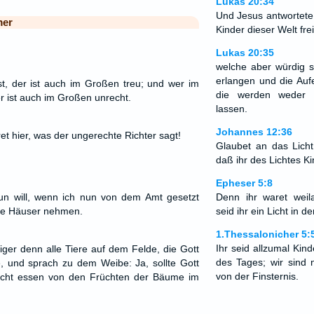
Lukas 20:34
Und Jesus antwortete
mer
Kinder dieser Welt fre
Lukas 20:35
welche aber würdig s
erlangen und die Auf
st, der ist auch im Großen treu; und wer im
die werden weder f
er ist auch im Großen unrecht.
lassen.
Johannes 12:36
t hier, was der ungerechte Richter sagt!
Glaubet an das Licht,
daß ihr des Lichtes Ki
Epheser 5:8
tun will, wenn ich nun von dem Amt gesetzt
Denn ihr waret weil
hre Häuser nehmen.
seid ihr ein Licht in
1.Thessalonicher 5:
Ihr seid allzumal Kin
iger denn alle Tiere auf dem Felde, die Gott
des Tages; wir sind 
 und sprach zu dem Weibe: Ja, sollte Gott
von der Finsternis.
 nicht essen von den Früchten der Bäume im