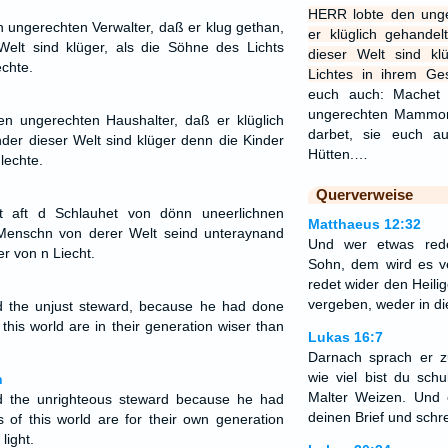
HERR lobte den unge
n ungerechten Verwalter, daß er klug gethan,
er klüglich gehandel
elt sind klüger, als die Söhne des Lichts
dieser Welt sind kl
chte.
Lichtes in ihrem Ges
euch auch: Machet
ungerechten Mammon
 ungerechten Haushalter, daß er klüglich
darbet, sie euch a
nder dieser Welt sind klüger denn die Kinder
Hütten.…
lechte.
Querverweise
t aft d Schlauhet von dönn uneerlichnen
Matthaeus 12:32
Menschn von derer Welt seind unteraynand
Und wer etwas red
er von n Liecht.
Sohn, dem wird es v
redet wider den Heilig
vergeben, weder in di
 the unjust steward, because he had done
f this world are in their generation wiser than
Lukas 16:7
Darnach sprach er 
wie viel bist du sch
n
Malter Weizen. Und
 the unrighteous steward because he had
deinen Brief und schre
s of this world are for their own generation
light.