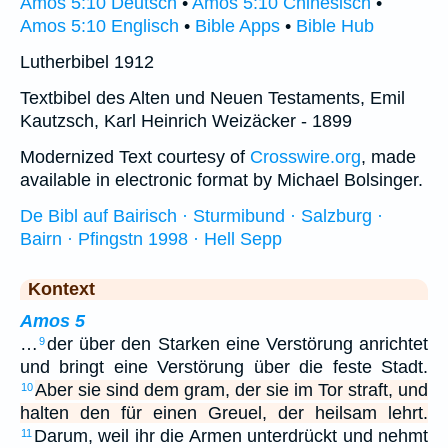
Amos 5:10 Deutsch
•
Amos 5:10 Chinesisch
•
Amos 5:10 Englisch
•
Bible Apps
•
Bible Hub
Lutherbibel 1912
Textbibel des Alten und Neuen Testaments, Emil
Kautzsch, Karl Heinrich Weizäcker - 1899
Modernized Text courtesy of
Crosswire.org
, made
available in electronic format by Michael Bolsinger.
De Bibl auf Bairisch · Sturmibund · Salzburg ·
Bairn · Pfingstn 1998 · Hell Sepp
Kontext
Amos 5
…
der über den Starken eine Verstörung anrichtet
9
und bringt eine Verstörung über die feste Stadt.
Aber sie sind dem gram, der sie im Tor straft, und
10
halten den für einen Greuel, der heilsam lehrt.
Darum, weil ihr die Armen unterdrückt und nehmt
11