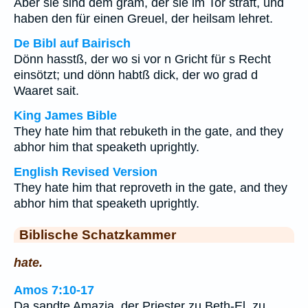
Aber sie sind dem gram, der sie im Tor straft, und
haben den für einen Greuel, der heilsam lehret.
De Bibl auf Bairisch
Dönn hasstß, der wo si vor n Gricht für s Recht
einsötzt; und dönn habtß dick, der wo grad d
Waaret sait.
King James Bible
They hate him that rebuketh in the gate, and they
abhor him that speaketh uprightly.
English Revised Version
They hate him that reproveth in the gate, and they
abhor him that speaketh uprightly.
Biblische Schatzkammer
hate.
Amos 7:10-17
Da sandte Amazja, der Priester zu Beth-El, zu