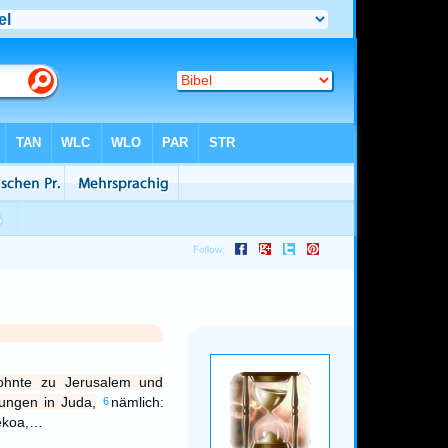
hnte zu Jerusalem und
ungen in Juda,
nämlich:
6
ekoa,…