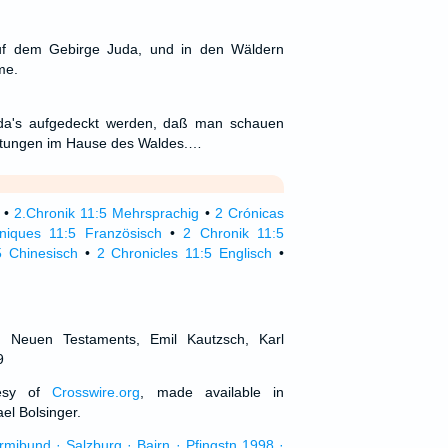
uf dem Gebirge Juda, und in den Wäldern
me.
da's aufgedeckt werden, daß man schauen
üstungen im Hause des Waldes.…
•
2.Chronik 11:5 Mehrsprachig
•
2 Crónicas
niques 11:5 Französisch
•
2 Chronik 11:5
5 Chinesisch
•
2 Chronicles 11:5 Englisch
•
d Neuen Testaments, Emil Kautzsch, Karl
9
tesy of
Crosswire.org
, made available in
el Bolsinger.
urmibund · Salzburg · Bairn · Pfingstn 1998 ·