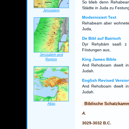
So blieb denn Rehabeam
Städte in Juda zu Festun
Modernisiert Text
Rehabeam aber wohnete z
Juda,
De Bibl auf Bairisch
Dyr Rehybäm saaß z 
Föstungen aus,
King James Bible
And Rehoboam dwelt in J
Judah.
English Revised Versio
And Rehoboam dwelt in J
Judah.
Biblische Schatzkam
A.
3029-3032 B.C.