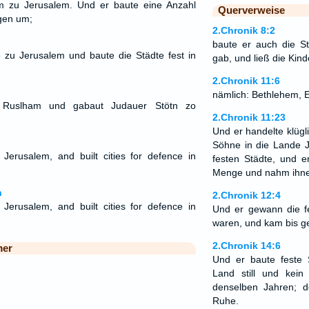
 zu Jerusalem. Und er baute eine Anzahl
Querverweise
gen um;
2.Chronik 8:2
baute er auch die S
u Jerusalem und baute die Städte fest in
gab, und ließ die Kind
2.Chronik 11:6
nämlich: Bethlehem, 
Ruslham und gabaut Judauer Stötn zo
2.Chronik 11:23
Und er handelte klügli
Söhne in die Lande J
erusalem, and built cities for defence in
festen Städte, und 
Menge und nahm ihnen
n
2.Chronik 12:4
erusalem, and built cities for defence in
Und er gewann die fe
waren, und kam bis g
2.Chronik 14:6
mer
Und er baute feste 
Land still und kein
denselben Jahren;
Ruhe.