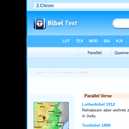
Bibel
>
2.Chronik
>
Kapitel 11
> Vers 5
Parallel Verse
Lutherbibel 1912
Rehabeam aber wohnte zu
in Juda,
Textbibel 1899