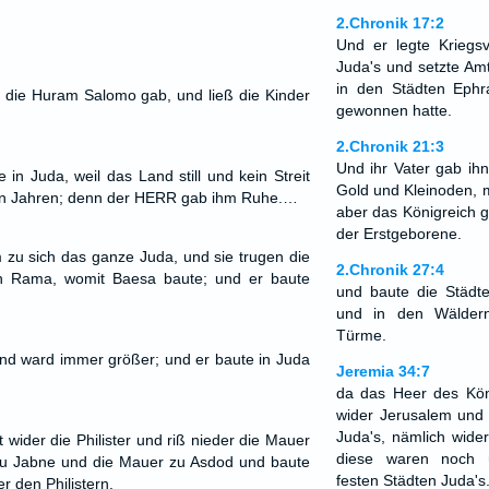
2.Chronik 17:2
Und er legte Kriegsv
Juda's und setzte Am
in den Städten Ephr
, die Huram Salomo gab, und ließ die Kinder
gewonnen hatte.
2.Chronik 21:3
Und ihr Vater gab ihn
 in Juda, weil das Land still und kein Streit
Gold und Kleinoden, m
ben Jahren; denn der HERR gab ihm Ruhe.…
aber das Königreich 
der Erstgeborene.
zu sich das ganze Juda, und sie trugen die
2.Chronik 27:4
n Rama, womit Baesa baute; und er baute
und baute die Städt
und in den Wälder
Türme.
nd ward immer größer; und er baute in Juda
Jeremia 34:7
da das Heer des Köni
wider Jerusalem und 
Juda's, nämlich wide
t wider die Philister und riß nieder die Mauer
diese waren noch 
u Jabne und die Mauer zu Asdod und baute
festen Städten Juda's
 den Philistern.