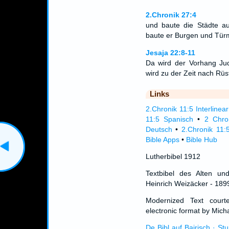
2.Chronik 27:4
und baute die Städte a
baute er Burgen und Tür
Jesaja 22:8-11
Da wird der Vorhang Ju
wird zu der Zeit nach R
Links
2.Chronik 11:5 Interlinear
11:5 Spanisch
•
2 Chro
Deutsch
•
2.Chronik 11:
Bible Apps
•
Bible Hub
Lutherbibel 1912
Textbibel des Alten un
Heinrich Weizäcker - 189
Modernized Text cour
electronic format by Micha
De Bibl auf Bairisch · St