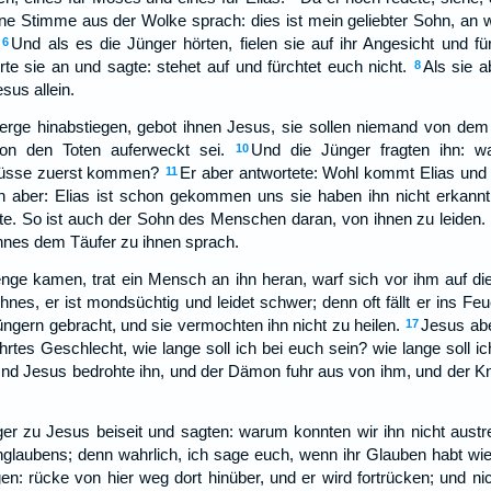
ine Stimme aus der Wolke sprach: dies ist mein geliebter Sohn, an
Und als es die Jünger hörten, fielen sie auf ihr Angesicht und fü
6
rte sie an und sagte: stehet auf und fürchtet euch nicht.
Als sie a
8
sus allein.
rge hinabstiegen, gebot ihnen Jesus, sie sollen niemand von dem
n den Toten auferweckt sei.
Und die Jünger fragten ihn: 
10
 müsse zuerst kommen?
Er aber antwortete: Wohl kommt Elias und 
11
h aber: Elias ist schon gekommen uns sie haben ihn nicht erkann
bte. So ist auch der Sohn des Menschen daran, von ihnen zu leiden.
nnes dem Täufer zu ihnen sprach.
nge kamen, trat ein Mensch an ihn heran, warf sich vor ihm auf di
es, er ist mondsüchtig und leidet schwer; denn oft fällt er ins Feue
üngern gebracht, und sie vermochten ihn nicht zu heilen.
Jesus abe
17
rtes Geschlecht, wie lange soll ich bei euch sein? wie lange soll i
nd Jesus bedrohte ihn, und der Dämon fuhr aus von ihm, und der Kn
nger zu Jesus beiseit und sagten: warum konnten wir ihn nicht austr
nglaubens; denn wahrlich, ich sage euch, wenn ihr Glauben habt wie
n: rücke von hier weg dort hinüber, und er wird fortrücken; und n