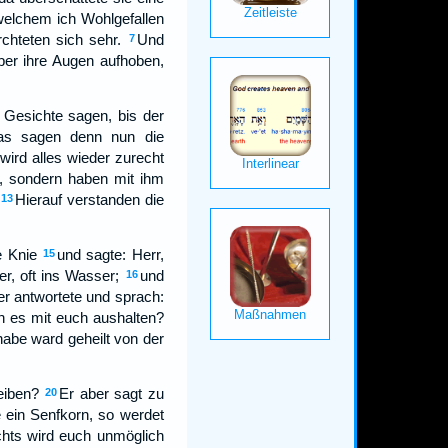
 welchem ich Wohlgefallen
rchteten sich sehr.
Und
7
ber ihre Augen aufhoben,
 Gesichte sagen, bis der
was sagen denn nun die
wird alles wieder zurecht
t, sondern haben mit ihm
Hierauf verstanden die
13
e Knie
und sagte: Herr,
15
r, oft ins Wasser;
und
16
r antwortete und sprach:
ch es mit euch aushalten?
abe ward geheilt von der
eiben?
Er aber sagt zu
20
 ein Senfkorn, so werdet
ichts wird euch unmöglich