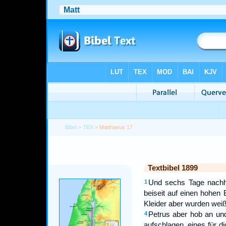
Bibel
>
TEX
> Matthaeus 17
Textbibel 1899
Und sechs Tage nachh
1
beiseit auf einen hohen 
Kleider aber wurden weiß
Petrus aber hob an und s
4
aufschlagen, eines für di