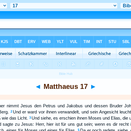
◄
Matthaeus 17
►
er nimmt Jesus den Petrus und Jakobus und dessen Bruder Johan
Berg.
Und er ward vor ihnen verwandelt, und sein Angesicht leucht
2
 wie das Licht.
Und siehe, es erschien ihnen Moses und Elias, die u
3
agte zu Jesus: Herr, hier ist für uns gut sein; wenn es dir recht ist
ch, eines für Moses und eines für Elias.
Da er noch redete, siehe, 
5