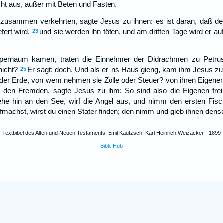
cht aus, außer mit Beten und Fasten.
a zusammen verkehrten, sagte Jesus zu ihnen: es ist daran, daß 
ert wird,
und sie werden ihn töten, und am dritten Tage wird er a
23
pernaum kamen, traten die Einnehmer der Didrachmen zu Petrus
nicht?
Er sagt: doch. Und als er ins Haus gieng, kam ihm Jesus z
25
 der Erde, von wem nehmen sie Zölle oder Steuer? von ihren Eigen
 den Fremden, sagte Jesus zu ihm: So sind also die Eigenen frei
ehe hin an den See, wirf die Angel aus, und nimm den ersten Fisc
achst, wirst du einen Stater finden; den nimm und gieb ihnen dense
Textbibel des Alten und Neuen Testaments, Emil Kautzsch, Karl Heinrich Weizäcker - 1899
Bible Hub