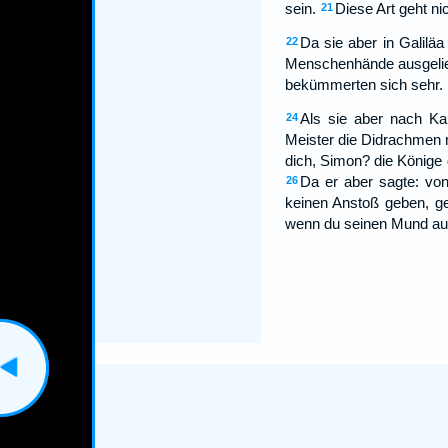
sein.
Diese Art geht ni
21
Da sie aber in Galilä
22
Menschenhände ausgelief
bekümmerten sich sehr.
Als sie aber nach Ka
24
Meister die Didrachmen 
dich, Simon? die Könige
Da er aber sagte: von
26
keinen Anstoß geben, g
wenn du seinen Mund aufm