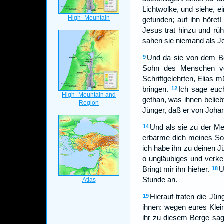
Lichtwolke, und siehe, e
gefunden; auf ihn höret!
Jesus trat hinzu und rüh
sahen sie niemand als Je
Und da sie von dem Be
9
Sohn des Menschen vo
Schriftgelehrten, Elias
bringen.
Ich sage euc
12
gethan, was ihnen belie
Jünger, daß er von Joha
Und als sie zu der Me
14
erbarme dich meines Sohn
ich habe ihn zu deinen J
o ungläubiges und verkeh
Bringt mir ihn hieher.
U
18
Stunde an.
Hierauf traten die Jü
19
ihnen: wegen eures Klei
ihr zu diesem Berge sage