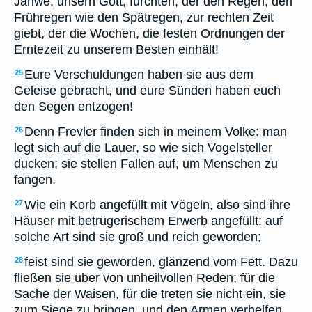
Jahwe, unsern Gott, fürchten, der den Regen, den
Frühregen wie den Spätregen, zur rechten Zeit
giebt, der die Wochen, die festen Ordnungen der
Erntezeit zu unserem Besten einhält!
Eure Verschuldungen haben sie aus dem
25
Geleise gebracht, und eure Sünden haben euch
den Segen entzogen!
Denn Frevler finden sich in meinem Volke: man
26
legt sich auf die Lauer, so wie sich Vogelsteller
ducken; sie stellen Fallen auf, um Menschen zu
fangen.
Wie ein Korb angefüllt mit Vögeln, also sind ihre
27
Häuser mit betrügerischem Erwerb angefüllt: auf
solche Art sind sie groß und reich geworden;
feist sind sie geworden, glänzend vom Fett. Dazu
28
fließen sie über von unheilvollen Reden; für die
Sache der Waisen, für die treten sie nicht ein, sie
zum Siege zu bringen, und den Armen verhelfen