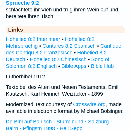
Sprueche 9:2
schlachtete ihr Vieh und trug ihren Wein auf und
bereitete ihren Tisch
Links
Hohelied 8:2 Interlinear
•
Hohelied 8:2
Mehrsprachig
•
Cantares 8:2 Spanisch
•
Cantique
des Cantiqu 8:2 Französisch
•
Hohelied 8:2
Deutsch
•
Hohelied 8:2 Chinesisch
•
Song of
Solomon 8:2 Englisch
•
Bible Apps
•
Bible Hub
Lutherbibel 1912
Textbibel des Alten und Neuen Testaments, Emil
Kautzsch, Karl Heinrich Weizäcker - 1899
Modernized Text courtesy of
Crosswire.org
, made
available in electronic format by Michael Bolsinger.
De Bibl auf Bairisch · Sturmibund · Salzburg ·
Bairn · Pfingstn 1998 · Hell Sepp