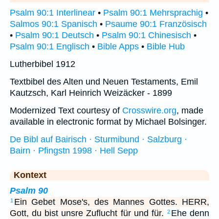
Psalm 90:1 Interlinear
•
Psalm 90:1 Mehrsprachig
•
Salmos 90:1 Spanisch
•
Psaume 90:1 Französisch
•
Psalm 90:1 Deutsch
•
Psalm 90:1 Chinesisch
•
Psalm 90:1 Englisch
•
Bible Apps
•
Bible Hub
Lutherbibel 1912
Textbibel des Alten und Neuen Testaments, Emil
Kautzsch, Karl Heinrich Weizäcker - 1899
Modernized Text courtesy of
Crosswire.org
, made
available in electronic format by Michael Bolsinger.
De Bibl auf Bairisch · Sturmibund · Salzburg ·
Bairn · Pfingstn 1998 · Hell Sepp
Kontext
Psalm 90
Ein Gebet Mose's, des Mannes Gottes. HERR,
1
Gott, du bist unsre Zuflucht für und für.
Ehe denn
2