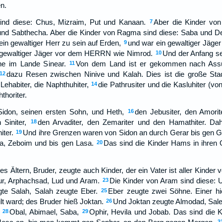
n.
nd diese: Chus, Mizraim, Put und Kanaan.
Aber die Kinder von
7
und Sabthecha. Aber die Kinder von Ragma sind diese: Saba und D
ein gewaltiger Herr zu sein auf Erden,
und war ein gewaltiger Jäg
9
n gewaltiger Jäger vor dem HERRN wie Nimrod.
Und der Anfang s
10
e im Lande Sinear.
Von dem Land ist er gekommen nach Assu
11
dazu Resen zwischen Ninive und Kalah. Dies ist die große Stad
12
 Lehabiter, die Naphthuhiter,
die Pathrusiter und die Kasluhiter (
14
thoriter.
idon, seinen ersten Sohn, und Heth,
den Jebusiter, den Amorite
16
 Siniter,
den Arvaditer, den Zemariter und den Hamathiter. Dah
18
ter.
Und ihre Grenzen waren von Sidon an durch Gerar bis gen 
19
, Zeboim und bis gen Lasa.
Das sind die Kinder Hams in ihren
20
s Ältern, Bruder, zeugte auch Kinder, der ein Vater ist aller Kinder 
ur, Arphachsad, Lud und Aram.
Die Kinder von Aram sind diese: 
23
te Salah, Salah zeugte Eber.
Eber zeugte zwei Söhne. Einer h
25
eilt ward; des Bruder hieß Joktan.
Und Joktan zeugte Almodad, Sal
26
Obal, Abimael, Saba,
Ophir, Hevila und Jobab. Das sind die K
28
29
3