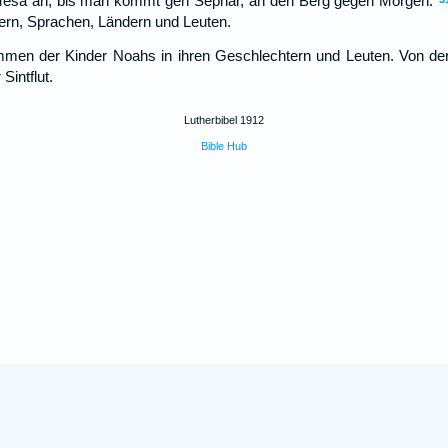
esa an, bis man kommt gen Sephar, an den Berg gegen Morgen.
ern, Sprachen, Ländern und Leuten.
men der Kinder Noahs in ihren Geschlechtern und Leuten. Von den
Sintflut.
Lutherbibel 1912
Bible Hub