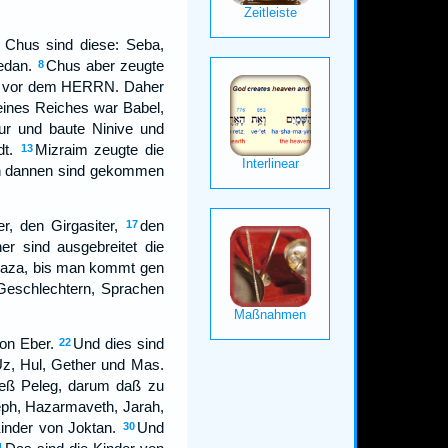
 Chus sind diese: Seba,
edan.
Chus aber zeugte
8
er vor dem HERRN. Daher
eines Reiches war Babel,
r und baute Ninive und
t.
Mizraim zeugte die
13
von dannen sind gekommen
r, den Girgasiter,
den
17
er sind ausgebreitet die
Gaza, bis man kommt gen
 Geschlechtern, Sprachen
von Eber.
Und dies sind
22
Uz, Hul, Gether und Mas.
ieß Peleg, darum daß zu
eph, Hazarmaveth, Jarah,
inder von Joktan.
Und
30
1