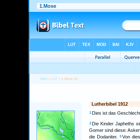
Bibel
>
LUT
> 1.Mose 10
Lutherbibel 1912
Dies ist das Geschlech
1
Die Kinder Japheths s
2
Gomer sind diese: Aske
die Dodaniter.
Von dies
5