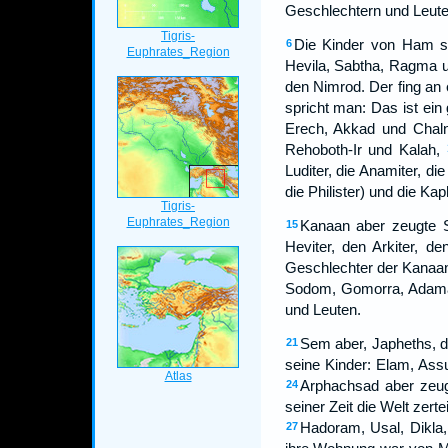
Geschlechtern und Leute
Die Kinder von Ham si
6
Hevila, Sabtha, Ragma 
den Nimrod. Der fing an 
spricht man: Das ist ei
Erech, Akkad und Chaln
Rehoboth-Ir und Kalah,
Luditer, die Anamiter, die
die Philister) und die Kaph
Kanaan aber zeugte S
15
Heviter, den Arkiter, den
Geschlechter der Kanaani
Sodom, Gomorra, Adama
und Leuten.
Sem aber, Japheths, de
21
seine Kinder: Elam, Ass
Arphachsad aber zeug
24
seiner Zeit die Welt zert
Hadoram, Usal, Dikla,
27