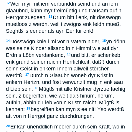
Weil myr mit iem verbunddn seind und an iem
12
glaaubnd, künn myr freimüetig und trausam auf n
Herrgot zuegeen.
Drum bitt i enk, nit dösswögn
13
muetloos z werdn, weil i zwögns enk leidn mueß.
Seghtß is eender als ayn Eer für enk!
Dösswögn knie i mi vor n Vatern nider,
yn dönn
14
15
was seine Kinder allsand in n Himml wie auf dyr
Erdn s Löbn verdankend,
und bitt, er schenkeb
16
enk grund seiner reichn Herrlichkeit, däßß durch
seinn Geist in enkern Innern allweil störcher
werdtß.
Durch n Glaaubn woneb dyr Krist in
17
enkern Hertzn, und föst verwurtzlt müg in enk aau
d Lieb sein.
Mügtß mit alle Kristner dyrzue faehig
18
sein, z begreiffen, wie weit däß hinum, herum,
aufhin, abhin d Lieb von n Kristn raicht. Mügtß is
kennen;
begreiffen kan myn s ee nit! Yso werdtß
19
aft von n Herrgot ganz durchdrungen.
Er kan unenddlich meerer durch sein Kraft, wo in
20