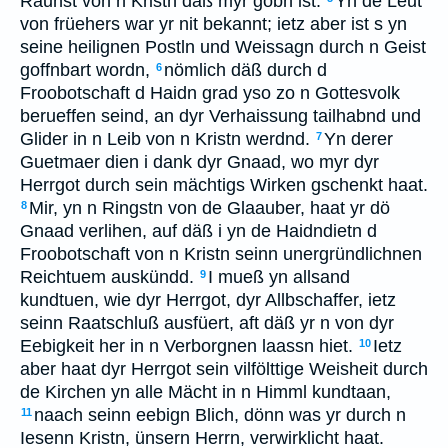
Raunst von n Kristn däß myr göbn ist.
Yn de Leut
von früehers war yr nit bekannt; ietz aber ist s yn
seine heilignen Postln und Weissagn durch n Geist
goffnbart wordn,
nömlich däß durch d
6
Froobotschaft d Haidn grad yso zo n Gottesvolk
berueffen seind, an dyr Verhaissung tailhabnd und
Glider in n Leib von n Kristn werdnd.
Yn derer
7
Guetmaer dien i dank dyr Gnaad, wo myr dyr
Herrgot durch sein mächtigs Wirken gschenkt haat.
Mir, yn n Ringstn von de Glaauber, haat yr dö
8
Gnaad verlihen, auf däß i yn de Haidndietn d
Froobotschaft von n Kristn seinn unergründlichnen
Reichtuem auskündd.
I mueß yn allsand
9
kundtuen, wie dyr Herrgot, dyr Allbschaffer, ietz
seinn Raatschluß ausfüert, aft däß yr n von dyr
Eebigkeit her in n Verborgnen laassn hiet.
Ietz
10
aber haat dyr Herrgot sein vilfölttige Weisheit durch
de Kirchen yn alle Mächt in n Himml kundtaan,
naach seinn eebign Blich, dönn was yr durch n
11
Iesenn Kristn, ünsern Herrn, verwirklicht haat.