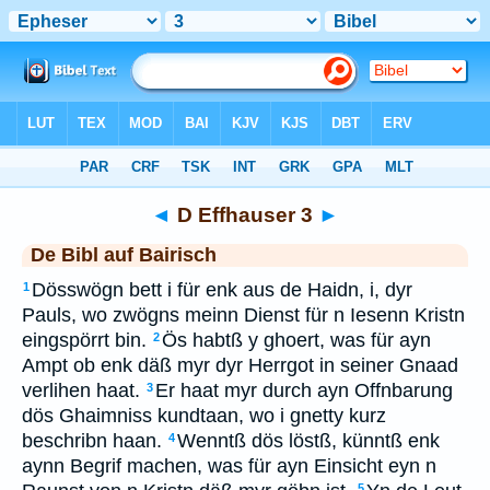
Bibel
>
BAI
> D Effhauser 3
◄
D Effhauser 3
►
De Bibl auf Bairisch
Dösswögn bett i für enk aus de Haidn, i, dyr
1
Pauls, wo zwögns meinn Dienst für n Iesenn Kristn
eingspörrt bin.
Ös habtß y ghoert, was für ayn
2
Ampt ob enk däß myr dyr Herrgot in seiner Gnaad
verlihen haat.
Er haat myr durch ayn Offnbarung
3
dös Ghaimniss kundtaan, wo i gnetty kurz
beschribn haan.
Wenntß dös löstß, künntß enk
4
aynn Begrif machen, was für ayn Einsicht eyn n
5