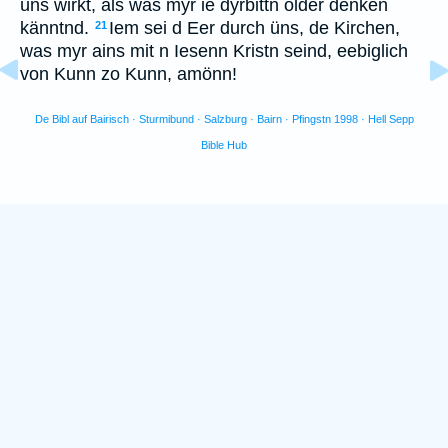
üns wirkt, als was myr ie dyrbittn older denken
känntnd.
Iem sei d Eer durch üns, de Kirchen,
21
was myr ains mit n Iesenn Kristn seind, eebiglich
von Kunn zo Kunn, amönn!
De Bibl auf Bairisch · Sturmibund · Salzburg · Bairn · Pfingstn 1998 · Hell Sepp
Bible Hub