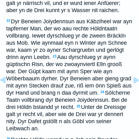
galt yr närrisch vil, und er wurd iener Anfüerer;
aber yn de Drei kunnt yr s Wasser nit raichen.
Dyr Beneien Joiydennsun aus Käbziheel war ayn
22
tapferner Man, der wo aau rechte Höldntaatn
vollbrang. Iewet dyrschlueg yr de zween Bräckln
aus Mob. Wie aynmaal eyn n Winter ayn Schnee
war, kaam yr zo ayner Schargruebn und gerlögt
drinn aynn Leebn.
Aau dyrschlueg yr aynn
23
güptischn Risn, der wo zwoaynviertl Elln grooß
war. Der Güpt kaam mit aynn Sper wie ayn
Wöberbaaum dyrher. Dyr Beneien aber gieng grad
mit aynn Stecken drauf zue, riß iem önn Spieß aus
dyr Hand und brang n daa dyrmit um.
Sölcherne
24
Taatn vollbrang dyr Beneien Joiydennsun. Bei de
drei Höldn bstandd yr recht.
Unter de Dreissge
25
galt yr recht vil, aber wie de Drei war yr dennert
nity. Dyr Dafet gstöllt n als Göbl von seiner
Leibwach an.
26