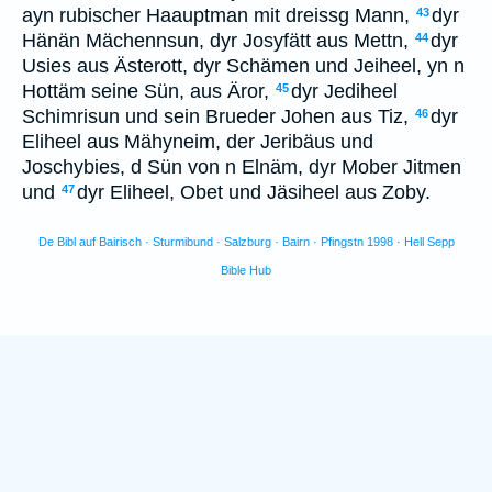
ayn rubischer Haauptman mit dreissg Mann,
dyr
43
Hänän Mächennsun, dyr Josyfätt aus Mettn,
dyr
44
Usies aus Ästerott, dyr Schämen und Jeiheel, yn n
Hottäm seine Sün, aus Äror,
dyr Jediheel
45
Schimrisun und sein Brueder Johen aus Tiz,
dyr
46
Eliheel aus Mähyneim, der Jeribäus und
Joschybies, d Sün von n Elnäm, dyr Mober Jitmen
und
dyr Eliheel, Obet und Jäsiheel aus Zoby.
47
De Bibl auf Bairisch · Sturmibund · Salzburg · Bairn · Pfingstn 1998 · Hell Sepp
Bible Hub