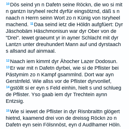
Dös seind yn n Dafetn seine Röckn, die wo si mit
10
n gantzn Isryheel recht dyrfür eingsötznd, däß s n
naach n Herrn seinn Wort zo n Künig von Isryheel
machend.
Daa seind ietz die Höldn aufgfüert: Dyr
11
Jäschobäm Häschmonisun war dyr Ober von de
"Drei". Iewet graeumt yr in ayner Schlacht mit dyr
Lantzn unter dreuhundert Mann auf und dyrstaach
s allsand auf ainmaal.
Naach iem kimmt dyr Ähocher Lazer Dodosun.
12
Er war mit n Dafetn dyrbei, wie si de Pflister bei
13
Pästymim zo n Kampf gsammlnd. Dort war ayn
Gerstnfeld. Wie allss vor de Pflister dyrvonlief,
gstöllt si er eyn s Feld einhin, hielt s und schlueg
14
de Pflister. Yso gaab iem dyr Trechtein aynn
Entzsig.
Wie si iewet de Pflister in dyr Risnbraittn glögert
15
hietnd, kaamend drei von de dreissg Röckn zo n
Dafetn eyn sein Fölsnnöst, eyn d Audlhamer Höln.