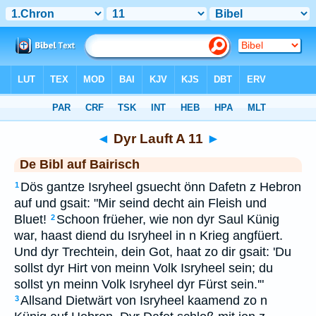
Bibel
>
BAI
> Dyr Lauft A 11
◄
Dyr Lauft A 11
►
De Bibl auf Bairisch
Dös gantze Isryheel gsuecht önn Dafetn z Hebron
1
auf und gsait: "Mir seind decht ain Fleish und
Bluet!
Schoon früeher, wie non dyr Saul Künig
2
war, haast diend du Isryheel in n Krieg angfüert.
Und dyr Trechtein, dein Got, haat zo dir gsait: 'Du
sollst dyr Hirt von meinn Volk Isryheel sein; du
sollst yn meinn Volk Isryheel dyr Fürst sein.'"
Allsand Dietwärt von Isryheel kaamend zo n
3