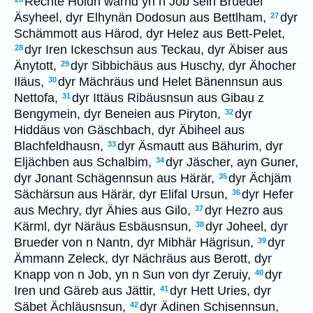
Rechte Höldn warnd yn n Job sein Brueder
Äsyheel, dyr Elhynän Dodosun aus Bettlham,
dyr
27
Schämmott aus Härod, dyr Helez aus Bett-Pelet,
dyr Iren Ickeschsun aus Teckau, dyr Äbiser aus
28
Änytott,
dyr Sibbichäus aus Huschy, dyr Ähocher
29
Iläus,
dyr Mächräus und Helet Bänennsun aus
30
Nettofa,
dyr Ittäus Ribäusnsun aus Gibau z
31
Bengymein, dyr Beneien aus Piryton,
dyr
32
Hiddäus von Gäschbach, dyr Äbiheel aus
Blachfeldhausn,
dyr Äsmautt aus Bähurim, dyr
33
Eljächben aus Schalbim,
dyr Jäscher, ayn Guner,
34
dyr Jonant Schägennsun aus Härär,
dyr Ächjäm
35
Sächärsun aus Härär, dyr Elifal Ursun,
dyr Hefer
36
aus Mechry, dyr Ähies aus Gilo,
dyr Hezro aus
37
Kärml, dyr Näräus Esbäusnsun,
dyr Joheel, dyr
38
Brueder von n Nantn, dyr Mibhär Hägrisun,
dyr
39
Ämmann Zeleck, dyr Nächräus aus Berott, dyr
Knapp von n Job, yn n Sun von dyr Zeruiy,
dyr
40
Iren und Gäreb aus Jättir,
dyr Hett Uries, dyr
41
Säbet Ächläusnsun,
dyr Ädinen Schisennsun,
42