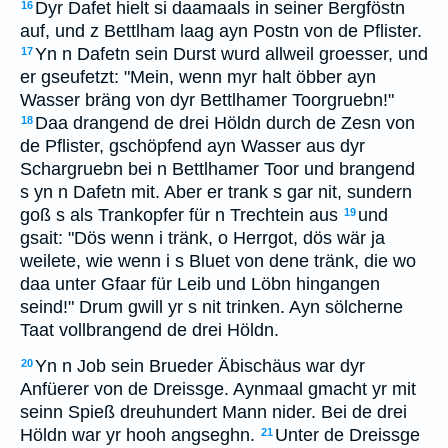
Dyr Dafet hielt si daamaals in seiner Bergföstn
16
auf, und z Bettlham laag ayn Postn von de Pflister.
Yn n Dafetn sein Durst wurd allweil groesser, und
17
er gseufetzt: "Mein, wenn myr halt öbber ayn
Wasser bräng von dyr Bettlhamer Toorgruebn!"
Daa drangend de drei Höldn durch de Zesn von
18
de Pflister, gschöpfend ayn Wasser aus dyr
Schargruebn bei n Bettlhamer Toor und brangend
s yn n Dafetn mit. Aber er trank s gar nit, sundern
goß s als Trankopfer für n Trechtein aus
und
19
gsait: "Dös wenn i tränk, o Herrgot, dös wär ja
weilete, wie wenn i s Bluet von dene tränk, die wo
daa unter Gfaar für Leib und Löbn hingangen
seind!" Drum gwill yr s nit trinken. Ayn sölcherne
Taat vollbrangend de drei Höldn.
Yn n Job sein Brueder Äbischäus war dyr
20
Anfüerer von de Dreissge. Aynmaal gmacht yr mit
seinn Spieß dreuhundert Mann nider. Bei de drei
Höldn war yr hooh angseghn.
Unter de Dreissge
21