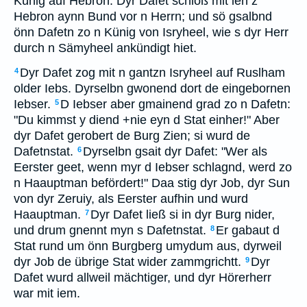
Künig auf Hebron. Dyr Dafet schloß mit ien z
Hebron aynn Bund vor n Herrn; und sö gsalbnd
önn Dafetn zo n Künig von Isryheel, wie s dyr Herr
durch n Sämyheel ankündigt hiet.
Dyr Dafet zog mit n gantzn Isryheel auf Ruslham
4
older Iebs. Dyrselbn gwonend dort de eingebornen
Iebser.
D Iebser aber gmainend grad zo n Dafetn:
5
"Du kimmst y diend +nie eyn d Stat einher!" Aber
dyr Dafet gerobert de Burg Zien; si wurd de
Dafetnstat.
Dyrselbn gsait dyr Dafet: "Wer als
6
Eerster geet, wenn myr d Iebser schlagnd, werd zo
n Haauptman befördert!" Daa stig dyr Job, dyr Sun
von dyr Zeruiy, als Eerster aufhin und wurd
Haauptman.
Dyr Dafet ließ si in dyr Burg nider,
7
und drum gnennt myn s Dafetnstat.
Er gabaut d
8
Stat rund um önn Burgberg umydum aus, dyrweil
dyr Job de übrige Stat wider zammgrichtt.
Dyr
9
Dafet wurd allweil mächtiger, und dyr Hörerherr
war mit iem.