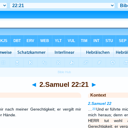
◄
2.Samuel 22:21
►
Kontext
2.Samuel 22
 nach meiner Gerechtigkeit; er vergilt mir
…
Und er führte mic
20
er Hände.
mich heraus; denn er
HERR tut wohl 
Gerechtigkeit; er verg