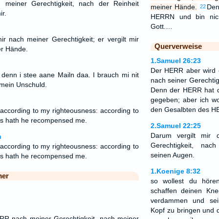
 meiner Gerechtigkeit, nach der Reinheit
meiner Hände.
Den
22
r.
HERRN und bin nich
Gott.…
 nach meiner Gerechtigkeit; er vergilt mir
Querverweise
er Hände.
1.Samuel 26:23
Der HERR aber wird e
 denn i stee aane Mailn daa. I brauch mi nit
nach seiner Gerechti
 mein Unschuld.
Denn der HERR hat d
gegeben; aber ich wo
den Gesalbten des H
cording to my righteousness: according to
ds hath he recompensed me.
2.Samuel 22:25
Darum vergilt mir
n
Gerechtigkeit, nac
cording to my righteousness: according to
seinen Augen.
ds hath he recompensed me.
1.Koenige 8:32
mer
so wollest du hör
schaffen deinen Kne
verdammen und sei
Kopf zu bringen und 
ERR nach meiner Gerechtigkeit, nach meiner