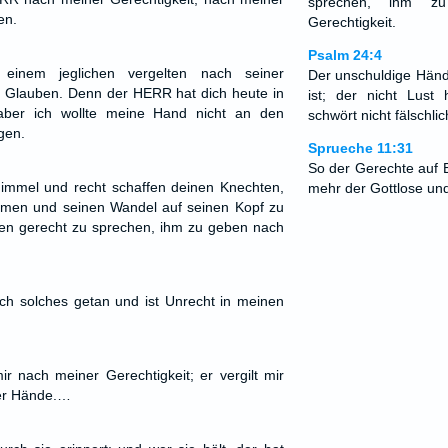
sprechen, ihm z
en.
Gerechtigkeit.
Psalm 24:4
inem jeglichen vergelten nach seiner
Der unschuldige Händ
m Glauben. Denn der HERR hat dich heute in
ist; der nicht Lust
ber ich wollte meine Hand nicht an den
schwört nicht fälschlic
gen.
Sprueche 11:31
So der Gerechte auf E
Himmel und recht schaffen deinen Knechten,
mehr der Gottlose un
men und seinen Wandel auf seinen Kopf zu
en gerecht zu sprechen, ihm zu geben nach
ch solches getan und ist Unrecht in meinen
 nach meiner Gerechtigkeit; er vergilt mir
ner Hände.…