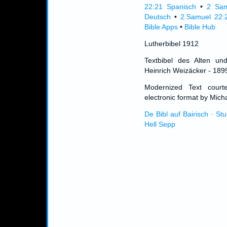
22:21 Spanisch
•
2 Sam
Deutsch
•
2.Samuel 22:
Bible Apps
•
Bible Hub
Lutherbibel 1912
Textbibel des Alten un
Heinrich Weizäcker - 189
Modernized Text cour
electronic format by Micha
De Bibl auf Bairisch · St
Hell Sepp