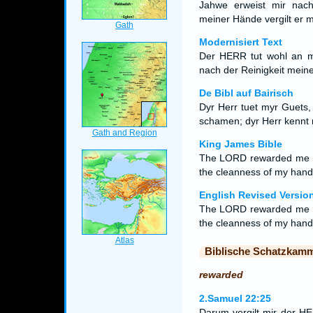
Jahwe erweist mir nach
meiner Hände vergilt er mi
Modernisiert Text
Der HERR tut wohl an mir
nach der Reinigkeit mein
De Bibl auf Bairisch
Dyr Herr tuet myr Guets,
schamen; dyr Herr kennt
King James Bible
The LORD rewarded me ac
the cleanness of my han
English Revised Versio
The LORD rewarded me ac
the cleanness of my han
Biblische Schatzkam
rewarded
2.Samuel 22:25
Darum vergilt mir der H