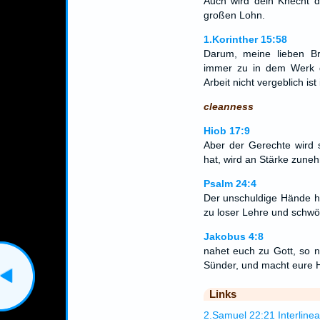
Auch wird dein Knecht du
großen Lohn.
1.Korinther 15:58
Darum, meine lieben Br
immer zu in dem Werk d
Arbeit nicht vergeblich i
cleanness
Hiob 17:9
Aber der Gerechte wird 
hat, wird an Stärke zune
Psalm 24:4
Der unschuldige Hände ha
zu loser Lehre und schwört
Jakobus 4:8
nahet euch zu Gott, so n
Sünder, und macht eure H
Links
2.Samuel 22:21 Interlinea