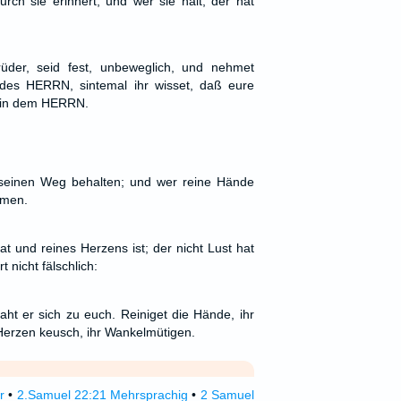
rch sie erinnert; und wer sie hält, der hat
üder, seid fest, unbeweglich, und nehmet
es HERRN, sintemal ihr wisset, daß eure
st in dem HERRN.
seinen Weg behalten; und wer reine Hände
hmen.
t und reines Herzens ist; der nicht Lust hat
 nicht fälschlich:
aht er sich zu euch. Reiniget die Hände, ihr
erzen keusch, ihr Wankelmütigen.
r
•
2.Samuel 22:21 Mehrsprachig
•
2 Samuel