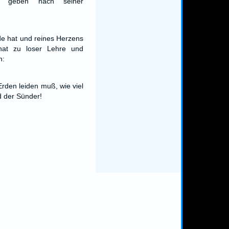
u geben nach seiner
e hat und reines Herzens
 hat zu loser Lehre und
h:
rden leiden muß, wie viel
d der Sünder!