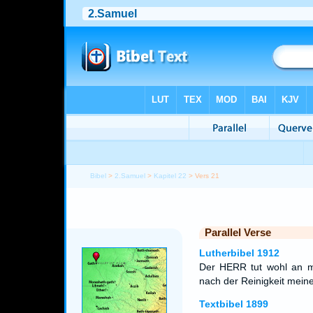
Bibel
>
2.Samuel
>
Kapitel 22
> Vers 21
Parallel Verse
Lutherbibel 1912
Der HERR tut wohl an mir
nach der Reinigkeit mein
Textbibel 1899