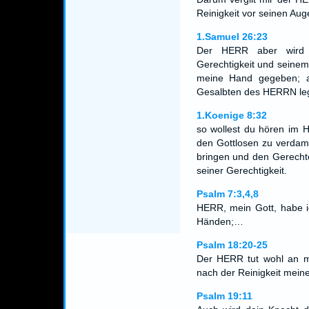
Reinigkeit vor seinen Aug
1.Samuel 26:23
Der HERR aber wird e
Gerechtigkeit und seine
meine Hand gegeben; a
Gesalbten des HERRN le
1.Koenige 8:32
so wollest du hören im 
den Gottlosen zu verdam
bringen und den Gerecht
seiner Gerechtigkeit.
Psalm 7:3,4,8
HERR, mein Gott, habe i
Händen;…
Psalm 18:20-25
Der HERR tut wohl an mir
nach der Reinigkeit mei
Psalm 19:11