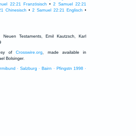
uel 22:21 Französisch
•
2 Samuel 22:21
21 Chinesisch
•
2 Samuel 22:21 Englisch
•
d Neuen Testaments, Emil Kautzsch, Karl
9
tesy of
Crosswire.org
, made available in
el Bolsinger.
urmibund · Salzburg · Bairn · Pfingstn 1998 ·