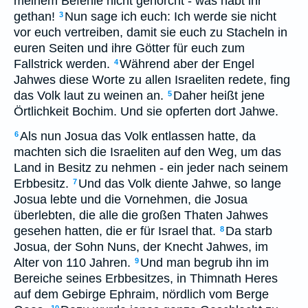
meinem Befehle nicht gehorcht - was habt ihr
gethan!
Nun sage ich euch: Ich werde sie nicht
3
vor euch vertreiben, damit sie euch zu Stacheln in
euren Seiten und ihre Götter für euch zum
Fallstrick werden.
Während aber der Engel
4
Jahwes diese Worte zu allen Israeliten redete, fing
das Volk laut zu weinen an.
Daher heißt jene
5
Örtlichkeit Bochim. Und sie opferten dort Jahwe.
Als nun Josua das Volk entlassen hatte, da
6
machten sich die Israeliten auf den Weg, um das
Land in Besitz zu nehmen - ein jeder nach seinem
Erbbesitz.
Und das Volk diente Jahwe, so lange
7
Josua lebte und die Vornehmen, die Josua
überlebten, die alle die großen Thaten Jahwes
gesehen hatten, die er für Israel that.
Da starb
8
Josua, der Sohn Nuns, der Knecht Jahwes, im
Alter von 110 Jahren.
Und man begrub ihn im
9
Bereiche seines Erbbesitzes, in Thimnath Heres
auf dem Gebirge Ephraim, nördlich vom Berge