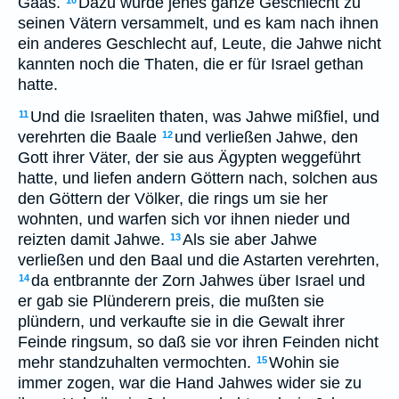
Gaas.
Dazu wurde jenes ganze Geschlecht zu
10
seinen Vätern versammelt, und es kam nach ihnen
ein anderes Geschlecht auf, Leute, die Jahwe nicht
kannten noch die Thaten, die er für Israel gethan
hatte.
Und die Israeliten thaten, was Jahwe mißfiel, und
11
verehrten die Baale
und verließen Jahwe, den
12
Gott ihrer Väter, der sie aus Ägypten weggeführt
hatte, und liefen andern Göttern nach, solchen aus
den Göttern der Völker, die rings um sie her
wohnten, und warfen sich vor ihnen nieder und
reizten damit Jahwe.
Als sie aber Jahwe
13
verließen und den Baal und die Astarten verehrten,
da entbrannte der Zorn Jahwes über Israel und
14
er gab sie Plünderern preis, die mußten sie
plündern, und verkaufte sie in die Gewalt ihrer
Feinde ringsum, so daß sie vor ihren Feinden nicht
mehr standzuhalten vermochten.
Wohin sie
15
immer zogen, war die Hand Jahwes wider sie zu