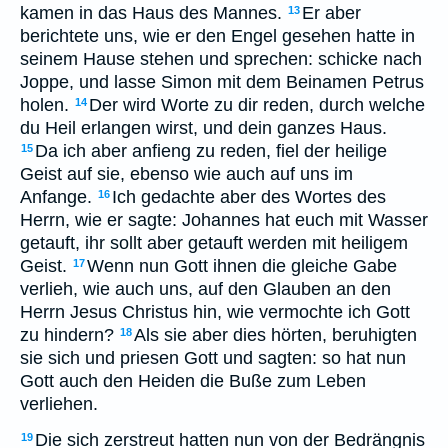
kamen in das Haus des Mannes.
Er aber
13
berichtete uns, wie er den Engel gesehen hatte in
seinem Hause stehen und sprechen: schicke nach
Joppe, und lasse Simon mit dem Beinamen Petrus
holen.
Der wird Worte zu dir reden, durch welche
14
du Heil erlangen wirst, und dein ganzes Haus.
Da ich aber anfieng zu reden, fiel der heilige
15
Geist auf sie, ebenso wie auch auf uns im
Anfange.
Ich gedachte aber des Wortes des
16
Herrn, wie er sagte: Johannes hat euch mit Wasser
getauft, ihr sollt aber getauft werden mit heiligem
Geist.
Wenn nun Gott ihnen die gleiche Gabe
17
verlieh, wie auch uns, auf den Glauben an den
Herrn Jesus Christus hin, wie vermochte ich Gott
zu hindern?
Als sie aber dies hörten, beruhigten
18
sie sich und priesen Gott und sagten: so hat nun
Gott auch den Heiden die Buße zum Leben
verliehen.
Die sich zerstreut hatten nun von der Bedrängnis
19