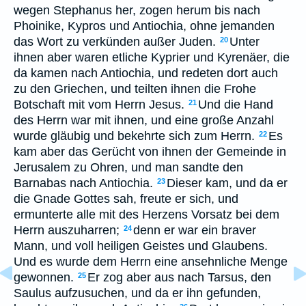
wegen Stephanus her, zogen herum bis nach
Phoinike, Kypros und Antiochia, ohne jemanden
das Wort zu verkünden außer Juden.
Unter
20
ihnen aber waren etliche Kyprier und Kyrenäer, die
da kamen nach Antiochia, und redeten dort auch
zu den Griechen, und teilten ihnen die Frohe
Botschaft mit vom Herrn Jesus.
Und die Hand
21
des Herrn war mit ihnen, und eine große Anzahl
wurde gläubig und bekehrte sich zum Herrn.
Es
22
kam aber das Gerücht von ihnen der Gemeinde in
Jerusalem zu Ohren, und man sandte den
Barnabas nach Antiochia.
Dieser kam, und da er
23
die Gnade Gottes sah, freute er sich, und
ermunterte alle mit des Herzens Vorsatz bei dem
Herrn auszuharren;
denn er war ein braver
24
Mann, und voll heiligen Geistes und Glaubens.
Und es wurde dem Herrn eine ansehnliche Menge
gewonnen.
Er zog aber aus nach Tarsus, den
25
Saulus aufzusuchen, und da er ihn gefunden,