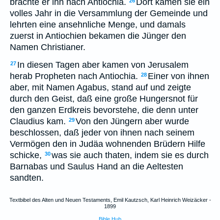
brachte er ihn nach Antiochia.
Dort kamen sie ein
26
volles Jahr in die Versammlung der Gemeinde und
lehrten eine ansehnliche Menge, und damals
zuerst in Antiochien bekamen die Jünger den
Namen Christianer.
In diesen Tagen aber kamen von Jerusalem
27
herab Propheten nach Antiochia.
Einer von ihnen
28
aber, mit Namen Agabus, stand auf und zeigte
durch den Geist, daß eine große Hungersnot für
den ganzen Erdkreis bevorstehe, die denn unter
Claudius kam.
Von den Jüngern aber wurde
29
beschlossen, daß jeder von ihnen nach seinem
Vermögen den in Judäa wohnenden Brüdern Hilfe
schicke,
was sie auch thaten, indem sie es durch
30
Barnabas und Saulus Hand an die Aeltesten
sandten.
Textbibel des Alten und Neuen Testaments, Emil Kautzsch, Karl Heinrich Weizäcker -
1899
Bible Hub