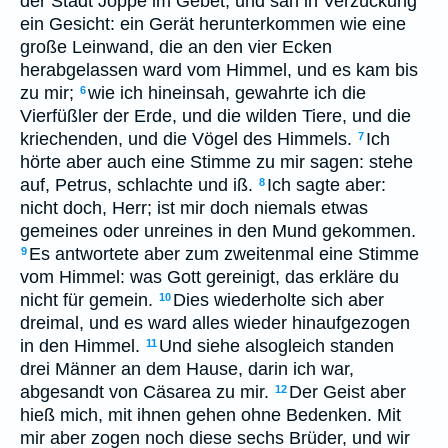
der Stadt Joppe im Gebet, und sah in Verzückung
ein Gesicht: ein Gerät herunterkommen wie eine
große Leinwand, die an den vier Ecken
herabgelassen ward vom Himmel, und es kam bis
zu mir;
wie ich hineinsah, gewahrte ich die
6
Vierfüßler der Erde, und die wilden Tiere, und die
kriechenden, und die Vögel des Himmels.
Ich
7
hörte aber auch eine Stimme zu mir sagen: stehe
auf, Petrus, schlachte und iß.
Ich sagte aber:
8
nicht doch, Herr; ist mir doch niemals etwas
gemeines oder unreines in den Mund gekommen.
Es antwortete aber zum zweitenmal eine Stimme
9
vom Himmel: was Gott gereinigt, das erkläre du
nicht für gemein.
Dies wiederholte sich aber
10
dreimal, und es ward alles wieder hinaufgezogen
in den Himmel.
Und siehe alsogleich standen
11
drei Männer an dem Hause, darin ich war,
abgesandt von Cäsarea zu mir.
Der Geist aber
12
hieß mich, mit ihnen gehen ohne Bedenken. Mit
mir aber zogen noch diese sechs Brüder, und wir