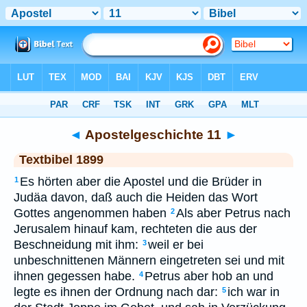
Bibel
>
TEX
> Apostelgeschichte 11
◄
Apostelgeschichte 11
►
Textbibel 1899
Es hörten aber die Apostel und die Brüder in
1
Judäa davon, daß auch die Heiden das Wort
Gottes angenommen haben
Als aber Petrus nach
2
Jerusalem hinauf kam, rechteten die aus der
Beschneidung mit ihm:
weil er bei
3
unbeschnittenen Männern eingetreten sei und mit
ihnen gegessen habe.
Petrus aber hob an und
4
legte es ihnen der Ordnung nach dar:
ich war in
5