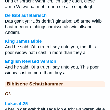
Und er sprach: Wahrlich, ich sage euch, diese
arme Witwe hat mehr denn sie alle eingelegt.
De Bibl auf Bairisch
Daa gsait yr: "Dös derfftß glaaubn: Dö arme Witib
haat meerer einhingschmissn als wie allsand
Andern.
King James Bible
And he said, Of a truth I say unto you, that this
poor widow hath cast in more than they all:
English Revised Version
And he said, Of a truth I say unto you, This poor
widow cast in more than they all:
Biblische Schatzkammer
Of.
Lukas 4:25
Aber in der Wahrheit sage ich euch: Es waren viele