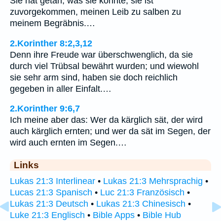
Sie hat getan, was sie konnte; sie ist
zuvorgekommen, meinen Leib zu salben zu
meinem Begräbnis.…
2.Korinther 8:2,3,12
Denn ihre Freude war überschwenglich, da sie
durch viel Trübsal bewährt wurden; und wiewohl
sie sehr arm sind, haben sie doch reichlich
gegeben in aller Einfalt.…
2.Korinther 9:6,7
Ich meine aber das: Wer da kärglich sät, der wird
auch kärglich ernten; und wer da sät im Segen, der
wird auch ernten im Segen.…
Links
Lukas 21:3 Interlinear
•
Lukas 21:3 Mehrsprachig
•
Lucas 21:3 Spanisch
•
Luc 21:3 Französisch
•
Lukas 21:3 Deutsch
•
Lukas 21:3 Chinesisch
•
Luke 21:3 Englisch
•
Bible Apps
•
Bible Hub