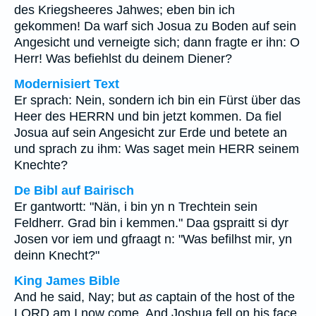
des Kriegsheeres Jahwes; eben bin ich
gekommen! Da warf sich Josua zu Boden auf sein
Angesicht und verneigte sich; dann fragte er ihn: O
Herr! Was befiehlst du deinem Diener?
Modernisiert Text
Er sprach: Nein, sondern ich bin ein Fürst über das
Heer des HERRN und bin jetzt kommen. Da fiel
Josua auf sein Angesicht zur Erde und betete an
und sprach zu ihm: Was saget mein HERR seinem
Knechte?
De Bibl auf Bairisch
Er gantwortt: "Nän, i bin yn n Trechtein sein
Feldherr. Grad bin i kemmen." Daa gspraitt si dyr
Josen vor iem und gfraagt n: "Was befilhst mir, yn
deinn Knecht?"
King James Bible
And he said, Nay; but
as
captain of the host of the
LORD am I now come. And Joshua fell on his face