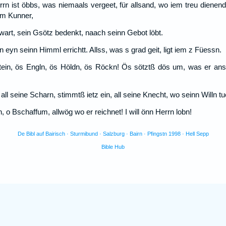
n ist öbbs, was niemaals vergeet, für allsand, wo iem treu dienend.
 um Kunner,
wart, sein Gsötz bedenkt, naach seinn Gebot löbt.
 eyn seinn Himml errichtt. Allss, was s grad geit, ligt iem z Füessn.
tein, ös Engln, ös Höldn, ös Röckn! Ös sötztß dös um, was er ansch
all seine Scharn, stimmtß ietz ein, all seine Knecht, wo seinn Willn t
, o Bschaffum, allwög wo er reichnet! I will önn Herrn lobn!
De Bibl auf Bairisch · Sturmibund · Salzburg · Bairn · Pfingstn 1998 · Hell Sepp
Bible Hub