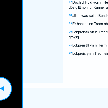
Doch d Huld von n Herr
17
dös giltt non für Kunner
allss, was seinn Bund 
18
Er haat seinn Troon obn
19
Lobpreistß yn n Trech
20
gfölgig.
Lobpreistß yn n Herrn; 
21
Lobpreis yn n Trechtein
22