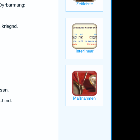
 Dyrbarmung;
 kriegnd.
össn.
chtnd.