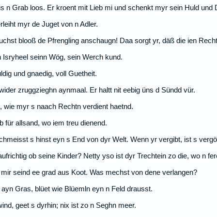
us n Grab loos. Er kroent mit Lieb mi und schenkt myr sein Huld und
rleiht myr de Juget von n Adler.
rauchst blooß de Pfrengling anschaugn! Daa sorgt yr, däß die ien Recht
n Isryheel seinn Wög, sein Werch kund.
ldig und gnaedig, voll Guetheit.
wider zruggzieghn aynmaal. Er haltt nit eebig üns d Sündd vür.
ns, wie myr s naach Rechtn verdient haetnd.
 für allsand, wo iem treu dienend.
schmeisst s hinst eyn s End von dyr Welt. Wenn yr vergibt, ist s verg
aufrichtig ob seine Kinder? Netty yso ist dyr Trechtein zo die, wo n fer
, mir seind ee grad aus Koot. Was mechst von dene verlangen?
ayn Gras, blüet wie Blüemln eyn n Feld drausst.
nd, geet s dyrhin; nix ist zo n Seghn meer.