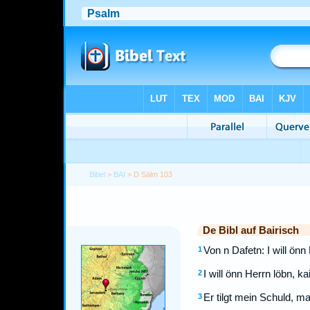
Bibel
>
BAI
> D Sälm 103
De Bibl auf Bairisch
Von n Dafetn: I will önn
1
I will önn Herrn löbn, k
2
Er tilgt mein Schuld, m
3