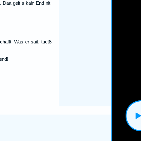
 Daa geit s kain End nit,
afft. Was er sait, tuetß
uend!