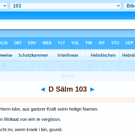
◄
D Sälm 103
►
 Herrn lobn, aus gantzer Kraft seinn heilign Namen.
ain Woltaat von iem ie vergössn.
acht mi, wenn krank i bin, gsund.