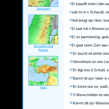
Er kaaufft mein Löbn a
4
satt mi in n Schwudl, ve
5
Heil bringt dyr Herr; b
6
Er taat mit n Mosenn y
7
Er ist barmhertzig, gedu
8
Er gaat seinn Zorn aau 
9
Er taucht nit einhin ü
10
Himmlhooh ist sein Lieb
11
Er tilgt üns d Schuld, 
12
Barmt nit ayn Vater si 
13
Er kennt üns ee, waiß
14
S Menschnlöbn ist wie 
15
Kimmt aft dyr Wüestnwi
16