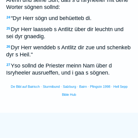
Ärenn und seine Sün, däß s d Isryheeler mit dene
Worter sögnen sollnd:
"Dyr Herr sögn und behüetteb di.
24
Dyr Herr laasseb s Antlitz über dir leuchtn und
25
sei dyr gnaedig.
Dyr Herr wenddeb s Antlitz dir zue und schenkeb
26
dyr s Heil."
Yso sollnd de Priester meinn Nam über d
27
Isryheeler ausrueffen, und i gaa s sögnen.
De Bibl auf Bairisch · Sturmibund · Salzburg · Bairn · Pfingstn 1998 · Hell Sepp
Bible Hub