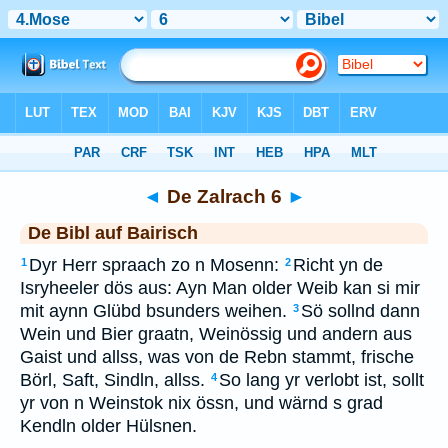
Bibel
>
BAI
> De Zalrach 6
◄
De Zalrach 6
►
De Bibl auf Bairisch
Dyr Herr spraach zo n Mosenn:
Richt yn de
1
2
Isryheeler dös aus: Ayn Man older Weib kan si mir
mit aynn Glübd bsunders weihen.
Sö sollnd dann
3
Wein und Bier graatn, Weinössig und andern aus
Gaist und allss, was von de Rebn stammt, frische
Börl, Saft, Sindln, allss.
So lang yr verlobt ist, sollt
4
yr von n Weinstok nix össn, und wärnd s grad
Kendln older Hülsnen.