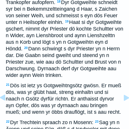
Trankopfer aufopfern.
Dyr Gotgweihte schneidt
18
syr bei n Bekemmzeltteingang d Haar, s Zaichen
von seiner Weih, und schmeisst s eyn dös Feuer
unter n Heilsopfer einhin.
Haat si dyr Gotgweihte
19
gschert, nimmt dyr Priester dö kochte Schultter von
n Wider, ayn Lienshbroot und aynn Lienshzelttn
aus n Korb und lögt s yn n Gotgweihtn eyn d
Höndd.
Dann schwingt s dyr Priester yn n Herrn
20
dar. Die Gaabn seind gweiht und steend yn n
Priester zue, wie aau dö Schultter und Brust von n
Darschwung. Dyrnaach derf dyr Gotgweihte aau
wider aynn Wein trinken.
Dös ist ietz ys Gotgweihtngsötz gwösn. Er mueß
21
dös, was yr glübt haat, streng einhaltn und si
naach n Gsötz dyrfür richtn. Er anthaisst dyrvor
ayn Opfer, dös was yr dyrnaach aau bringen
mueß; und wenn yr öbbs drauflögt, ist s aau recht.
Dyr Trechtein spraach zo n Mosenn:
Sag yn n
22
23