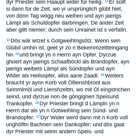
dyr Priester sein Haaupt wider für heilig.
Er sollt
12
si dann für de Zeit, wo yr ursprünglich glübt hiet,
von dönn Tag wögg neu weihen und ayn jaerigs
Lämpl als Schuldopfer darbringen. De ander Zeit
aber giltt niemer; durch sein Unrainet ist s verfalln.
Dös wär ietzet s Gotgweihtngsötz. Wenn sein
13
Glübd umhin ist, geet yr zo n Bekemmzeltteingang
hin
und bringt yn n Herrn ayn Opfer. Dyrzue
14
ghoert ayn jaerigs Schaafböckl als Brandopfer, ayn
jaerigs weibets Lämpl als Sündopfer und ayn
Wider als Heilsopfer, allss aane Zaadl.
Weiters
15
braucht yr aynn Korb voll Öllienshbroot aus
Semmlmöl und Lienshzelttn, wo mit Öl eingstrichen
seind, und dyrzue non de göngignen Speisund
Trankopfer.
Dyr Priester bringt d Lämpln yn n
16
Herrn dar als yn n Gotweihling sein Sünd- und
Brandopfer.
Dyr Wider werd dann mit n Korb voll
17
unghöfltn Bachnen sein Dankopfer; und dös gaat
dyr Priester mit seinn andern Speis- und