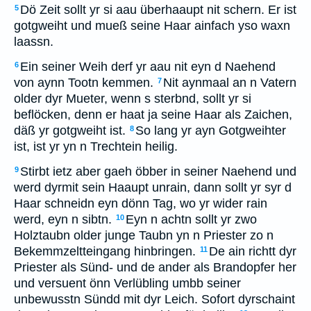
Dö Zeit sollt yr si aau überhaaupt nit schern. Er ist
5
gotgweiht und mueß seine Haar ainfach yso waxn
laassn.
Ein seiner Weih derf yr aau nit eyn d Naehend
6
von aynn Tootn kemmen.
Nit aynmaal an n Vatern
7
older dyr Mueter, wenn s sterbnd, sollt yr si
beflöcken, denn er haat ja seine Haar als Zaichen,
däß yr gotgweiht ist.
So lang yr ayn Gotgweihter
8
ist, ist yr yn n Trechtein heilig.
Stirbt ietz aber gaeh öbber in seiner Naehend und
9
werd dyrmit sein Haaupt unrain, dann sollt yr syr d
Haar schneidn eyn dönn Tag, wo yr wider rain
werd, eyn n sibtn.
Eyn n achtn sollt yr zwo
10
Holztaubn older junge Taubn yn n Priester zo n
Bekemmzeltteingang hinbringen.
De ain richtt dyr
11
Priester als Sünd- und de ander als Brandopfer her
und versuent önn Verlübling umbb seiner
unbewusstn Sündd mit dyr Leich. Sofort dyrschaint