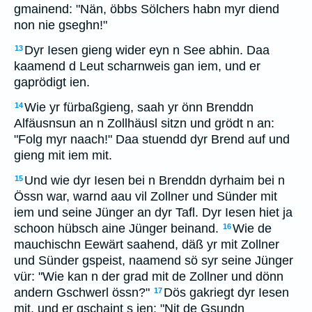
gmainend: "Nän, öbbs Sölchers habn myr diend
non nie gseghn!"
Dyr Iesen gieng wider eyn n See abhin. Daa
13
kaamend d Leut scharnweis gan iem, und er
gaprödigt ien.
Wie yr fürbaßgieng, saah yr önn Brenddn
14
Alfäusnsun an n Zollhäusl sitzn und grödt n an:
"Folg myr naach!" Daa stuendd dyr Brend auf und
gieng mit iem mit.
Und wie dyr Iesen bei n Brenddn dyrhaim bei n
15
Össn war, warnd aau vil Zollner und Sünder mit
iem und seine Jünger an dyr Tafl. Dyr Iesen hiet ja
schoon hübsch aine Jünger beinand.
Wie de
16
mauchischn Eewärt saahend, däß yr mit Zollner
und Sünder gspeist, naamend sö syr seine Jünger
vür: "Wie kan n der grad mit de Zollner und dönn
andern Gschwerl össn?"
Dös gakriegt dyr Iesen
17
mit, und er gschaint s ien: "Nit de Gsundn