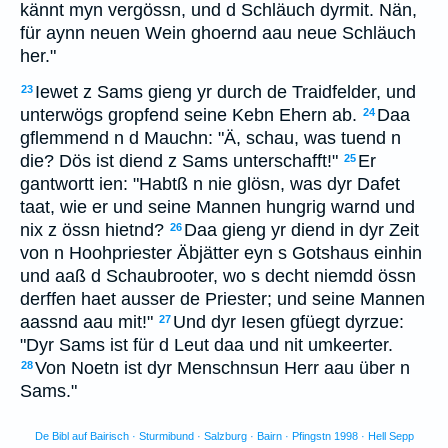
kännt myn vergössn, und d Schläuch dyrmit. Nän,
für aynn neuen Wein ghoernd aau neue Schläuch
her."
Iewet z Sams gieng yr durch de Traidfelder, und
23
unterwögs gropfend seine Kebn Ehern ab.
Daa
24
gflemmend n d Mauchn: "Ä, schau, was tuend n
die? Dös ist diend z Sams unterschafft!"
Er
25
gantwortt ien: "Habtß n nie glösn, was dyr Dafet
taat, wie er und seine Mannen hungrig warnd und
nix z össn hietnd?
Daa gieng yr diend in dyr Zeit
26
von n Hoohpriester Äbjätter eyn s Gotshaus einhin
und aaß d Schaubrooter, wo s decht niemdd össn
derffen haet ausser de Priester; und seine Mannen
aassnd aau mit!"
Und dyr Iesen gfüegt dyrzue:
27
"Dyr Sams ist für d Leut daa und nit umkeerter.
Von Noetn ist dyr Menschnsun Herr aau über n
28
Sams."
De Bibl auf Bairisch · Sturmibund · Salzburg · Bairn · Pfingstn 1998 · Hell Sepp