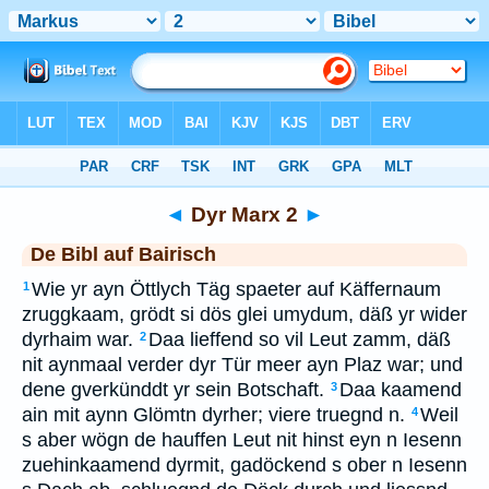
Bibel
>
BAI
> Dyr Marx 2
◄
Dyr Marx 2
►
De Bibl auf Bairisch
Wie yr ayn Öttlych Täg spaeter auf Käffernaum
1
zruggkaam, grödt si dös glei umydum, däß yr wider
dyrhaim war.
Daa lieffend so vil Leut zamm, däß
2
nit aynmaal verder dyr Tür meer ayn Plaz war; und
dene gverkünddt yr sein Botschaft.
Daa kaamend
3
ain mit aynn Glömtn dyrher; viere truegnd n.
Weil
4
s aber wögn de hauffen Leut nit hinst eyn n Iesenn
zuehinkaamend dyrmit, gadöckend s ober n Iesenn