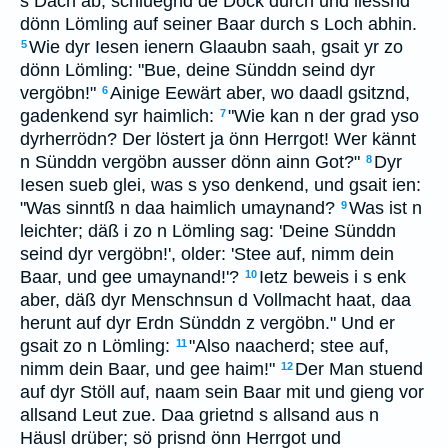
s Dach ab, schluegnd de Döck durch und liessnd
dönn Lömling auf seiner Baar durch s Loch abhin.
Wie dyr Iesen ienern Glaaubn saah, gsait yr zo
5
dönn Lömling: "Bue, deine Sünddn seind dyr
vergöbn!"
Ainige Eewärt aber, wo daadl gsitznd,
6
gadenkend syr haimlich:
"Wie kan n der grad yso
7
dyrherrödn? Der löstert ja önn Herrgot! Wer kännt
n Sünddn vergöbn ausser dönn ainn Got?"
Dyr
8
Iesen sueb glei, was s yso denkend, und gsait ien:
"Was sinntß n daa haimlich umaynand?
Was ist n
9
leichter; däß i zo n Lömling sag: 'Deine Sünddn
seind dyr vergöbn!', older: 'Stee auf, nimm dein
Baar, und gee umaynand!'?
Ietz beweis i s enk
10
aber, däß dyr Menschnsun d Vollmacht haat, daa
herunt auf dyr Erdn Sünddn z vergöbn." Und er
gsait zo n Lömling:
"Also naacherd; stee auf,
11
nimm dein Baar, und gee haim!"
Der Man stuend
12
auf dyr Stöll auf, naam sein Baar mit und gieng vor
allsand Leut zue. Daa grietnd s allsand aus n
Häusl drüber; sö prisnd önn Herrgot und