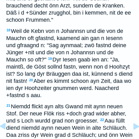
brauchend decht önn Arzt, sundern de Kranken.
Däß i d +Sünder zrugghol, bin i kemmen, nit de ee
schoon Frummen."
Weil de Kebn von n Johannsn und die von de
18
Mauchn oft gfastnd, kaamend ain gan n Iesenn
und gfraagnd n: "Sag aynmaal; zwö fastnd deine
Jünger +nit und die von n Johannsn und de
Mauchn so oft?"
Dyr Iesen gaab ien an: "Ja,
19
maintß, de Göst sollnd fastn, wenn non d Hoohzyt
ist? So lang dyr Bräuggen daa ist, künnend s diend
nit fastn!
Aber es kimmt schoon ayn Zeit, daa wo
20
ien dyr Hoohzeiter gnummen werd. Naacherd
+fastnd s aau.
Niemdd flickt ayn alts Gwand mit aynn neuen
21
Stof. Der neue Flök riss +doch grad wider abher,
und s Loch wurdd grad non groesser.
Aau füllt
22
diend niemdd aynn neuen Wein in alte Schläuch.
Daa zriss dyr Wein grad d Schläuch; und önn Wein