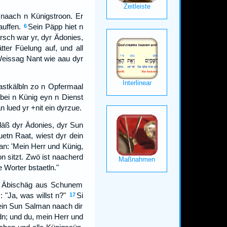
 naach n Künigstroon. Er
auffen.
Sein Päpp hiet n
6
rsch war yr, dyr Ädonies,
ter Füelung auf, und all
Weissag Nant wie aau dyr
astkälbln zo n Opfermaal
bei n Künig eyn n Dienst
lued yr +nit ein dyrzue.
 däß dyr Ädonies, dyr Sun
uetn Raat, wiest dyr dein
an: 'Mein Herr und Künig,
 sitzt. Zwö ist naacherd
 Worter bstaetln."
 d Äbischäg aus Schunem
 "Ja, was willst n?"
Si
17
mein Sun Salman naach dir
dn; und du, mein Herr und