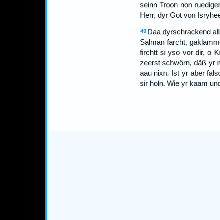
seinn Troon non ruediger
Herr, dyr Got von Isryhee
Daa dyrschrackend al
49
Salman farcht, gaklammer
firchtt si yso vor dir, 
zeerst schwörn, däß yr m
aau nixn. Ist yr aber fal
sir holn. Wie yr kaam un