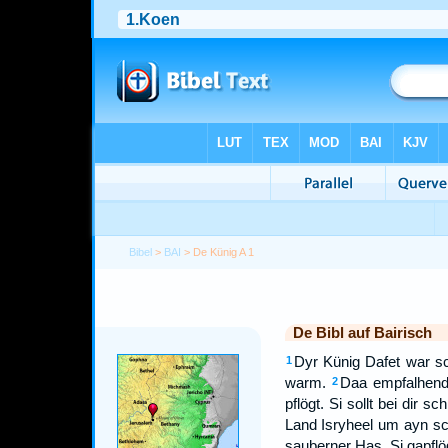
Bibel
>
BAI
> De Künig A 1
De Bibl auf Bairisch
Dyr Künig Dafet war s
1
warm.
Daa empfalhend 
2
pflögt. Si sollt bei dir
Land Isryheel um ayn s
sauberner Has. Si gapflög