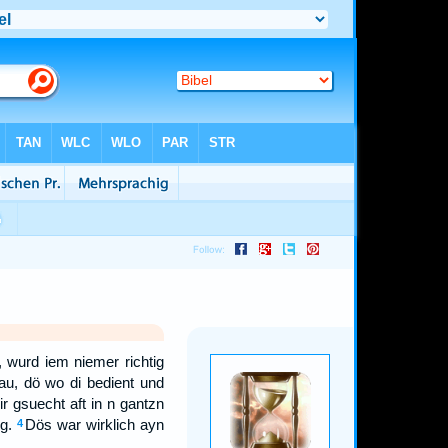
 wurd iem niemer richtig
au, dö wo di bedient und
r gsuecht aft in n gantzn
g.
Dös war wirklich ayn
4