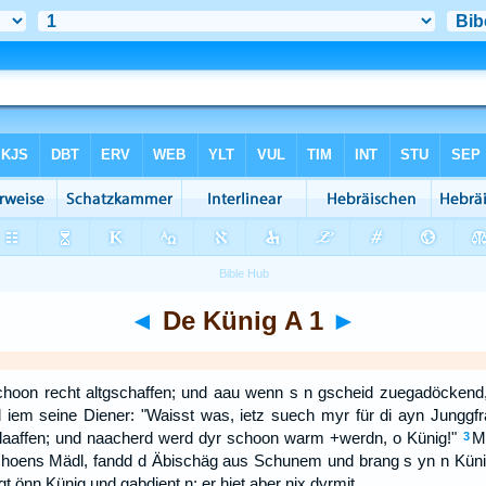
◄
De Künig A 1
►
choon recht altgschaffen; und aau wenn s n gscheid zuegadöckend,
iem seine Diener: "Waisst was, ietz suech myr für di ayn Junggfr
 schlaaffen; und naacherd werd dyr schoon warm +werdn, o Künig!"
Mi
3
choens Mädl, fandd d Äbischäg aus Schunem und brang s yn n Küni
t önn Künig und gabdient n; er hiet aber nix dyrmit.