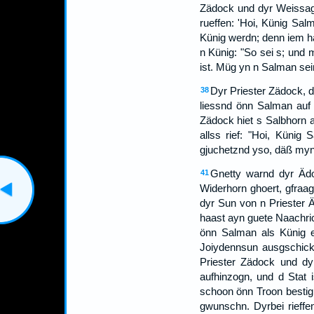
Zädock und dyr Weissag 
rueffen: 'Hoi, Künig Salm
Künig werdn; denn iem ha
n Künig: "So sei s; und 
ist. Müg yn n Salman sei
Dyr Priester Zädock, 
38
liessnd önn Salman auf 
Zädock hiet s Salbhorn 
allss rief: "Hoi, Künig 
gjuchetznd yso, däß myn
Gnetty warnd dyr Ädo
41
Widerhorn ghoert, gfraagt
dyr Sun von n Priester 
haast ayn guete Naachric
önn Salman als Künig e
Joiydennsun ausgschick
Priester Zädock und dy
aufhinzogn, und d Stat
schoon önn Troon bestig
gwunschn. Dyrbei rieff