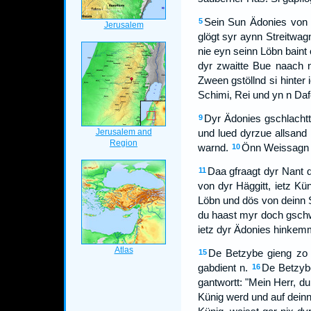
Sein Sun Ädonies von 
5
glögt syr aynn Streitwag
nie eyn seinn Löbn baint
dyr zwaitte Bue naach 
Zween gstöllnd si hinter 
Schimi, Rei und yn n Daf
Dyr Ädonies gschlachtt
9
und lued dyrzue allsand
warnd.
Önn Weissagn N
10
Daa gfraagt dyr Nant d
11
von dyr Häggitt, ietz Kü
Löbn und dös von deinn 
du haast myr doch gschw
ietz dyr Ädonies hinkem
De Betzybe gieng zo 
15
gabdient n.
De Betzybe
16
gantwortt: "Mein Herr, d
Künig werd und auf deinn