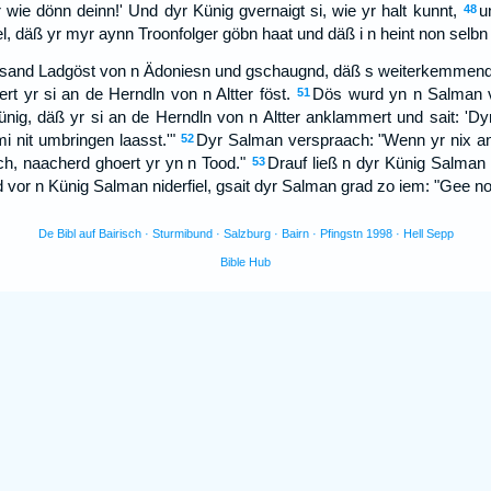
 wie dönn deinn!' Und dyr Künig gvernaigt si, wie yr halt kunnt,
u
48
l, däß yr myr aynn Troonfolger göbn haat und däß i n heint non selbn d
lsand Ladgöst von n Ädoniesn und gschaugnd, däß s weiterkemmend
t yr si an de Herndln von n Altter föst.
Dös wurd yn n Salman v
51
o Künig, däß yr si an de Herndln von n Altter anklammert und sait: 'D
i nit umbringen laasst.'"
Dyr Salman verspraach: "Wenn yr nix ans
52
sch, naacherd ghoert yr yn n Tood."
Drauf ließ n dyr Künig Salman
53
d vor n Künig Salman niderfiel, gsait dyr Salman grad zo iem: "Gee n
De Bibl auf Bairisch · Sturmibund · Salzburg · Bairn · Pfingstn 1998 · Hell Sepp
Bible Hub