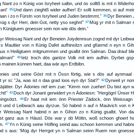
Nant zo n Künig von Isryheel salbn, und ös solltß is mit n Wider
an!'
Und dann zieghtß wider aufher! Er sollt kemmen, si auf mein
35
an i zo n Fürstn von Isryheel und Juden bestimmt."
Dyr Beneien 
36
müg s dyr Herr, dein Got, netty yso seghn!"
Müg yr mit n Salman s
37
n Künigtuem groesser sein non wie dös dein."
dyr Weissag Nant und dyr Beneien Joiydennsun zognd mit dyr Leibwa
s Maultier von n Künig Dafet aufhinsitzn und gfüernd n eyn n Gih
aus n Heiligtuem mitgnummen und gsalbt önn Salman. Daa drauf bl
Salman!"
Ietz troch dös gantze Volk mit iem aufhin. Dyrbei gsp
40
 mainen künnen haet, daa wär ayn Erdbibn.
nies und seine Göst mit n Össn förtig, wie s dös auf aynmaal
 yr si: "Ja, was ist n daa grad loos eyn dyr Stat?"
Dyrweil yr non
42
Äbjätter. Dyr Ädonies rief iem zue: "Kimm non zueher! Du bist ayn 
ht!"
Doch dyr Jonant gerwidert yn n Ädoniesn: "Hergögn! Ünser He
43
ingsötzt.
Er haat mit iem önn Priester Zädock, önn Weissagn
44
t und d Leibwach aau dyrzue. Sö habnd n auf n Maulvich von n Kü
r Weissag Nant habnd n an n Gihon zo n Künig gsalbt. Von daa
 ist ganz aus n Häusl. Dös war y dö Möttn, woß schoon ghoert ha
n.
Yn n Künig seine Höfling seind aau schoon kemmen und habnd
47
end s aus: 'Müg dyr Herrgot yn n Salman seinn Ruem non groess