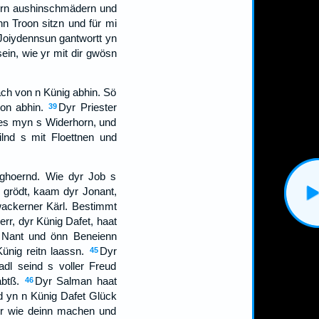
horn aushinschmädern und
n Troon sitzn und für mi
Joiydennsun gantwortt yn
ein, wie yr mit dir gwösn
ch von n Künig abhin. Sö
on abhin.
Dyr Priester
39
ies myn s Widerhorn, und
ilnd s mit Floettnen und
 ghoernd. Wie dyr Job s
 grödt, kaam dyr Jonant,
wackerner Kärl. Bestimmt
rr, dyr Künig Dafet, haat
 Nant und önn Beneienn
nig reitn laassn.
Dyr
45
dl seind s voller Freud
btß.
Dyr Salman haat
46
 yn n Künig Dafet Glück
er wie deinn machen und