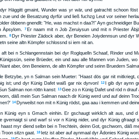
dyr Häggitt gmaint, Wunder was yr wär, und gatrachtt schoon föst
n zue und de Besatzung dyrfür und ließ fuchzg Leut vor seiner herla
 older öbbenn gnendlt: "He, was machst n daa?!" Ayn gschneidiger Bu
n Äpsylom.
Er naam mit n Job Zeruiysun und mit n Priester Äbjät
7
iem.
Dyr Priester Zädock aber, dyr Beneien Joiydennsun und dyr 
8
etn seine altn Kömpfer schlossnd si iem nit an.
 aft bei n Schlangennstain bei dyr Roglquelln Schaaf, Rinder und M
 Künigssün, seine Brüeder, ein und aau alle Mannen von Juden, wo 
ant aber, önn Beneienn, de altn Kömpfer und seinn Bruedern Salman 
e Betzybe, yn n Salman sein Mueter: "Haast dös gar nit mitkriegt,
nig ist; und dyr Künig Dafet waiß gar nix dyrvon!
I gib dyr aynn g
12
Sun Salman non röttn kanst:
Gee zo n Künig Dafet und röd n drauf 
13
orn, däß mein Sun Salman naach dir Künig werd und auf deinn Troon
men?'
Dyrweilst non mit n Künig rödst, gaa aau i kemmen und deine
14
n Künig eyn s Gmach einhin. Er gschaugt wirklich alt aus, und
 gvernaigt si und warf si vor n Künig nider, und dyr Künig gfraagt s:
u haast myr diend selbn bei n Trechtein, deinn Got, gschworn, däß 
 Troon sitzn gaat.
Ietz ist aber auf aynmaal dyr Ädonies Künig wor
18
19