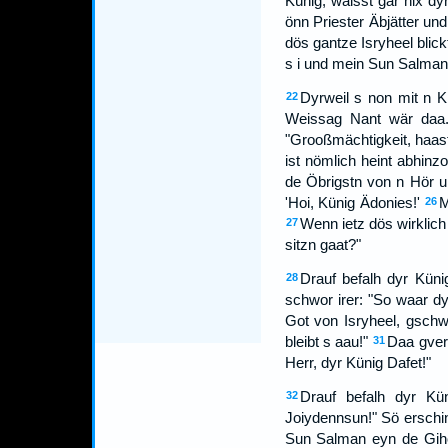
Künig, waisst gar nix dy
önn Priester Äbjätter un
dös gantze Isryheel blick
s i und mein Sun Salman 
Dyrweil s non mit n 
22
Weissag Nant wär daa.
"Grooßmächtigkeit, haas
ist nömlich heint abhinz
de Öbrigstn von n Hör un
'Hoi, Künig Ädonies!'
M
26
Wenn ietz dös wirklich 
27
sitzn gaat?"
Drauf befalh dyr Küni
28
schwor irer: "So waar dy
Got von Isryheel, gschw
bleibt s aau!"
Daa gvern
31
Herr, dyr Künig Dafet!"
Drauf befalh dyr Kü
32
Joiydennsun!" Sö erschi
Sun Salman eyn de Gihon