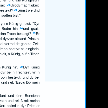
chen und alle Künigssün,
ait.
Grooßmächtigkeit,
20
besteigt?
Sünst werdnd
21
aaffen bist."
yn n Künig gmeldt: "Dyr
n Bodm hin
und gsait:
24
inn Troon besteigt?
Er
25
d dyrzue allsand Printzn,
d plerrnd de gantze Zeit:
an haat yr nit eingladn.
 dir, o Künig, auf n Troon
 Künig hin.
Dyr Künig
29
 dyr bei n Trechtein, yn n
oon besteigt; und dyrbei
 und rief: "Eebig löb mein
 Nant und önn Beneienn
wach und reittß mit meinn
Dort sollnd n dyr Priester