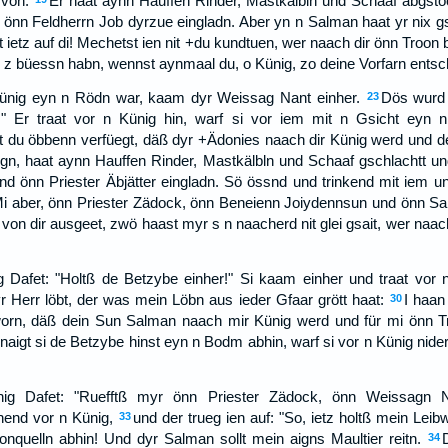
rvon.
Er haat aynn Hauffen Rinder, Mastkälbln und Schaaf abgsto
d önn Feldherrn Job dyrzue eingladn. Aber yn n Salman haat yr nix gs
t ietz auf di! Mechetst ien nit +du kundtuen, wer naach dir önn Troon 
z büessn habn, wennst aynmaal du, o Künig, zo deine Vorfarn entschl
Künig eyn n Rödn war, kaam dyr Weissag Nant einher.
Dös wurd 
23
" Er traat vor n Künig hin, warf si vor iem mit n Gsicht eyn 
t du öbbenn verfüegt, däß dyr +Ädonies naach dir Künig werd und de
ogn, haat aynn Hauffen Rinder, Mastkälbln und Schaaf gschlachtt un
d önn Priester Äbjätter eingladn. Sö össnd und trinkend mit iem un
i aber, önn Priester Zädock, önn Beneienn Joiydennsun und önn Salm
von dir ausgeet, zwö haast myr s n naacherd nit glei gsait, wer naach
g Dafet: "Holtß de Betzybe einher!" Si kaam einher und traat vor n
r Herr löbt, der was mein Löbn aus ieder Gfaar grött haat:
I haan
30
orn, däß dein Sun Salman naach mir Künig werd und für mi önn Tr
aigt si de Betzybe hinst eyn n Bodm abhin, warf si vor n Künig nider
nig Dafet: "Ruefftß myr önn Priester Zädock, önn Weissagn
nend vor n Künig,
und der trueg ien auf: "So, ietz holtß mein Leib
33
quelln abhin! Und dyr Salman sollt mein aigns Maultier reitn.
34