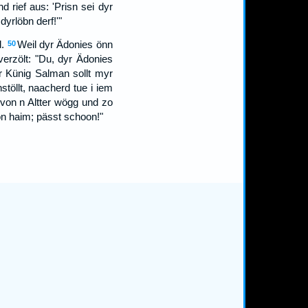
nd rief aus: 'Prisn sei dyr
yrlöbn derf!'"
.
Weil dyr Ädonies önn
50
erzölt: "Du, dyr Ädonies
yr Künig Salman sollt myr
töllt, naacherd tue i iem
 von n Altter wögg und zo
on haim; pässt schoon!"