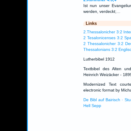
Ist nun unser Evangelium
werden, verdeckt;…
Links
2.Thessalonicher 3:2 Inter
2 Tesalonicenses 3:2 Sp
2 Thessalonicher 3:2 De
Thessalonians 3:2 Englis
Lutherbibel 1912
Textbibel des Alten un
Heinrich Weizäcker - 189
Modernized Text cour
electronic format by Micha
De Bibl auf Bairisch · St
Hell Sepp