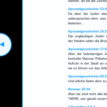
Namen, da sie die Zeiche
Apostelgeschichte 13:4
Da aber die Juden das
widersprachen dem, was 
lästerten.…
Apostelgeschichte 14:2
Die ungläubigen Juden a
der Heiden wider die Brüd
Apostelgeschichte 17:5
Aber die halsstarrigen 
boshafte Männer Pöbelvol
Aufruhr in der Stadt an 
sie zu führen vor das Volk
Apostelgeschichte 28:2
Und etliche fielen dem zu,
Roemer 10:16
Aber sie sind nicht alle
"HERR, wer glaubt unser
2.Korinther 4:3,4