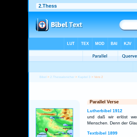
Bibel
>
2.Thessalonicher
>
Kapitel 3
> Vers 2
Parallel Verse
Lutherbibel 1912
und daß wir erlöst we
Menschen. Denn der Glaub
Textbibel 1899