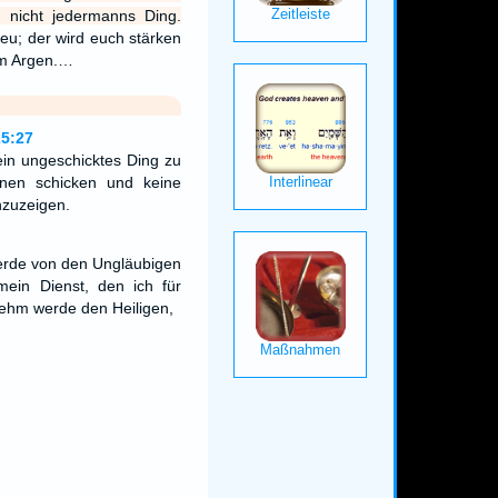
 nicht jedermanns Ding.
eu; der wird euch stärken
m Argen.…
25:27
in ungeschicktes Ding zu
enen schicken und keine
nzuzeigen.
werde von den Ungläubigen
ein Dienst, den ich für
ehm werde den Heiligen,