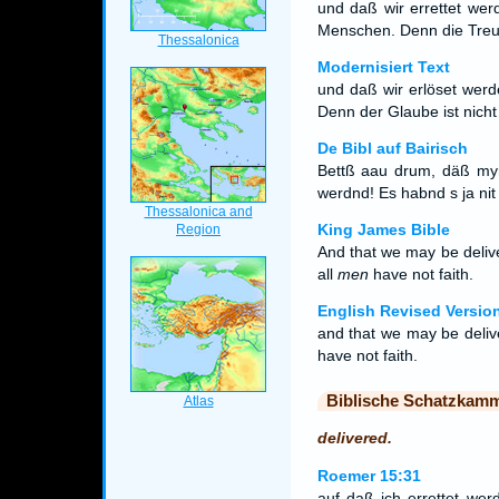
und daß wir errettet we
Menschen. Denn die Treue
Modernisiert Text
und daß wir erlöset wer
Denn der Glaube ist nich
De Bibl auf Bairisch
Bettß aau drum, däß myr
werdnd! Es habnd s ja nit
King James Bible
And that we may be deliv
all
men
have not faith.
English Revised Versio
and that we may be deliv
have not faith.
Biblische Schatzkam
delivered.
Roemer 15:31
auf daß ich errettet we