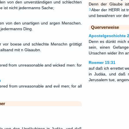
rden von den unverständigen und schlechten
Denn der Glaube ist
 ist nicht jedermanns Sache;
Aber der HERR ist tr
3
und bewahren vor de
den von den unartigen und argen Menschen.
Querverweise
t jedermanns Ding.
Apostelgeschichte 
Denn es dünkt mich e
 vor boese und schlechte Menschn gröttigt
sein, einen Gefang
 allsand mit n Glaaubn.
Ursachen wider ihn a
Roemer 15:31
ered from unreasonable and wicked men: for
auf daß ich errettet 
in Judäa, und daß m
Jerusalem tue, angen
n
ered from unreasonable and evil men; for all
mer
rde von den Ungläubigen in Judäa, und daß