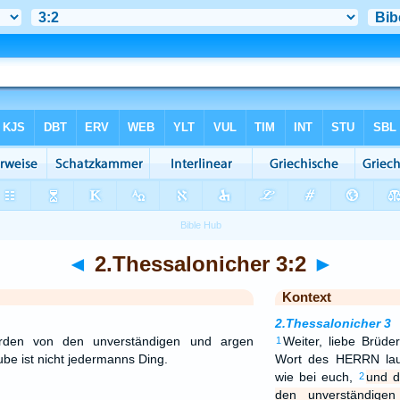
◄
2.Thessalonicher 3:2
►
Kontext
2.Thessalonicher 3
rden von den unverständigen und argen
Weiter, liebe Brüde
1
e ist nicht jedermanns Ding.
Wort des HERRN lau
wie bei euch,
und d
2
den unverständige