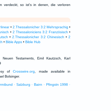
 verdeckt, so ist's in denen, die verloren
linear
•
2.Thessalonicher 3:2 Mehrsprachig
•
anisch
•
2 Thessaloniciens 3:2 Französisch
•
utsch
•
2.Thessalonicher 3:2 Chinesisch
•
2
ch
•
Bible Apps
•
Bible Hub
d Neuen Testaments, Emil Kautzsch, Karl
9
tesy of
Crosswire.org
, made available in
el Bolsinger.
urmibund · Salzburg · Bairn · Pfingstn 1998 ·