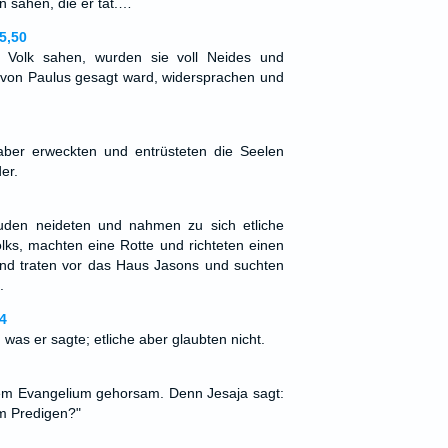
n sahen, die er tat.…
5,50
 Volk sahen, wurden sie voll Neides und
von Paulus gesagt ward, widersprachen und
ber erweckten und entrüsteten die Seelen
er.
Juden neideten und nahmen zu sich etliche
ks, machten eine Rotte und richteten einen
und traten vor das Haus Jasons und suchten
.
4
 was er sagte; etliche aber glaubten nicht.
 dem Evangelium gehorsam. Denn Jesaja sagt:
m Predigen?"