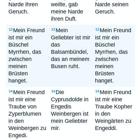
Narde ihren
weilte, gab
Narde seinen
Geruch.
meine Narde
Geruch.
ihren Duft.
Mein Freund
Mein
Mein Freund
13
13
13
ist mir ein
Geliebter ist mir
ist mir ein
Büschel
das
Büschel
Myrrhen, das
Balsambündel,
Myrrhen, das
zwischen
das an meinem
zwischen
meinen
Busen ruht.
meinen
Brüsten
Brüsten
hanget.
hanget.
Mein Freund
Die
Mein Freund
14
14
14
ist mir eine
Cyprusdolde in
ist mir eine
Traube von
Engedis
Traube Kopher
Zyperblumen
Weinbergen ist
in den
in den
mein Geliebter
Weingärten zu
Weinbergen zu
mir.
Engeddi.
Engedi.