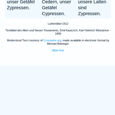
unser Getäfel
Cedern, unser
unsere Latten
Zypressen.
Getäfel
sind
Cypressen.
Zypressen.
Lutherbibel 1912
Textbibel des Alten und Neuen Testaments, Emil Kautzsch, Karl Heinrich Weizäcker -
1899
Modernized Text courtesy of
Crosswire.org
, made available in electronic format by
Michael Bolsinger.
Bible Hub