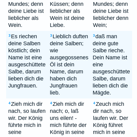
Mundes; denn
Küssen; denn
Mundes; denn
deine Liebe ist
lieblicher als
deine Liebe ist
lieblicher als
Wein ist deine
lieblicher denn
Wein.
Liebe.
Wein;
Es riechen
Lieblich duften
daß man
3
3
3
deine Salben
deine Salben;
deine gute
köstlich; dein
wie
Salbe rieche.
Name ist eine
ausgegossenes
Dein Name ist
ausgeschüttete
Öl ist dein
eine
Salbe, darum
Name, darum
ausgeschüttete
lieben dich die
haben dich
Salbe, darum
Jungfrauen.
Jungfrauen
lieben dich die
lieb.
Mägde.
Zieh mich dir
Zieh mich dir
Zeuch mich
4
4
4
nach, so laufen
nach; o, laß
dir nach, so
wir. Der König
uns eilen! -
laufen wir. Der
führte mich in
mich führte der
König führet
seine
König in seine
mich in seine