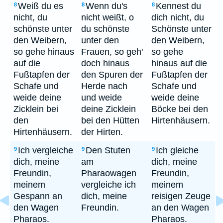
Weiß du es
Wenn du's
Kennest du
8
8
8
nicht, du
nicht weißt, o
dich nicht, du
schönste unter
du schönste
Schönste unter
den Weibern,
unter den
den Weibern,
so gehe hinaus
Frauen, so geh'
so gehe
auf die
doch hinaus
hinaus auf die
Fußtapfen der
den Spuren der
Fußtapfen der
Schafe und
Herde nach
Schafe und
weide deine
und weide
weide deine
Zicklein bei
deine Zicklein
Böcke bei den
den
bei den Hütten
Hirtenhäusern.
Hirtenhäusern.
der Hirten.
Ich vergleiche
Den Stuten
Ich gleiche
9
9
9
dich, meine
am
dich, meine
Freundin,
Pharaowagen
Freundin,
meinem
vergleiche ich
meinem
Gespann an
dich, meine
reisigen Zeuge
den Wagen
Freundin.
an den Wagen
Pharaos.
Pharaos.