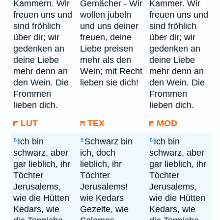
Kammern. Wir
Gemächer - Wir
Kammer. Wir
freuen uns und
wollen jubeln
freuen uns und
sind fröhlich
und uns deiner
sind fröhlich
über dir; wir
freuen, deine
über dir; wir
gedenken an
Liebe preisen
gedenken an
deine Liebe
mehr als den
deine Liebe
mehr denn an
Wein; mit Recht
mehr denn an
den Wein. Die
lieben sie dich!
den Wein. Die
Frommen
Frommen
lieben dich.
lieben dich.
LUT
TEX
MOD
Ich bin
Schwarz bin
Ich bin
5
5
5
schwarz, aber
ich, doch
schwarz, aber
gar lieblich, ihr
lieblich, ihr
gar lieblich, ihr
Töchter
Töchter
Töchter
Jerusalems,
Jerusalems!
Jerusalems,
wie die Hütten
wie Kedars
wie die Hütten
Kedars, wie
Gezelte, wie
Kedars, wie