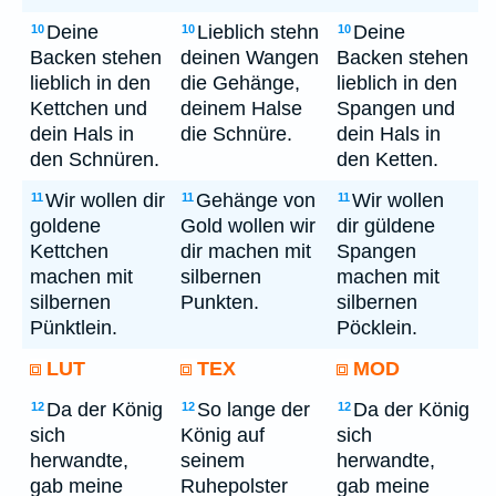
Deine
Lieblich stehn
Deine
10
10
10
Backen stehen
deinen Wangen
Backen stehen
lieblich in den
die Gehänge,
lieblich in den
Kettchen und
deinem Halse
Spangen und
dein Hals in
die Schnüre.
dein Hals in
den Schnüren.
den Ketten.
Wir wollen dir
Gehänge von
Wir wollen
11
11
11
goldene
Gold wollen wir
dir güldene
Kettchen
dir machen mit
Spangen
machen mit
silbernen
machen mit
silbernen
Punkten.
silbernen
Pünktlein.
Pöcklein.
LUT
TEX
MOD
Da der König
So lange der
Da der König
12
12
12
sich
König auf
sich
herwandte,
seinem
herwandte,
gab meine
Ruhepolster
gab meine